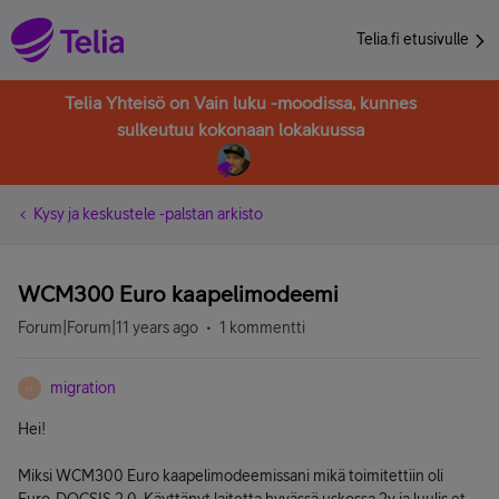
Telia.fi etusivulle
Telia Yhteisö on Vain luku -moodissa, kunnes
sulkeutuu kokonaan lokakuussa
Kysy ja keskustele -palstan arkisto
WCM300 Euro kaapelimodeemi
Forum|Forum|11 years ago
1 kommentti
migration
M
Hei!
Miksi WCM300 Euro kaapelimodeemissani mikä toimitettiin oli