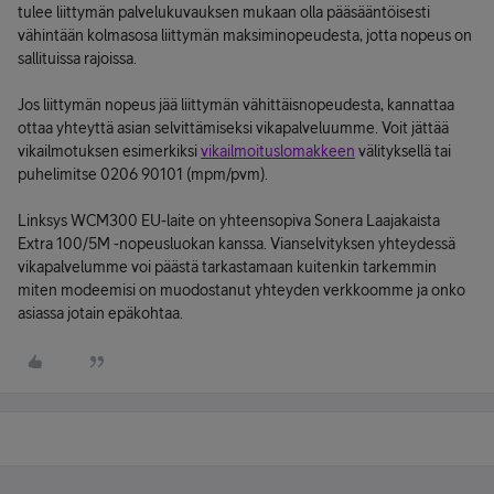
tulee liittymän palvelukuvauksen mukaan olla pääsääntöisesti
vähintään kolmasosa liittymän maksiminopeudesta, jotta nopeus on
sallituissa rajoissa.
Jos liittymän nopeus jää liittymän vähittäisnopeudesta, kannattaa
ottaa yhteyttä asian selvittämiseksi vikapalveluumme. Voit jättää
vikailmotuksen esimerkiksi
vikailmoituslomakkeen
välityksellä tai
puhelimitse 0206 90101 (mpm/pvm).
Linksys WCM300 EU-laite on yhteensopiva Sonera Laajakaista
Extra 100/5M -nopeusluokan kanssa. Vianselvityksen yhteydessä
vikapalvelumme voi päästä tarkastamaan kuitenkin tarkemmin
miten modeemisi on muodostanut yhteyden verkkoomme ja onko
asiassa jotain epäkohtaa.