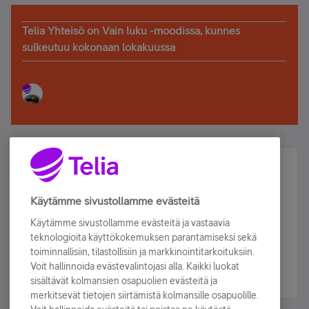
Telia Yhteisö on Vain luku -moodissa, kunnes
sulkeutuu kokonaan lokakuussa
Älä jää paitsi – osallistu ja voita!
Tilaa Telian uutiskirje ja olet mukana arvonnassa.
Käytämme sivustollamme evästeitä
Samalla saat parhaat asiakasedut suoraan
Käytämme sivustollamme evästeitä ja vastaavia
sähköpostiisi.
teknologioita käyttökokemuksen parantamiseksi sekä
toiminnallisiin, tilastollisiin ja markkinointitarkoituksiin.
Voit hallinnoida evästevalintojasi alla. Kaikki luokat
Tilaa nyt
sisältävät kolmansien osapuolien evästeitä ja
merkitsevät tietojen siirtämistä kolmansille osapuolille.