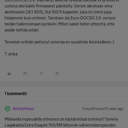
Euro-DOCSIS 2.0. Käyttänyt laitetta hyvässä uskossa 2v ja luulis et
uutena olisi kaikki firmawaret päivitetty. Siirryin aikoinaan oma-
aloitteisesti 24/1 ADSL:Stä 100/5 kaapeliin, joka on toimii jopa
hitaammin kuin entinen. Tarvitsen siis Euro-DOCSIS 3.0. version
teidän hallinnoimaan purkkiini. Miten saisin teihin yhteyttä, että
asialle tehtäis jotain.
Terveisin erittäin pettynyt soneraa en suosittele ikinä kelleen;-)
T. arska
1 kommentti
Anonymous
Forum|Forum|15 years ago
A
Millaisella nopeudella yhteytesi on käytännössä toiminut? Sonera
Laajakaista Extra Kaapeli 100/5M liittymän vähimmäisnopeuden