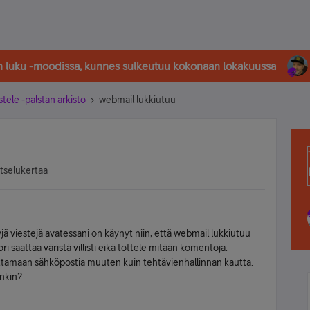
in luku -moodissa, kunnes sulkeutuu kokonaan lokakuussa
stele -palstan arkisto
webmail lukkiutuu
atselukertaa
tyjä viestejä avatessani on käynyt niin, että webmail lukkiutuu
i saattaa väristä villisti eikä tottele mitään komentoja.
ettamaan sähköpostia muuten kuin tehtävienhallinnan kautta.
enkin?