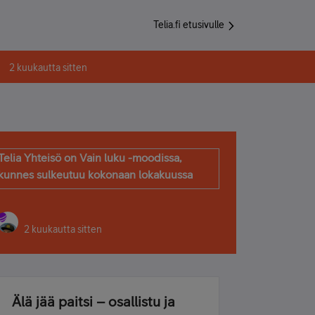
Telia.fi etusivulle
2 kuukautta sitten
Telia Yhteisö on Vain luku -moodissa,
kunnes sulkeutuu kokonaan lokakuussa
2 kuukautta sitten
Älä jää paitsi – osallistu ja