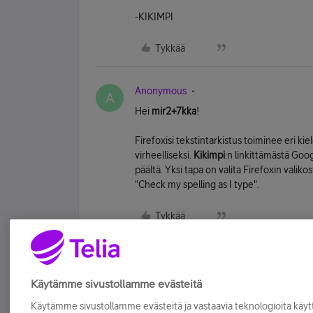
-KIKIMPI
Tykkää
Anonymous
A
Hei
mir2+7kka
!
Firefoxisi tekstintarkistus toiminee eri kiel
virheelliseksi.
Kikimpi
:n linkittämästä Goo
päältä. Yksi tapa on valita Firefoxin valik
"Check my spelling as I type".
Tykkää
Käytämme sivustollamme evästeitä
Käytämme sivustollamme evästeitä ja vastaavia teknologioita kä