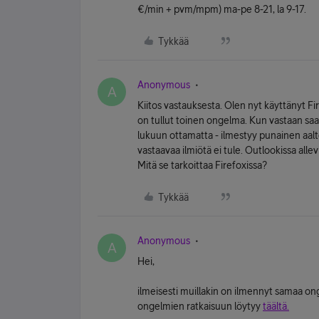
€/min + pvm/mpm) ma-pe 8-21, la 9-17.
Tykkää
Anonymous
A
Kiitos vastauksesta. Olen nyt käyttänyt Fir
on tullut toinen ongelma. Kun vastaan saap
lukuun ottamatta - ilmestyy punainen aalto
vastaavaa ilmiötä ei tule. Outlookissa allev
Mitä se tarkoittaa Firefoxissa?
Tykkää
Anonymous
A
Hei,
ilmeisesti muillakin on ilmennyt samaa o
ongelmien ratkaisuun löytyy
täältä.