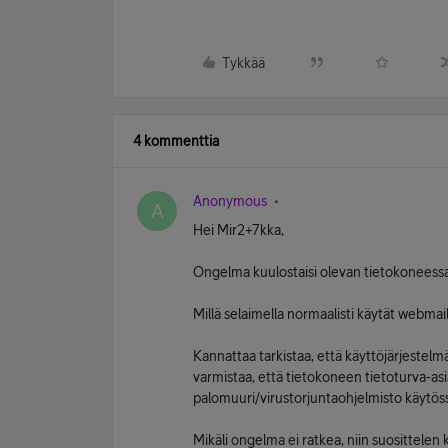
Tykkää
4 kommenttia
Anonymous
A
Hei Mir2+7kka,
Ongelma kuulostaisi olevan tietokoneessa
Millä selaimella normaalisti käytät webmail
Kannattaa tarkistaa, että käyttöjärjestelmä
varmistaa, että tietokoneen tietoturva-as
palomuuri/virustorjuntaohjelmisto käytös
Mikäli ongelma ei ratkea, niin suosittele