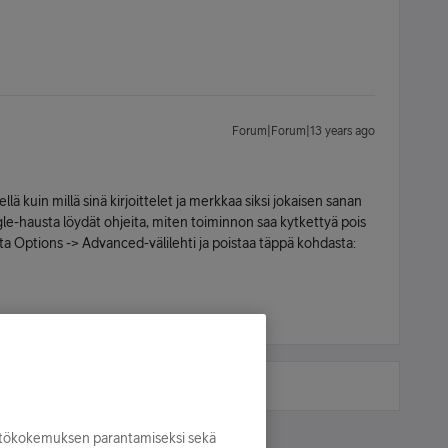
Forum|Forum|13 years ago
ellä kuin millä sinä kirjoittelet ja merkkaa siksi jokaisen sanan
gle-hausta löydät ohjeita, miten toiminnon saa kytkettyä pois
osta Options -> Advanced-välilehti ja poistaa täppä kohdasta:
yttökokemuksen parantamiseksi sekä