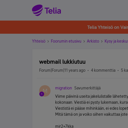
Telia Yhteisö on Va
Yhteisö
Foorumin etusivu
Arkisto
Kysy ja kesku
webmail lukkiutuu
Forum|Forum|11 years ago
4 kommenttia
5 k
migration
Savumerkittäjä
M
Viime päivinä useita jakelulistalle lähetet
kokonaan. Viestiä ei pysty lukemaan, kursor
Viestistä ei pääse mihinkään, ei edes lop
Mitä tämä on ja voiko siihen vaikuttaa jot
mir2+7kka