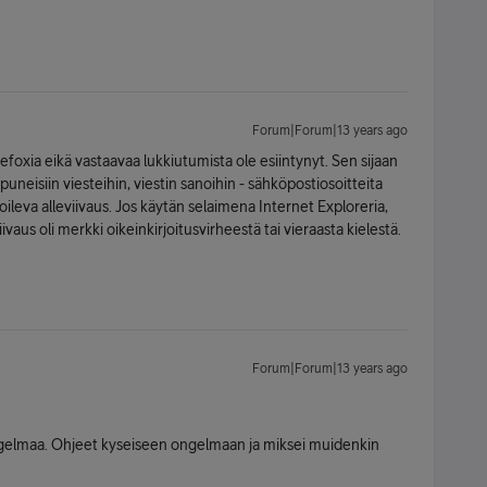
Forum|Forum|13 years ago
efoxia eikä vastaavaa lukkiutumista ole esiintynyt. Sen sijaan
uneisiin viesteihin, viestin sanoihin - sähköpostiosoitteita
ileva alleviivaus. Jos käytän selaimena Internet Exploreria,
iivaus oli merkki oikeinkirjoitusvirheestä tai vieraasta kielestä.
Forum|Forum|13 years ago
ngelmaa. Ohjeet kyseiseen ongelmaan ja miksei muidenkin