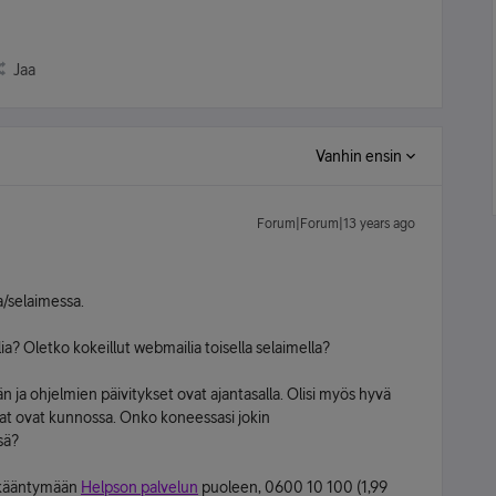
Jaa
Vanhin ensin
Forum|Forum|13 years ago
/selaimessa.
ia? Oletko kokeillut webmailia toisella selaimella?
n ja ohjelmien päivitykset ovat ajantasalla. Olisi myös hyvä
iat ovat kunnossa. Onko koneessasi jokin
sä?
n kääntymään
Helpson palvelun
puoleen, 0600 10 100 (1,99