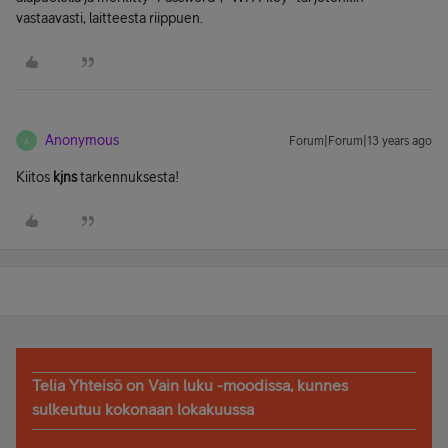
vastaavasti, laitteesta riippuen.
Anonymous
Forum|Forum|13 years ago
A
Kiitos
kjns
tarkennuksesta!
Telia Yhteisö on Vain luku -moodissa, kunnes
sulkeutuu kokonaan lokakuussa