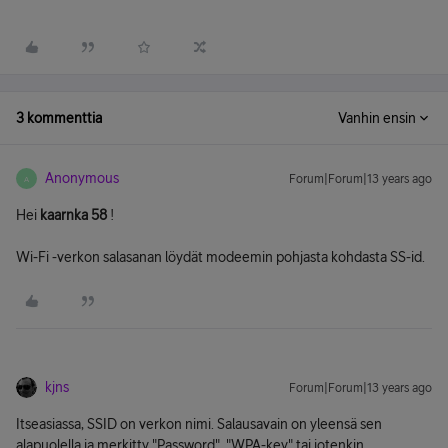
3 kommenttia
Vanhin ensin
Anonymous
Forum|Forum|13 years ago
A
Hei
kaarnka 58
!
Wi-Fi -verkon salasanan löydät modeemin pohjasta kohdasta SS-id.
kjns
Forum|Forum|13 years ago
Itseasiassa, SSID on verkon nimi. Salausavain on yleensä sen
alapuolella ja merkitty "Password", "WPA-key" tai jotenkin