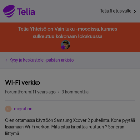
Telia.fi etusivulle
Telia Yhteisö on Vain luku -moodissa, kunnes
sulkeutuu kokonaan lokakuussa
Kysy ja keskustele -palstan arkisto
Wi-Fi verkko
Forum|Forum|11 years ago
3 kommenttia
migration
M
Olen ottamassa käyttöön Samsung Xcover 2 puhelinta. Kone pyytää
lisäämään Wi-Fi verkon. Mitä pitää kirjoittaa ruutuun ? Soneran
liittymä.