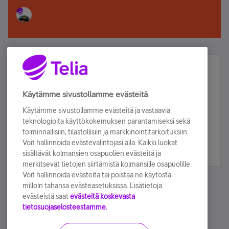
Älä jää paitsi – osallistu ja voita!
Tilaa Telian uutiskirje ja olet mukana arvonnassa.
Käytämme sivustollamme evästeitä
Samalla saat parhaat asiakasedut suoraan
Käytämme sivustollamme evästeitä ja vastaavia
sähköpostiisi.
teknologioita käyttökokemuksen parantamiseksi sekä
toiminnallisiin, tilastollisiin ja markkinointitarkoituksiin.
Voit hallinnoida evästevalintojasi alla. Kaikki luokat
Tilaa nyt
sisältävät kolmansien osapuolien evästeitä ja
merkitsevät tietojen siirtämistä kolmansille osapuolille.
Voit hallinnoida evästeitä tai poistaa ne käytöstä
milloin tahansa evästeasetuksissa. Lisätietoja
evästeistä saat
evästeitä koskevasta
tietosuojaselosteestamme.