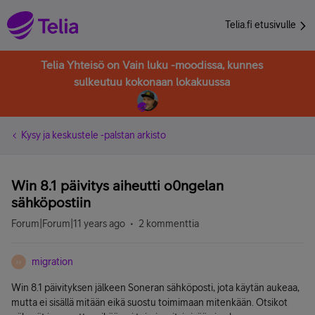
Telia.fi etusivulle
Telia Yhteisö on Vain luku -moodissa, kunnes
sulkeutuu kokonaan lokakuussa
Kysy ja keskustele -palstan arkisto
Win 8.1 päivitys aiheutti o0ngelan
sähköpostiin
Forum|Forum|11 years ago
2 kommenttia
migration
M
Win 8.1 päivityksen jälkeen Soneran sähköposti, jota käytän aukeaa,
mutta ei sisällä mitään eikä suostu toimimaan mitenkään. Otsikot