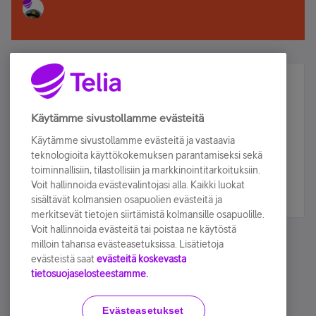
Älä jää paitsi – osallistu ja voita!
Tilaa Telian uutiskirje ja olet mukana arvonnassa.
Käytämme sivustollamme evästeitä
Samalla saat parhaat asiakasedut suoraan
Käytämme sivustollamme evästeitä ja vastaavia
sähköpostiisi.
teknologioita käyttökokemuksen parantamiseksi sekä
toiminnallisiin, tilastollisiin ja markkinointitarkoituksiin.
Voit hallinnoida evästevalintojasi alla. Kaikki luokat
Tilaa nyt
sisältävät kolmansien osapuolien evästeitä ja
merkitsevät tietojen siirtämistä kolmansille osapuolille.
Voit hallinnoida evästeitä tai poistaa ne käytöstä
milloin tahansa evästeasetuksissa. Lisätietoja
evästeistä saat
evästeitä koskevasta
tietosuojaselosteestamme.
Käyttöehdot
Accessibility statement
Evästeasetukset