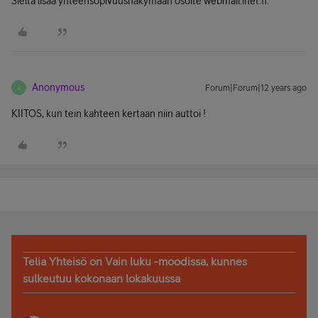
Sieltä lisää yhteensopivuusnäkymään osoite webmail.inet.fi.
Anonymous
Forum|Forum|12 years ago
A
KIITOS, kun tein kahteen kertaan niin auttoi !
Telia Yhteisö on Vain luku -moodissa, kunnes
sulkeutuu kokonaan lokakuussa