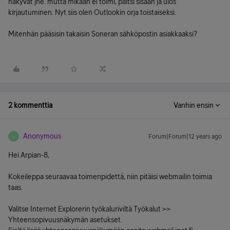
näkyvät jne. mutta mikään ei toimi, paitsi sisään ja ulos
kirjautuminen. Nyt siis olen Outlookin orja toistaiseksi.
Mitenhän pääsisin takaisin Soneran sähköpostin asiakkaaksi?
2 kommenttia
Vanhin ensin
Anonymous
Forum|Forum|12 years ago
A
Hei Arpian-8,
Kokeileppa seuraavaa toimenpidettä, niin pitäisi webmailin toimia
taas.
Valitse Internet Explorerin työkaluriviltä Työkalut >>
Yhteensopivuusnäkymän asetukset.