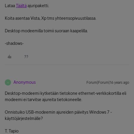
Lataa
Täältä
ajuripaketti.
Koita asentaa Vista, Xp tms yhteensopivuustilassa.
Desktop modeemilla toimii suoraan kaapelilla.
-shadows-
Anonymous
Forum|Forum|16 years ago
A
Desktop-modeemi kytketään tietokone ethernet-verkkokortilla eli
modeemi ei tarvitse ajureita tietokoneelle.
Onnistuiko USB-modeemin ajureiden päivitys Windows 7 -
käyttöjärjestelmälle?
T. Tapio