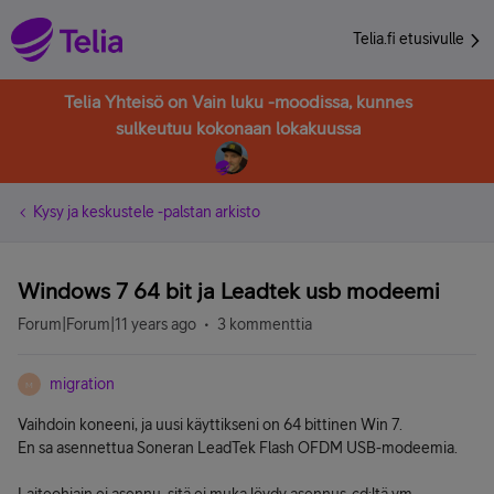
Telia.fi etusivulle
Telia Yhteisö on Vain luku -moodissa, kunnes
sulkeutuu kokonaan lokakuussa
Kysy ja keskustele -palstan arkisto
Windows 7 64 bit ja Leadtek usb modeemi
Forum|Forum|11 years ago
3 kommenttia
migration
M
Vaihdoin koneeni, ja uusi käyttikseni on 64 bittinen Win 7.
En sa asennettua Soneran LeadTek Flash OFDM USB-modeemia.