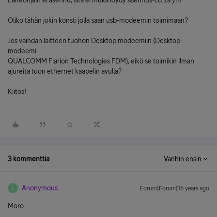
Laiteohjain ei asennu, sitä ei muka löydy asennus-cd:ltä ym.
Oliko tähän jokin konsti jolla saan usb-modeemin toimimaan?
Jos vaihdan laitteen tuohon Desktop modeemiin (Desktop-
modeemi
QUALCOMM Flarion Technologies FDM), eikö se toimikin ilman
ajureita tuon ethernet kaapelin avulla?
Kiitos!
3 kommenttia
Vanhin ensin
Anonymous
Forum|Forum|16 years ago
A
Moro