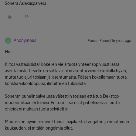
Sonera Asiakaspalvelu
Anonymous
Forum|Forum|16 years ago
A
Hei
Kiitos vastauksista! Kokeilen vielä tuota yhteensopivuustilassa
asentamista. Leadtekin softa ainakin asentui viimekokeilulla hyvin,
mutta tuo ajuri tosiaan jäi asentumatta. Pääsen kokeilemaan tuota
konstia viikonloppuna, ilmoittelen tuloksista.
Soneran puhelinpalvelussa väitettiin tosiaan että tuo Dekstop
modeemikaan ei toimisi. En tosin itse ollut puhelimessa, mutta
ohjeideni mukaan tuota selviteltiin.
Muuten on hyvin toiminut tämä Laajakaista Langaton jo muutaman
kuukauden, ei mitään ongelmia ollut.