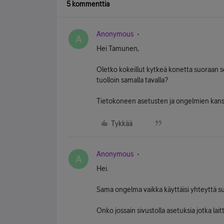
5 kommenttia
Anonymous
A
Hei Tamunen,
Oletko kokeillut kytkeä konetta suoraan sein
tuolloin samalla tavalla?
Tietokoneen asetusten ja ongelmien kanss
Tykkää
Anonymous
A
Hei.
Sama ongelma vaikka käyttäisi yhteyttä suor
Onko jossain sivustolla asetuksia jotka la