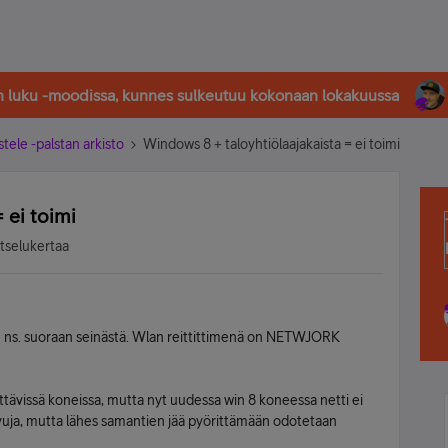
in luku -moodissa, kunnes sulkeutuu kokonaan lokakuussa
stele -palstan arkisto
Windows 8 + taloyhtiölaajakaista = ei toimi
 ei toimi
atselukertaa
ee ns. suoraan seinästä. Wlan reittittimenä on NETWJORK
yttävissä koneissa, mutta nyt uudessa win 8 koneessa netti ei
sivuja, mutta lähes samantien jää pyörittämään odotetaan