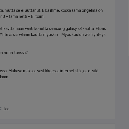
ta, mutta se ei auttanut. Eikä ihme, koska sama ongelma on
n8 + tämä netti = EI toimi.
t käyttämään win8 konetta samsung galaxy s3 kautta. Eli siis
Yhteys siis wlanin kautta myöskin... Myös koulun wlan yhteys
iön netin kanssa?
sa. Mukava maksaa vastikkeessa internetistä, jos ei sitä
nkaan.
Jaa