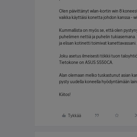
Olen päivittänyt wlan-kortin win 8 konees
vaikka käyttäisi konetta johdon kanssa - wi
Kummallista on myös se, että olen pystyny
puhelimen nettiä ja puhelin tukiasemana. 
ja elisan kotinetti toimivat kanettavassani.
Joku asetus ilmeisesti tökkii tuon taloyht
Tietokone on ASUS S550CA.
Alan olemaan melko tuskastunut asian kans
pysty uudella koneella hyödyntämään lai
Kiitos!
Tykkää