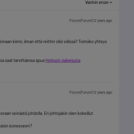
Vanhin ensin
Forum|Forum|12 years ago
aan kiinni, ilman että reititin olisi välissä? Toimiiko yhteys
a saat tarvittaessa apua
Helpson palvelusta
.
Forum|Forum|12 years ago
aan seinästä johdolla. Eri johtojakin olen kokeillut.
ittaisin koneeseen?