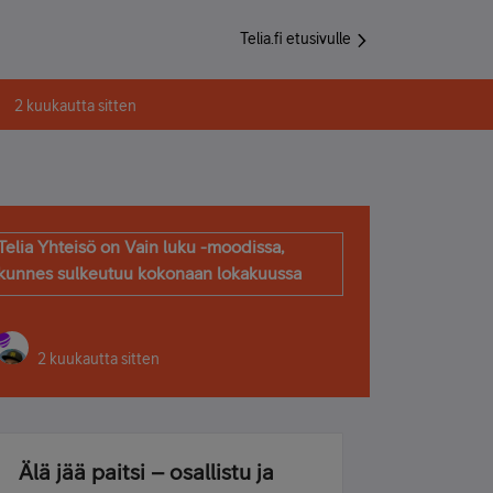
Telia.fi etusivulle
2 kuukautta sitten
Telia Yhteisö on Vain luku -moodissa,
kunnes sulkeutuu kokonaan lokakuussa
2 kuukautta sitten
Älä jää paitsi – osallistu ja