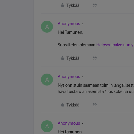
Tykkää
Anonymous
A
Hei Tamunen,
Suosittelen olemaan
Helpson palveluun 
Tykkää
Anonymous
A
Nyt onnistuin saamaan toimiin langallisest
havaituista wlan asemista? Jos kokeilisi uud
Tykkää
Anonymous
A
Hei
tamunen