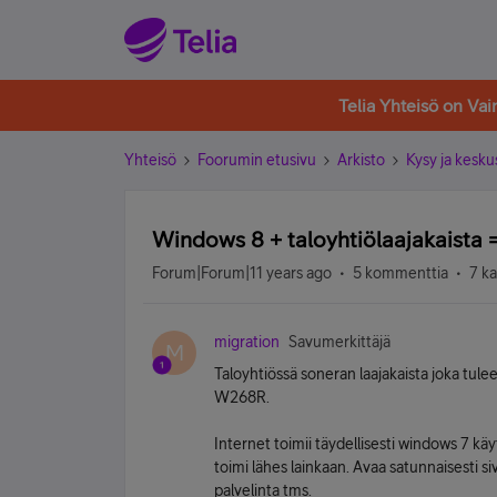
Telia Yhteisö on Va
Yhteisö
Foorumin etusivu
Arkisto
Kysy ja kesku
Windows 8 + taloyhtiölaajakaista =
Forum|Forum|11 years ago
5 kommenttia
7 k
migration
Savumerkittäjä
M
Taloyhtiössä soneran laajakaista joka tul
W268R.
Internet toimii täydellisesti windows 7 kä
toimi lähes lainkaan. Avaa satunnaisesti 
palvelinta tms.