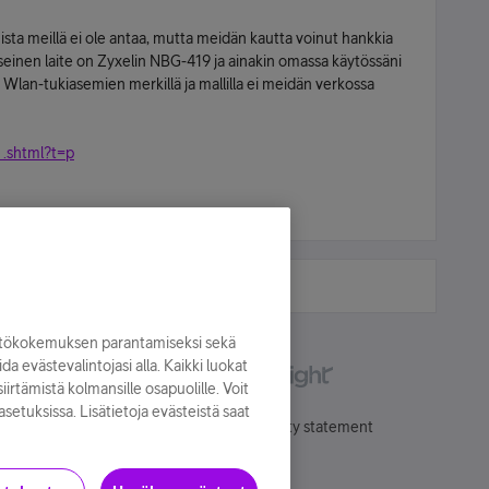
ta meillä ei ole antaa, mutta meidän kautta voinut hankkia
inen laite on Zyxelin NBG-419 ja ainakin omassa käytössäni
 Wlan-tukiasemien merkillä ja mallilla ei meidän verkossa
. .shtml?t=p
yttökokemuksen parantamiseksi sekä
oida evästevalintojasi alla. Kaikki luokat
irtämistä kolmansille osapuolille. Voit
asetuksissa. Lisätietoja evästeistä saat
Käyttöehdot
Accessibility statement