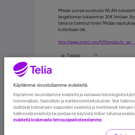
Mitään suoraa suositusta WLAN-tukiasemis
langattoman tukiaseman 30€ hintaan. Kyse
tämä on toiminut hyvin! Mitään rajoituksia
kuitenkaan ole.
http://www.zyxel.com/fi/fi/products_ser ..
Tykkää
Käytämme sivustollamme evästeitä
Käytämme sivustollamme evästeitä ja vastaavia teknologioita kä
toiminnallisiin, tilastollisiin ja markkinointitarkoituksiin. Voit hallinn
sisältävät kolmansien osapuolien evästeitä ja merkitsevät tietojen si
hallinnoida evästeitä tai poistaa ne käytöstä milloin tahansa eväste
evästeitä koskevasta tietosuojaselosteestamme.