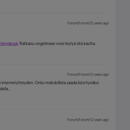
Forum|Forum|12 years ago
yhteydessä
. Ratkaisu ongelmaan voisi löytyä sitä kautta.
Forum|Forum|12 years ago
i internetyhteyden. Onko mahdollista saada lista hyväksi
ella...
Forum|Forum|12 years ago