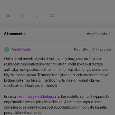
6 kommenttia
Vanhin ensin
Anonymous
Forum|Forum|16 years ago
A
Onko tietokoneellasi jokin tietoturvaohjelma, jossa on käytössä
roskapostinsuodatustoiminto? Mikäli on, voisit kokeeksi testata,
auttaako roskapostinsuodatustoiminnon väliaikainen poistaminen
käytöstä ongelmaan. Toimenpiteen jälkeen, suodatustoiminnon voi
kytkeä kuitenkin takaisin käyttöön, sillä kyse on voinut olla vain
suodatuksen tilapäisestä häiriöstä.
Eräässä
aiemmassa viestiketjussa
oli keskusteltu saman tyyppisestä
ongelmatilanteesta, joka sinullakin on. Aiemmassa tapauksessa
ongelma oli selvinnyt roskapostinsuodatustoiminnon väliaikaisella
pois päältä kytkemisellä.