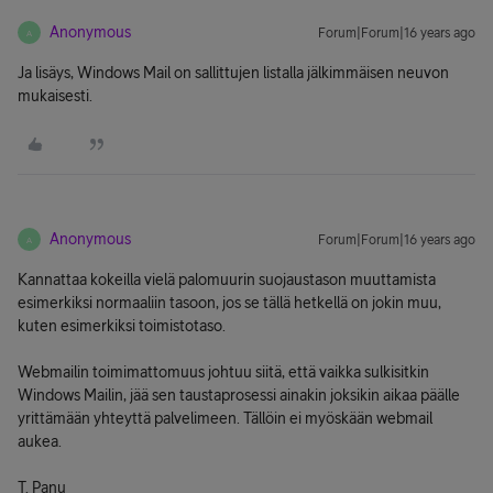
Anonymous
Forum|Forum|16 years ago
A
Ja lisäys, Windows Mail on sallittujen listalla jälkimmäisen neuvon
mukaisesti.
Anonymous
Forum|Forum|16 years ago
A
Kannattaa kokeilla vielä palomuurin suojaustason muuttamista
esimerkiksi normaaliin tasoon, jos se tällä hetkellä on jokin muu,
kuten esimerkiksi toimistotaso.
Webmailin toimimattomuus johtuu siitä, että vaikka sulkisitkin
Windows Mailin, jää sen taustaprosessi ainakin joksikin aikaa päälle
yrittämään yhteyttä palvelimeen. Tällöin ei myöskään webmail
aukea.
T. Panu