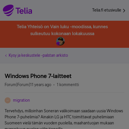
Telia.fi etusivulle
Telia Yhteisö on Vain luku -moodissa, kunnes
sulkeutuu kokonaan lokakuussa
Kysy ja keskustele -palstan arkisto
Windows Phone 7-laitteet
Forum|Forum|11 years ago
1 kommentti
migration
M
Tervehdys, milloinhan Soneran valikoimaan saadaan uusia Windows
Phone 7-puhelimia? Ainakin LG ja HTC toimittavat puhelimiaan
Suomeen vielä tämän vuoden puolella, maahantuojan mukaan