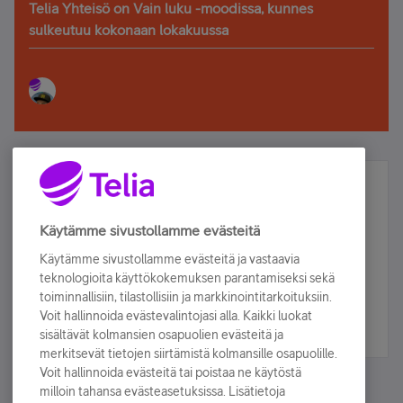
Telia Yhteisö on Vain luku -moodissa, kunnes
sulkeutuu kokonaan lokakuussa
Älä jää paitsi – osallistu ja voita!
Tilaa Telian uutiskirje ja olet mukana arvonnassa.
Käytämme sivustollamme evästeitä
Samalla saat parhaat asiakasedut suoraan
Käytämme sivustollamme evästeitä ja vastaavia
sähköpostiisi.
teknologioita käyttökokemuksen parantamiseksi sekä
toiminnallisiin, tilastollisiin ja markkinointitarkoituksiin.
Voit hallinnoida evästevalintojasi alla. Kaikki luokat
Tilaa nyt
sisältävät kolmansien osapuolien evästeitä ja
merkitsevät tietojen siirtämistä kolmansille osapuolille.
Voit hallinnoida evästeitä tai poistaa ne käytöstä
milloin tahansa evästeasetuksissa. Lisätietoja