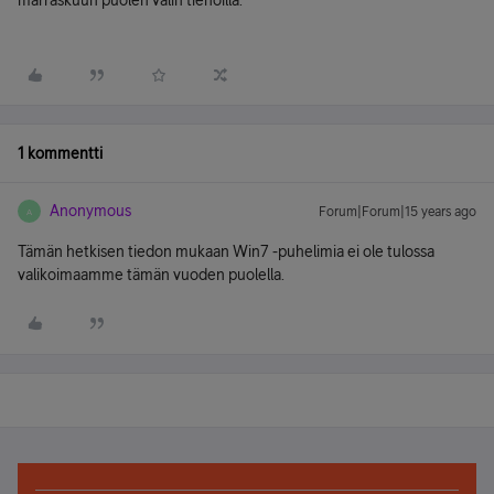
marraskuun puolen välin tienoilla.
1 kommentti
Anonymous
Forum|Forum|15 years ago
A
Tämän hetkisen tiedon mukaan Win7 -puhelimia ei ole tulossa
valikoimaamme tämän vuoden puolella.