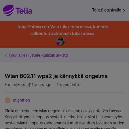
Telia.fi etusivulle
Telia Yhteisö on Vain luku -moodissa, kunnes
sulkeutuu kokonaan lokakuussa
Kysy ja keskustele -palstan arkisto
Wlan 802.11 wpa2 ja kännykkä ongelma
Forum|Forum|11 years ago
1 kommentti
migration
M
Mulla on pienoinen wlan ongelma samsung galaxy note 2:n kanssa.
Kaapeli liittymäni nopeus nostettiin äskettäin ja siitä tuli tarve myös
nostaa wlanin nopeus korkeammaksi mutta se siten toi eteen uuden