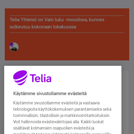
Telia Yhteisö on Vain luku -moodissa, kunnes
sulkeutuu kokonaan lokakuussa
Älä jää paitsi – osallistu ja voita!
Tilaa Telian uutiskirje ja olet mukana arvonnassa.
Käytämme sivustollamme evästeitä
Samalla saat parhaat asiakasedut suoraan
Käytämme sivustollamme evästeitä ja vastaavia
sähköpostiisi.
teknologioita käyttökokemuksen parantamiseksi sekä
toiminnallisiin, tilastollisiin ja markkinointitarkoituksiin.
Voit hallinnoida evästevalintojasi alla. Kaikki luokat
Tilaa nyt
sisältävät kolmansien osapuolien evästeitä ja