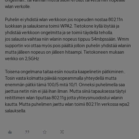
ongelman.. tai vanhan mutta silloin ei ollut tarvetta niin nopealle
wlan verkolle.
Puhelin ei yhdistä wlan verkkoon jos nopeuden nostaa 802.11n
luokkaan ja salauksena toimii WPA2. Tietokone kyllä löytää ja
yhdistää verkkoon ongelmitta ja se toimii täydellä teholla.
jos salausta vaihtaa niin wlanin nopeus tippuu 54mbpssään. Wmm
supportin voi ottaa myös pois päältä jolloin puhelin yhdistää wlaniin
mutta jälleen nopeus on jälleen hitaampi. Tietokoneen mukaan
verkko on 2,5GHz
Toisena ongelmana taitaa esiin nousta kaapelinetin pätkiminen..
Tosin vasta kolmatta päivää nopeammalla yhteydellä mutta
enemmän pätkii tämä 100/5 mitä 10/1. Onneksi puhelimella saa
jaettua netin niin ei jää ihan ilman. Mutta siinä tapauksessa täytyi
reitittimen wlan tiputtaa 802.11g jotta yhteysmuodostui wlanin
kautta. Mutta puhelimen jaettu wlan toimii 802.11n verkossa wpa2
salauksella.