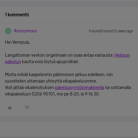
1 kommentti
Anonymous
Forum|Forum|13 years ago
A
Hei Vempula,
Langattoman verkon ongelmaan on osaa antaa vastausta.
Helpson
palvelun
kautta voisi löytyä apuja tähän.
Mutta mikäli kaapelinetin pätkiminen jatkuu edelleen, niin
suosittelen ottamaan yhteyttä vikapalveluumme.
Voit jättää vikailmoituksen
palvelupyyntölomakkeella
tai soittamalla
vikapalveluun 0206 90101, ma-pe 8-20, la 9-16.30.