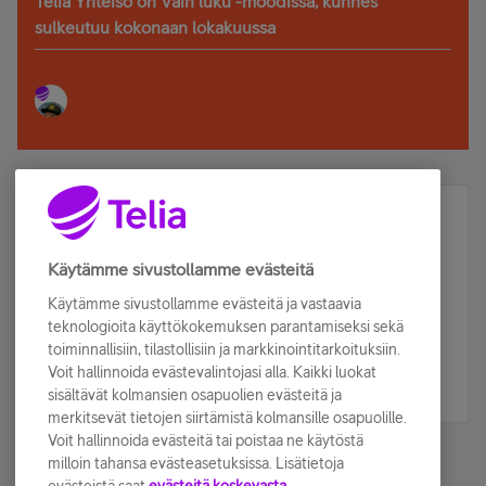
Telia Yhteisö on Vain luku -moodissa, kunnes
sulkeutuu kokonaan lokakuussa
Älä jää paitsi – osallistu ja voita!
Tilaa Telian uutiskirje ja olet mukana arvonnassa.
Käytämme sivustollamme evästeitä
Samalla saat parhaat asiakasedut suoraan
Käytämme sivustollamme evästeitä ja vastaavia
sähköpostiisi.
teknologioita käyttökokemuksen parantamiseksi sekä
toiminnallisiin, tilastollisiin ja markkinointitarkoituksiin.
Voit hallinnoida evästevalintojasi alla. Kaikki luokat
Tilaa nyt
sisältävät kolmansien osapuolien evästeitä ja
merkitsevät tietojen siirtämistä kolmansille osapuolille.
Voit hallinnoida evästeitä tai poistaa ne käytöstä
milloin tahansa evästeasetuksissa. Lisätietoja