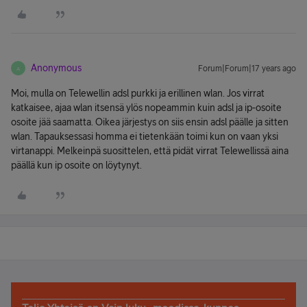
Anonymous
Forum|Forum|17 years ago
A
Moi, mulla on Telewellin adsl purkki ja erillinen wlan. Jos virrat
katkaisee, ajaa wlan itsensä ylös nopeammin kuin adsl ja ip-osoite
osoite jää saamatta. Oikea järjestys on siis ensin adsl päälle ja sitten
wlan. Tapauksessasi homma ei tietenkään toimi kun on vaan yksi
virtanappi. Melkeinpä suosittelen, että pidät virrat Telewellissä aina
päällä kun ip osoite on löytynyt.