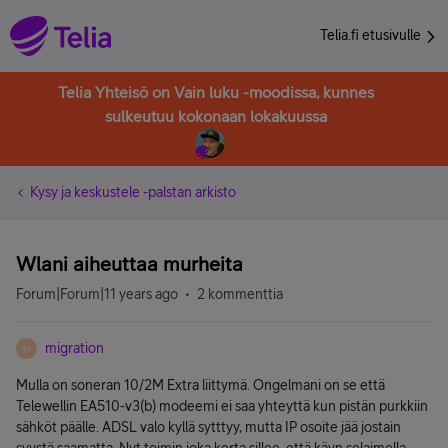
Telia.fi etusivulle
Telia Yhteisö on Vain luku -moodissa, kunnes
sulkeutuu kokonaan lokakuussa
Kysy ja keskustele -palstan arkisto
Wlani aiheuttaa murheita
Forum|Forum|11 years ago
2 kommenttia
migration
M
Mulla on soneran 10/2M Extra liittymä. Ongelmani on se että
Telewellin EA510-v3(b) modeemi ei saa yhteyttä kun pistän purkkiin
sähköt päälle. ADSL valo kyllä sytttyy, mutta IP osoite jää jostain