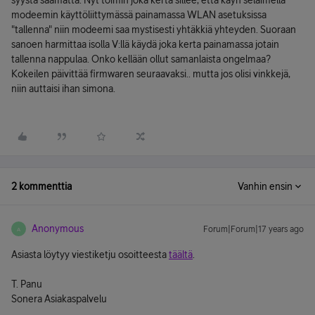
syystä saamatta. Nyt toimin joka kerta sillee, että käyn selaimella
modeemin käyttöliittymässä painamassa WLAN asetuksissa
"tallenna" niin modeemi saa mystisesti yhtäkkiä yhteyden. Suoraan
sanoen harmittaa isolla V:llä käydä joka kerta painamassa jotain
tallenna nappulaa. Onko kellään ollut samanlaista ongelmaa?
Kokeilen päivittää firmwaren seuraavaksi.. mutta jos olisi vinkkejä,
niin auttaisi ihan simona.
2 kommenttia
Vanhin ensin
Anonymous
Forum|Forum|17 years ago
A
Asiasta löytyy viestiketju osoitteesta
täältä
.
T. Panu
Sonera Asiakaspalvelu