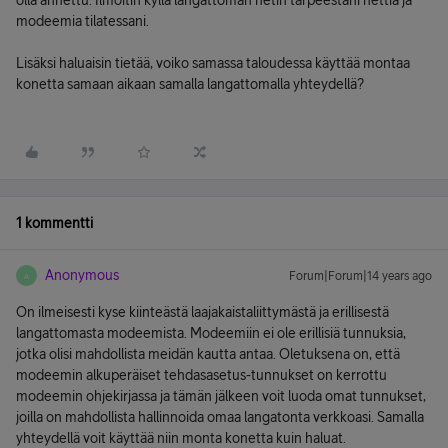
olla annettu. Ilmoitin kyllä langattoman netin tarpeestani nettiä ja
modeemia tilatessani.
Lisäksi haluaisin tietää, voiko samassa taloudessa käyttää montaa
konetta samaan aikaan samalla langattomalla yhteydellä?
1 kommentti
Anonymous
Forum|Forum|14 years ago
A
On ilmeisesti kyse kiinteästä laajakaistaliittymästä ja erillisestä
langattomasta modeemista. Modeemiin ei ole erillisiä tunnuksia,
jotka olisi mahdollista meidän kautta antaa. Oletuksena on, että
modeemin alkuperäiset tehdasasetus-tunnukset on kerrottu
modeemin ohjekirjassa ja tämän jälkeen voit luoda omat tunnukset,
joilla on mahdollista hallinnoida omaa langatonta verkkoasi. Samalla
yhteydellä voit käyttää niin monta konetta kuin haluat.