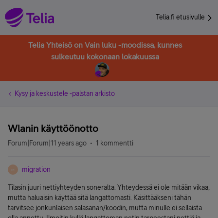
Telia.fi etusivulle
Telia Yhteisö on Vain luku -moodissa, kunnes
sulkeutuu kokonaan lokakuussa
Kysy ja keskustele -palstan arkisto
Wlanin käyttöönotto
Forum|Forum|11 years ago
1 kommentti
migration
M
Tilasin juuri nettiyhteyden soneralta. Yhteydessä ei ole mitään vikaa,
mutta haluaisin käyttää sitä langattomasti. Käsittääkseni tähän
tarvitsee jonkunlaisen salasanan/koodin, mutta minulle ei sellaista