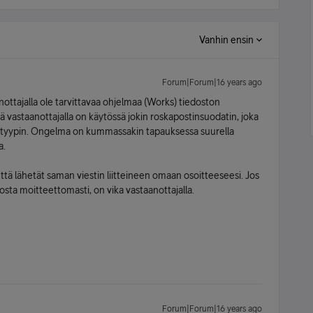
Vanhin ensin
Forum|Forum|16 years ago
anottajalla ole tarvittavaa ohjelmaa (Works) tiedoston
ä vastaanottajalla on käytössä jokin roskapostinsuodatin, joka
totyypin. Ongelma on kummassakin tapauksessa suurella
a.
ttä lähetät saman viestin liitteineen omaan osoitteeseesi. Jos
kosta moitteettomasti, on vika vastaanottajalla.
Forum|Forum|16 years ago