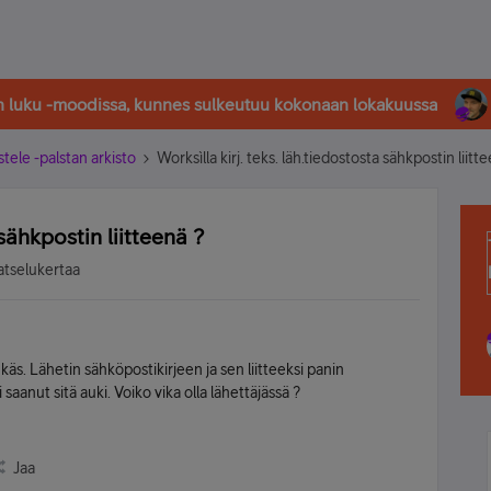
in luku -moodissa, kunnes sulkeutuu kokonaan lokakuussa
stele -palstan arkisto
Worksìlla kirj. teks. läh.tiedostosta sähkpostin liitt
 sähkpostin liitteenä ?
atselukertaa
äs. Lähetin sähköpostikirjeen ja sen liitteeksi panin
 saanut sitä auki. Voiko vika olla lähettäjässä ?
Jaa