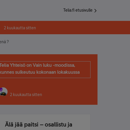
Telia.fi etusivulle
2 kuukautta sitten
eenä ?
Telia Yhteisö on Vain luku -moodissa,
kunnes sulkeutuu kokonaan lokakuussa
2 kuukautta sitten
Älä jää paitsi – osallistu ja