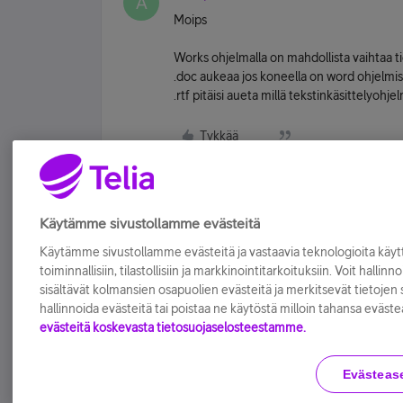
A
Moips
Works ohjelmalla on mahdollista vaihtaa t
.doc aukeaa jos koneella on word ohjelmist
.rtf pitäisi aueta millä tekstinkäsittelyohj
Tykkää
Käytämme sivustollamme evästeitä
Käytämme sivustollamme evästeitä ja vastaavia teknologioita kä
toiminnallisiin, tilastollisiin ja markkinointitarkoituksiin. Voit hallinn
sisältävät kolmansien osapuolien evästeitä ja merkitsevät tietojen si
hallinnoida evästeitä tai poistaa ne käytöstä milloin tahansa eväste
evästeitä koskevasta tietosuojaselosteestamme.
Evästeas