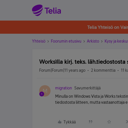
Telia Yhteisö on Va
Yhteisö
Foorumin etusivu
Arkisto
Kysy ja kesku
Worksìlla kirj. teks. läh.tiedostosta
Forum|Forum|11 years ago
2 kommenttia
11 k
migration
Savumerkittäjä
M
Minulla on Windows Vista ja Works tekstink
tiedostosta liitteen, mutta vastaanottaja ei
Tykkää