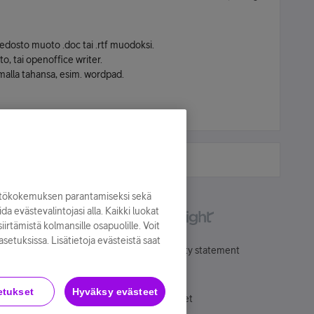
iedosto muoto .doc tai .rtf muodoksi.
o, tai openoffice writer.
elmalla tahansa, esim. wordpad.
yttökokemuksen parantamiseksi sekä
oida evästevalintojasi alla. Kaikki luokat
irtämistä kolmansille osapuolille. Voit
asetuksissa. Lisätietoja evästeistä saat
Käyttöehdot
Accessibility statement
etukset
Hyväksy evästeet
Evästeasetukset