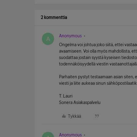
2 kommenttia
Anonymous
A
Ongelma voi johtua joko siitä, ettei vasta
avaamiseen. Voi olla myös mahdollista, ett
suodattaa jostain syystä kyseisen tiedos
todennäköisyydellä viestin vastaanottajall
Parhaiten pystyt testaamaan asian siten, e
viesti ja liite aukeaa sinun sähköpostilaati
T. Lauri
Sonera Asiakaspalvelu
Tykkää
Anonymous