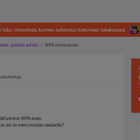
in luku -moodissa, kunnes sulkeutuu kokonaan lokakuussa
stele -palstan arkisto
WPA verkkoavain
tselukertaa
lähiverkon WPA avain.
e siis on edes mistään saatavilla?