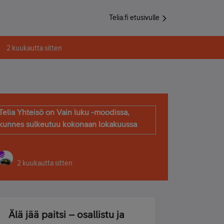
Telia.fi etusivulle
2 kuukautta sitten
Telia Yhteisö on Vain luku -moodissa,
kunnes sulkeutuu kokonaan lokakuussa
2 kuukautta sitten
Älä jää paitsi – osallistu ja