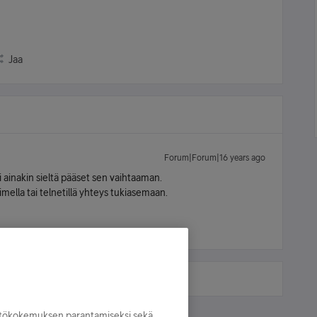
Jaa
Forum|Forum|16 years ago
 ainakin sieltä pääset sen vaihtaaman.
imella tai telnetillä yhteys tukiasemaan.
yttökokemuksen parantamiseksi sekä