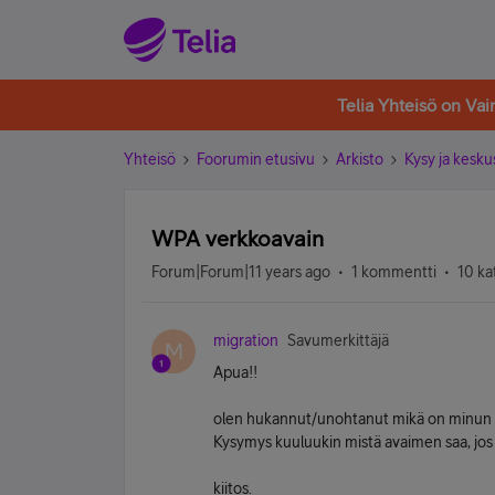
Telia Yhteisö on Va
Yhteisö
Foorumin etusivu
Arkisto
Kysy ja kesku
WPA verkkoavain
Forum|Forum|11 years ago
1 kommentti
10 ka
migration
Savumerkittäjä
M
Apua!!
olen hukannut/unohtanut mikä on minun 
Kysymys kuuluukin mistä avaimen saa, jos s
kiitos.