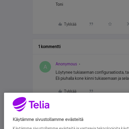
Toni
Tykkää
1 kommentti
Anonymous
A
Löytynee tukiaseman configuraatiosta, tai
Eli piuhalla kone kiinni tukiasemaan ja sela
Tykkää
Käytämme sivustollamme evästeitä
Käytämme sivustollamme evästeitä ja vastaavia teknologioita kä