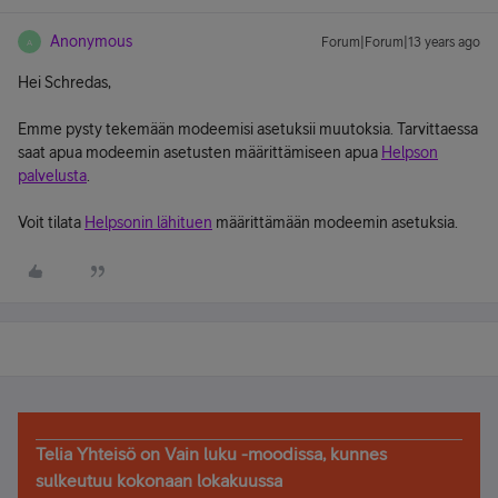
Anonymous
Forum|Forum|13 years ago
A
Hei Schredas,
Emme pysty tekemään modeemisi asetuksii muutoksia. Tarvittaessa
saat apua modeemin asetusten määrittämiseen apua
Helpson
palvelusta
.
Voit tilata
Helpsonin lähituen
määrittämään modeemin asetuksia.
Telia Yhteisö on Vain luku -moodissa, kunnes
sulkeutuu kokonaan lokakuussa