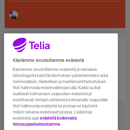
Älä jää paitsi – osallistu ja voita!
Tilaa Telian uutiskirje ja olet mukana arvonnassa.
Käytämme sivustollamme evästeitä
Samalla saat parhaat asiakasedut suoraan
Käytämme sivustollamme evästeitä ja vastaavia
sähköpostiisi.
teknologioita käyttökokemuksen parantamiseksi sekä
toiminnallisiin, tilastollisiin ja markkinointitarkoituksiin.
Voit hallinnoida evästevalintojasi alla. Kaikki luokat
Tilaa nyt
sisältävät kolmansien osapuolien evästeitä ja
merkitsevät tietojen siirtämistä kolmansille osapuolille.
Voit hallinnoida evästeitä tai poistaa ne käytöstä
milloin tahansa evästeasetuksissa. Lisätietoja
evästeistä saat
evästeitä koskevasta
tietosuojaselosteestamme.