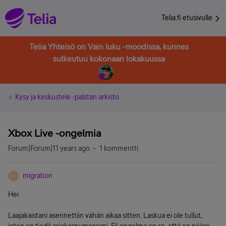
Telia.fi etusivulle
Telia Yhteisö on Vain luku -moodissa, kunnes
sulkeutuu kokonaan lokakuussa
Kysy ja keskustele -palstan arkisto
Xbox Live -ongelmia
Forum|Forum|11 years ago
1 kommentti
migration
M
Hei
Laajakaistani asennettiin vähän aikaa sitten. Laskua ei ole tullut,