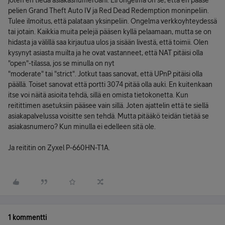
joten en tiedä asiakasnumeroani. Eli ongelma on se, että en pääse
pelien Grand Theft Auto IV ja Red Dead Redemption moninpeliin.
Tulee ilmoitus, että palataan yksinpeliin. Ongelma verkkoyhteydessä
tai jotain. Kaikkia muita pelejä pääsen kyllä pelaamaan, mutta se on
hidasta ja välillä saa kirjautua ulos ja sisään livestä, että toimii. Olen
kysynyt asiasta muilta ja he ovat vastanneet, että NAT pitäisi olla
"open"-tilassa, jos se minulla on nyt
"moderate" tai "strict". Jotkut taas sanovat, että UPnP pitäisi olla
päällä. Toiset sanovat että portti 3074 pitää olla auki. En kuitenkaan
itse voi näitä asioita tehdä, sillä en omista tietokonetta. Kun
reitittimen asetuksiin pääsee vain sillä. Joten ajattelin että te siellä
asiakapalvelussa voisitte sen tehdä. Mutta pitääkö teidän tietää se
asiakasnumero? Kun minulla ei edelleen sitä ole.
Ja reititin on Zyxel P-660HN-T1A.
1 kommentti