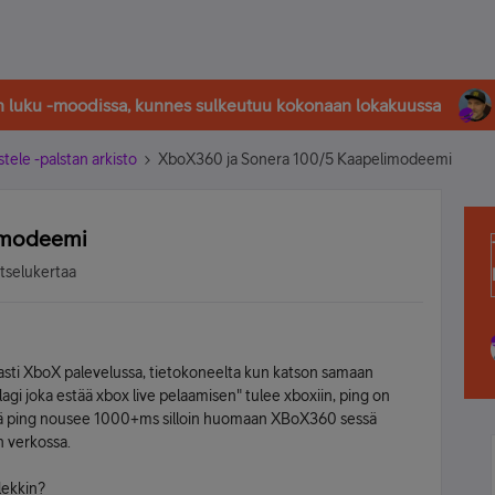
in luku -moodissa, kunnes sulkeutuu kokonaan lokakuussa
stele -palstan arkisto
XboX360 ja Sonera 100/5 Kaapelimodeemi
imodeemi
atselukertaa
ahasti XboX palevelussa, tietokoneelta kun katson samaan
ri lagi joka estää xbox live pelaamisen" tulee xboxiin, ping on
illä ping nousee 1000+ms silloin huomaan XBoX360 sessä
n verkossa.
lekkin?