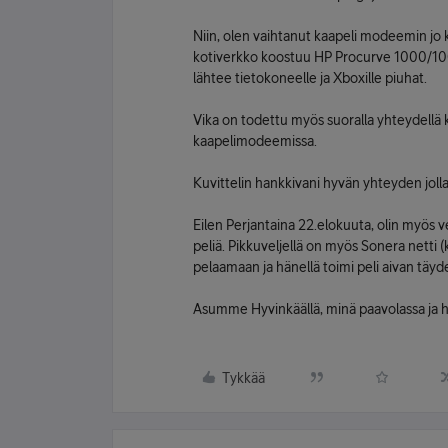
Niin, olen vaihtanut kaapeli modeemin jo
kotiverkko koostuu HP Procurve 1000/100
lähtee tietokoneelle ja Xboxille piuhat.
Vika on todettu myös suoralla yhteydellä 
kaapelimodeemissa.
Kuvittelin hankkivani hyvän yhteyden jolla 
Eilen Perjantaina 22.elokuuta, olin myös 
peliä. Pikkuveljellä on myös Sonera netti (
pelaamaan ja hänellä toimi peli aivan täydel
Asumme Hyvinkäällä, minä paavolassa ja h
Tykkää