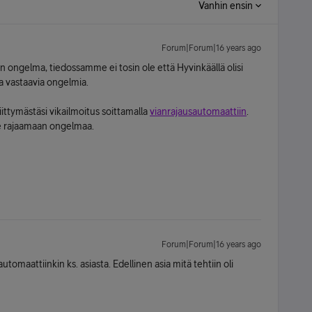
Vanhin ensin
Forum|Forum|16 years ago
en ongelma, tiedossamme ei tosin ole että Hyvinkäällä olisi
a vastaavia ongelmia.
iittymästäsi vikailmoitus soittamalla
vianrajausautomaattiin
.
le rajaamaan ongelmaa.
Forum|Forum|16 years ago
tomaattiinkin ks. asiasta. Edellinen asia mitä tehtiin oli