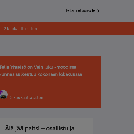
Telia.fi etusivulle
2 kuukautta sitten
Telia Yhteisö on Vain luku -moodissa,
kunnes sulkeutuu kokonaan lokakuussa
2 kuukautta sitten
Älä jää paitsi – osallistu ja