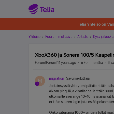
Telia Yhteisö on Va
Yhteisö
Foorumin etusivu
Arkisto
Kysy ja kesku
XboX360 ja Sonera 100/5 Kaapel
Forum|Forum|11 years ago
6 kommenttia
8 k
migration
Savumerkittäjä
M
Jostainsyystä yhteyteni pätkii erittäin p
aikaan ping :iä ja vikatilanne "erittäin suu
ulkomaille averange 10-40ms ja aina väl
erittäin suuren lagin joka estää pelaamise
Onko satunaisia 1000+ pingejä tullut muil