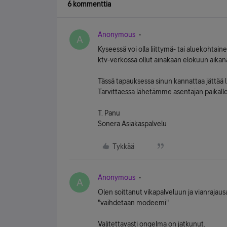
6 kommenttia
Anonymous
A
Kyseessä voi olla liittymä- tai aluekohtain
ktv-verkossa ollut ainakaan elokuun aikan
Tässä tapauksessa sinun kannattaa jättää l
Tarvittaessa lähetämme asentajan paikal
T. Panu
Sonera Asiakaspalvelu
Tykkää
Anonymous
A
Olen soittanut vikapalveluun ja vianrajausau
"vaihdetaan modeemi"
Valitettavasti ongelma on jatkunut.