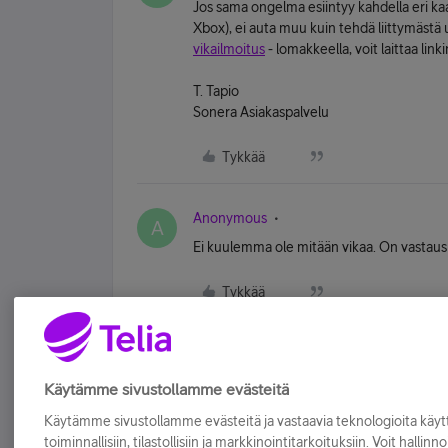
Jos sama ongelma esiintyy kahdella eri kaa
Xbox), ei auta muu kuin tehdä liittymästä 
vikailmoitus
- lomakkeella, voit laittaa lin
T. Tapio
Sonera Asiakaspalvelu
Tykkää
Anonymous
A
Ei kuulemma ole mitään vikaa. On vastaus 
Tykkää
Käytämme sivustollamme evästeitä
Käytämme sivustollamme evästeitä ja vastaavia teknologioita kä
toiminnallisiin, tilastollisiin ja markkinointitarkoituksiin. Voit hallinn