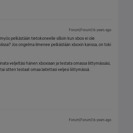
Forum|Forum|16 years ago
myös pelkästään tietokoneelle silloin kun xbox ei ole
olissa? Jos ongelma ilmenee pelkästään xboxin kanssa, on toki
inata veljeltäsi hänen xboxiaan ja testata omassa liittymässäsi,
i sitten testaat omaa laitettasi veljesi liittymässä.
Forum|Forum|16 years ago