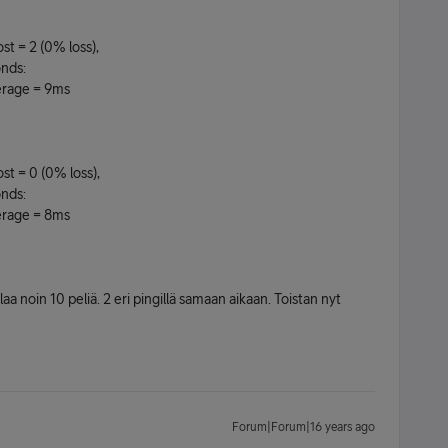
st = 2 (0% loss),
onds:
rage = 9ms
st = 0 (0% loss),
onds:
rage = 8ms
laa noin 10 peliä. 2 eri pingillä samaan aikaan. Toistan nyt
Forum|Forum|16 years ago