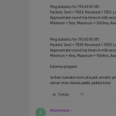
Ping statistics for 193.65.90.181:
Packets: Sent = 7833, Received = 7831, Lo
Approximate round trip times in milli-sec
Minimum = 5ms, Maximum = 1563ms, Ave
Ping statistics for 193.65.90.181:
Packets: Sent = 7839, Received = 7839, Lo
Approximate round trip times in milli-sec
Minimum = 4ms, Maximum = 1564ms, Ave
Edomea pingasin
Ja ihan rusinaksi meni yksi peli, ennätin pe
saman iman xboxia päällä. pelkkä kone.
Tykkää
Anonymous
A