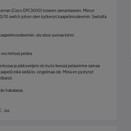
 kerran (Cisco EPC3000) toiseen samanlaiseen. Minun
/10 switch johon olen kytkenyt kaapelimodeemin. Switsiltä
kaapelimoodeemiin, siis xbox suoraa kiinni
voi netissä pelata.
verkossa ja pikkuveljeni oli myös livessä pelasimme samaa
kaapeli) eikä siellä ks. ongelmaa ole. Minä en pystynyt
lisesti.
än hakalassa.
Jaa