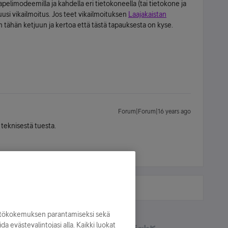
pelimodeemilla ja kahdella eri tietokoneella (tai tietokone ja
uusi vikailmoitus. Jos teet vikailmoituksen
Laajakaistan
kin tähän ketjuun ja kertoa että tästä tapauksesta on kyse.
Forum|Forum|16 years ago
teknisestä tuesta.
yttökokemuksen parantamiseksi sekä
oida evästevalintojasi alla. Kaikki luokat