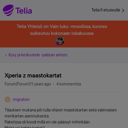
Telia.fi etusivulle
Telia Yhteisö on Vain luku -moodissa, kunnes
sulkeutuu kokonaan lokakuussa
Kysy ja keskustele -palstan arkisto
Xperia z maastokartat
Forum|Forum|11 years ago
4 kommenttia
migration
M
Tilauksen mukana piti tulla ohjeet maastokartan sekä valinnaisen
merikartan asennuksesta.
Paketissa oli koodi millä en ole päässyt mihinkään.