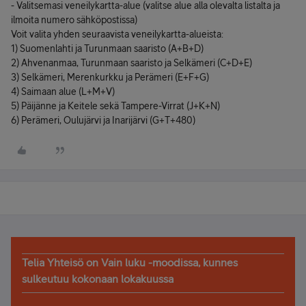
- Valitsemasi veneilykartta-alue (valitse alue alla olevalta listalta ja
ilmoita numero sähköpostissa)
Voit valita yhden seuraavista veneilykartta-alueista:
1) Suomenlahti ja Turunmaan saaristo (A+B+D)
2) Ahvenanmaa, Turunmaan saaristo ja Selkämeri (C+D+E)
3) Selkämeri, Merenkurkku ja Perämeri (E+F+G)
4) Saimaan alue (L+M+V)
5) Päijänne ja Keitele sekä Tampere-Virrat (J+K+N)
6) Perämeri, Oulujärvi ja Inarijärvi (G+T+480)
Telia Yhteisö on Vain luku -moodissa, kunnes
sulkeutuu kokonaan lokakuussa