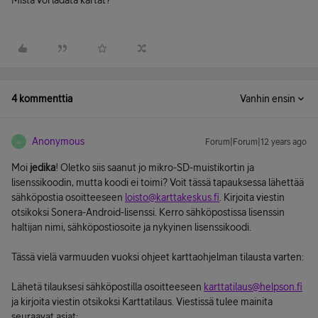
Mistä voi ladata kartat?
4 kommenttia
Vanhin ensin
Anonymous
Forum|Forum|12 years ago
A
Moi
jedika
! Oletko siis saanut jo mikro-SD-muistikortin ja
lisenssikoodin, mutta koodi ei toimi? Voit tässä tapauksessa lähettää
sähköpostia osoitteeseen
loisto@karttakeskus.fi
. Kirjoita viestin
otsikoksi Sonera-Android-lisenssi. Kerro sähköpostissa lisenssin
haltijan nimi, sähköpostiosoite ja nykyinen lisenssikoodi.
Tässä vielä varmuuden vuoksi ohjeet karttaohjelman tilausta varten:
Lähetä tilauksesi sähköpostilla osoitteeseen
karttatilaus@helpson.fi
ja kirjoita viestin otsikoksi Karttatilaus. Viestissä tulee mainita
seuraavat asiat: