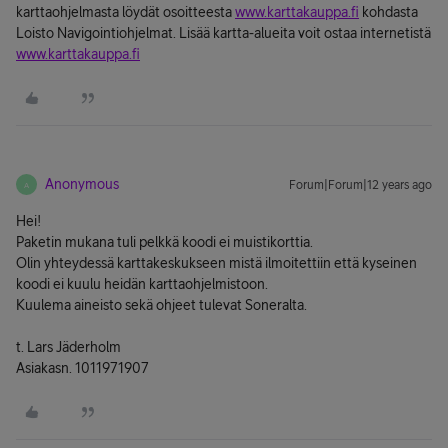
karttaohjelmasta löydät osoitteesta
www.karttakauppa.fi
kohdasta
Loisto Navigointiohjelmat. Lisää kartta-alueita voit ostaa internetistä
www.karttakauppa.fi
Anonymous
Forum|Forum|12 years ago
A
Hei!
Paketin mukana tuli pelkkä koodi ei muistikorttia.
Olin yhteydessä karttakeskukseen mistä ilmoitettiin että kyseinen
koodi ei kuulu heidän karttaohjelmistoon.
Kuulema aineisto sekä ohjeet tulevat Soneralta.
t. Lars Jäderholm
Asiakasn. 1011971907