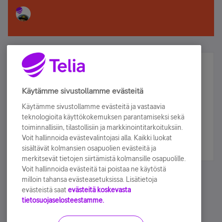
Älä jää paitsi – osallistu ja voita!
Tilaa Telian uutiskirje ja olet mukana arvonnassa.
Käytämme sivustollamme evästeitä
Samalla saat parhaat asiakasedut suoraan
Käytämme sivustollamme evästeitä ja vastaavia
sähköpostiisi.
teknologioita käyttökokemuksen parantamiseksi sekä
toiminnallisiin, tilastollisiin ja markkinointitarkoituksiin.
Voit hallinnoida evästevalintojasi alla. Kaikki luokat
Tilaa nyt
sisältävät kolmansien osapuolien evästeitä ja
merkitsevät tietojen siirtämistä kolmansille osapuolille.
Voit hallinnoida evästeitä tai poistaa ne käytöstä
milloin tahansa evästeasetuksissa. Lisätietoja
evästeistä saat
evästeitä koskevasta
tietosuojaselosteestamme.