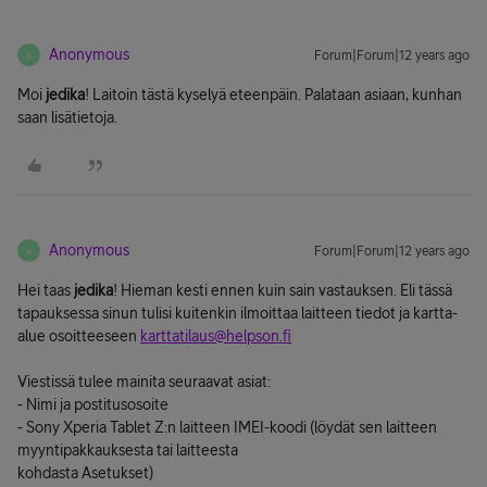
Anonymous
Forum|Forum|12 years ago
A
Moi
jedika
! Laitoin tästä kyselyä eteenpäin. Palataan asiaan, kunhan
saan lisätietoja.
Anonymous
Forum|Forum|12 years ago
A
Hei taas
jedika
! Hieman kesti ennen kuin sain vastauksen. Eli tässä
tapauksessa sinun tulisi kuitenkin ilmoittaa laitteen tiedot ja kartta-
alue osoitteeseen
karttatilaus@helpson.fi
Viestissä tulee mainita seuraavat asiat:
- Nimi ja postitusosoite
- Sony Xperia Tablet Z:n laitteen IMEI-koodi (löydät sen laitteen
myyntipakkauksesta tai laitteesta
kohdasta Asetukset)