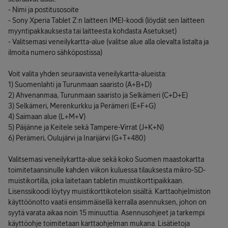
- Nimi ja postitusosoite
- Sony Xperia Tablet Z:n laitteen IMEI-koodi (löydät sen laitteen
myyntipakkauksesta tai laitteesta kohdasta Asetukset)
- Valitsemasi veneilykartta-alue (valitse alue alla olevalta listalta ja
ilmoita numero sähköpostissa)
Voit valita yhden seuraavista veneilykartta-alueista:
1) Suomenlahti ja Turunmaan saaristo (A+B+D)
2) Ahvenanmaa, Turunmaan saaristo ja Selkämeri (C+D+E)
3) Selkämeri, Merenkurkku ja Perämeri (E+F+G)
4) Saimaan alue (L+M+V)
5) Päijänne ja Keitele sekä Tampere-Virrat (J+K+N)
6) Perämeri, Oulujärvi ja Inarijärvi (G+T+480)
Valitsemasi veneilykartta-alue sekä koko Suomen maastokartta
toimitetaansinulle kahden viikon kuluessa tilauksesta mikro-SD-
muistikortilla, joka laitetaan tabletin muistikorttipaikkaan.
Lisenssikoodi löytyy muistikorttikotelon sisältä. Karttaohjelmiston
käyttöönotto vaatii ensimmäisellä kerralla asennuksen, johon on
syytä varata aikaa noin 15 minuuttia. Asennusohjeet ja tarkempi
käyttöohje toimitetaan karttaohjelman mukana. Lisätietoja