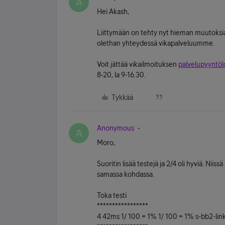
A
Hei Akash,
Liittymään on tehty nyt hieman muutoksia. 
olethan yhteydessä vikapalveluumme.
Voit jättää vikailmoituksen
palvelupyyntö
8-20, la 9-16.30.
Tykkää
Anonymous
A
Moro,
Suoritin lisää testejä ja 2/4 oli hyviä. Nii
samassa kohdassa.
Toka testi
*****************
4 42ms 1/ 100 = 1% 1/ 100 = 1% s-bb2-link.