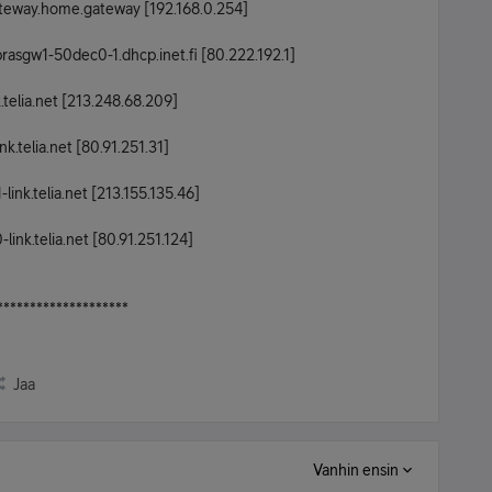
teway.home.gateway [192.168.0.254]
rasgw1-50dec0-1.dhcp.inet.fi [80.222.192.1]
.telia.net [213.248.68.209]
.telia.net [80.91.251.31]
ink.telia.net [213.155.135.46]
ink.telia.net [80.91.251.124]
********************
Jaa
Vanhin ensin