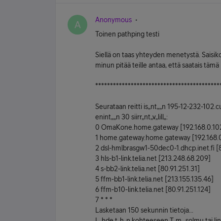
Anonymous
A
Toinen pathping testi
Siellä on taas yhteyden menetystä. Saisiko
minun pitää teille antaa, että saatais tämä 
******************************************
Seurataan reitti is„nt„„n 195-12-232-102.c
enint„„n 30 siirr„nt„v„lill„:
0 OmaKone.home.gateway [192.168.0.10
1 home.gateway.home.gateway [192.168.
2 dsl-hmlbrasgw1-50dec0-1.dhcp.inet.fi [
3 hls-b1-link.telia.net [213.248.68.209]
4 s-bb2-link.telia.net [80.91.251.31]
5 ffm-bb1-link.telia.net [213.155.135.46]
6 ffm-b10-link.telia.net [80.91.251.124]
7 * * *
Lasketaan 150 sekunnin tietoja...
L„hde t„h„n kohteeseen T„m„ solmu tai lin