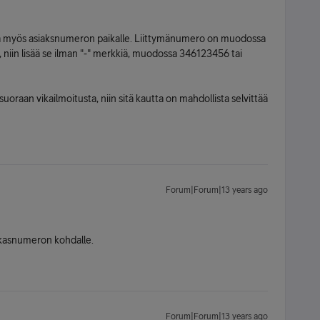
ätä myös asiaksnumeron paikalle. Liittymänumero on muodossa
 niin lisää se ilman "-" merkkiä, muodossa 346123456 tai
a suoraan vikailmoitusta, niin sitä kautta on mahdollista selvittää
Forum|Forum|13 years ago
iakasnumeron kohdalle.
Forum|Forum|13 years ago