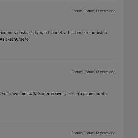
Forum|Forum|13 years ago
 voimme tarkistaa liittymäsi tilannetta. Lisääminen onnistuu
> Asiakasnumero.
Forum|Forum|13 years ago
miin Sivuihin täällä Soneran sivuilla. Olisiko jotain muuta
Forum|Forum|13 years ago