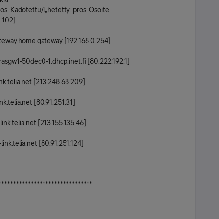
s. Kadotettu/l„hetetty: pros. Osoite
.102]
teway.home.gateway [192.168.0.254]
asgw1-50dec0-1.dhcp.inet.fi [80.222.192.1]
k.telia.net [213.248.68.209]
.telia.net [80.91.251.31]
nk.telia.net [213.155.135.46]
nk.telia.net [80.91.251.124]
********************************