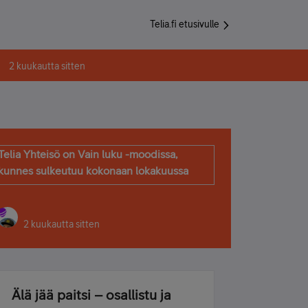
Telia.fi etusivulle
2 kuukautta sitten
Telia Yhteisö on Vain luku -moodissa,
kunnes sulkeutuu kokonaan lokakuussa
2 kuukautta sitten
Älä jää paitsi – osallistu ja