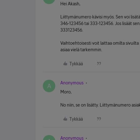
Hei Akash,
Liittymänumero kävisi myös. Sen voi lis
346-123456 tai 333-123456. Jos lisäät sen,
333123456.
Vaihtoehtoisesti voit laittaa omilta sivuilt
asiaa vielä tarkemmin.
Tykkää
Anonymous
A
Moro,
No niin, se on lisätty. Liittymänumero as
Tykkää
Anonymous