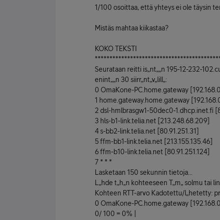
1/100 osoittaa, että yhteys ei ole täysin te
Mistäs mahtaa kiikastaa?
KOKO TEKSTI
******************************************
Seurataan reitti is„nt„„n 195-12-232-102.c
enint„„n 30 siirr„nt„v„lill„:
0 OmaKone-PC.home.gateway [192.168.0
1 home.gateway.home.gateway [192.168.
2 dsl-hmlbrasgw1-50dec0-1.dhcp.inet.fi [
3 hls-b1-link.telia.net [213.248.68.209]
4 s-bb2-link.telia.net [80.91.251.31]
5 ffm-bb1-link.telia.net [213.155.135.46]
6 ffm-b10-link.telia.net [80.91.251.124]
7 * * *
Lasketaan 150 sekunnin tietoja...
L„hde t„h„n kohteeseen T„m„ solmu tai lin
Kohteen RTT-arvo Kadotettu/l„hetetty: pro
0 OmaKone-PC.home.gateway [192.168.0
0/ 100 = 0% |