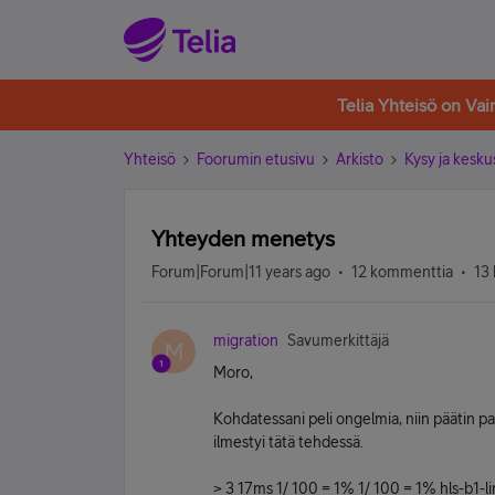
Telia Yhteisö on Va
Yhteisö
Foorumin etusivu
Arkisto
Kysy ja kesku
Yhteyden menetys
Forum|Forum|11 years ago
12 kommenttia
13 
migration
Savumerkittäjä
M
Moro,
Kohdatessani peli ongelmia, niin päätin p
ilmestyi tätä tehdessä.
> 3 17ms 1/ 100 = 1% 1/ 100 = 1% hls-b1-li