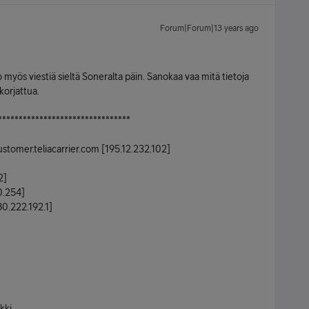
Forum|Forum|13 years ago
 myös viestiä sieltä Soneralta päin. Sanokaa vaa mitä tietoja
korjattua.
********************************
ustomer.teliacarrier.com [195.12.232.102]
2]
0.254]
80.222.192.1]
kki