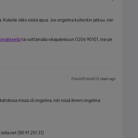
Kokeile oliko niistä apua. Jos ongelma kuitenkin jatkuu, niin
lomakkeella
tai soittamalla vikapalveluun 0206 90101, ma-pe
Forum|Forum|13 years ago
ssä kahdessa missä oli ongelma, niin nissä ilmeni ongelma
telia.net [80.91.251.31]