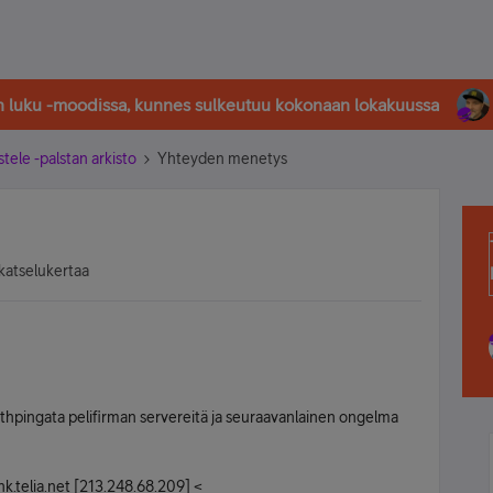
in luku -moodissa, kunnes sulkeutuu kokonaan lokakuussa
stele -palstan arkisto
Yhteyden menetys
katselukertaa
athpingata pelifirman servereitä ja seuraavanlainen ongelma
nk.telia.net [213.248.68.209] <