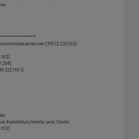
rve.
********************
ustomer.teliacarrier.com [195.12.232.102]
.102]
0.254]
80.222.192.1]
kki
s. Kadotettu/l„hetetty: pros. Osoite
.102]