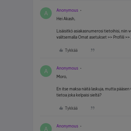
Anonymous
A
Hei Akash,
Lisäisitkö asiakasnumerosi tietoihisi, niin
valitsemalla Omat asetukset >> Profiili >
Tykkää
Anonymous
A
Moro,
En itse maksa näitä laskuja, mutta pääsen O
tietoa joka kelpaisi sieltä?
Tykkää
Anonymous
A