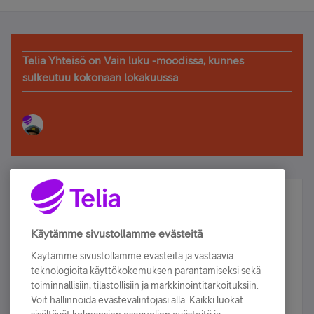
Telia Yhteisö on Vain luku -moodissa, kunnes
sulkeutuu kokonaan lokakuussa
Älä jää paitsi – osallistu ja voita!
Tilaa Telian uutiskirje ja olet mukana arvonnassa.
Käytämme sivustollamme evästeitä
Samalla saat parhaat asiakasedut suoraan
Käytämme sivustollamme evästeitä ja vastaavia
sähköpostiisi.
teknologioita käyttökokemuksen parantamiseksi sekä
toiminnallisiin, tilastollisiin ja markkinointitarkoituksiin.
Voit hallinnoida evästevalintojasi alla. Kaikki luokat
Tilaa nyt