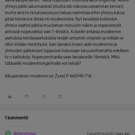
sama alkuperäinen. Tästä nopeuden nostosta alkoi ongelmat. Aluksi
yhteys pätki satunnaisesti (mutta silti viikossa useamman kerran),
mutta aina tv:tä katsoessa jos haluaa varmistaa ettei yhteys katoa,
pitää tietokone liittää irti modeemista. Nyt keväästä kuitenkin
yhteys saattoi pätkiä muutaman minuutin välein ja nopeustestit
antoivat nopeudeksi vain 1-4mbit/s. Kokeilin erilaisia modeemin
asetuksia tehdasasetuksista teidän antamiin ohjeisiin ja millään ei
ollut mitään merkitystä. Sain lainaksi toisen adsl-modeemin ja
yhteyden pätkimiset loppuivat kokonaan lukuunottamatta edelleen
tv:n katkoksia. Nopeusmittarilla saan lainaboxille 16mbit/s. Mitä
tälläiselle modeemiongelmalle voi tehdä?
Alkuperäinen modeemi on Zyxel P-660HN-T1A
1 kommentti
Anonymous
Forum|Forum|13 years ago
A