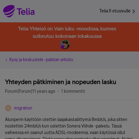
Telia.fi etusivulle
Telia Yhteisö on Vain luku -moodissa, kunnes
sulkeutuu kokonaan lokakuussa
Kysy ja keskustele -palstan arkisto
Yhteyden pätkiminen ja nopeuden lasku
Forum|Forum|11 years ago
1 kommentti
migration
M
Alunperin käyttöön otettiin laajakaistaliittymä 8mbit/s, joka sitten
nostettiin 24mbit/s kun ostettiin Sonera Viihde -palvelu. Tässä
vaiheessa en saanut uutta ADSL-modeemia, vaan käytössä ollut