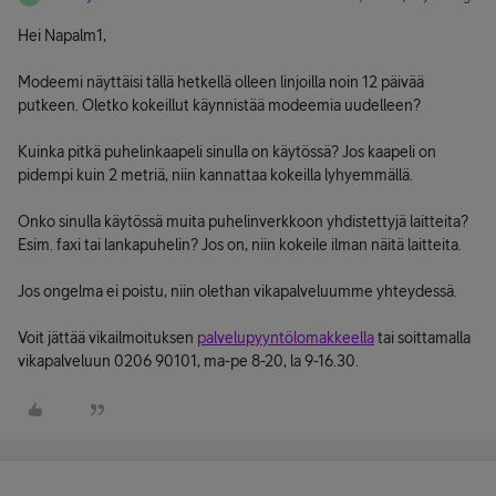
Hei Napalm1,
Modeemi näyttäisi tällä hetkellä olleen linjoilla noin 12 päivää
putkeen. Oletko kokeillut käynnistää modeemia uudelleen?
Kuinka pitkä puhelinkaapeli sinulla on käytössä? Jos kaapeli on
pidempi kuin 2 metriä, niin kannattaa kokeilla lyhyemmällä.
Onko sinulla käytössä muita puhelinverkkoon yhdistettyjä laitteita?
Esim. faxi tai lankapuhelin? Jos on, niin kokeile ilman näitä laitteita.
Jos ongelma ei poistu, niin olethan vikapalveluumme yhteydessä.
Voit jättää vikailmoituksen
palvelupyyntölomakkeella
tai soittamalla
vikapalveluun 0206 90101, ma-pe 8-20, la 9-16.30.