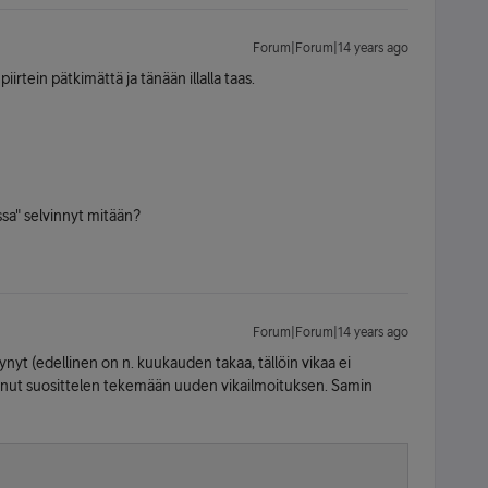
Forum|Forum|14 years ago
irtein pätkimättä ja tänään illalla taas.
sa" selvinnyt mitään?
Forum|Forum|14 years ago
tynyt (edellinen on n. kuukauden takaa, tällöin vikaa ei
tunut suosittelen tekemään uuden vikailmoituksen. Samin