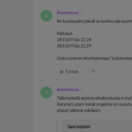
Anonymous
A
No kuukauden päivät se kerkes olla suurinpi
Pätkäsyt:
28.9.2011 klo 22.24
28.9.2011 klo 22.29
Onko soneran ilmottelemissa "tutkimuksis
Tykkää
Anonymous
A
Tällä hetkellä avointa vikailmoitusta ei löy
löytynyt), joten mikäli ongelma on uusiu
ohjeet pätevät edelleen:
Sami kirjoitti: