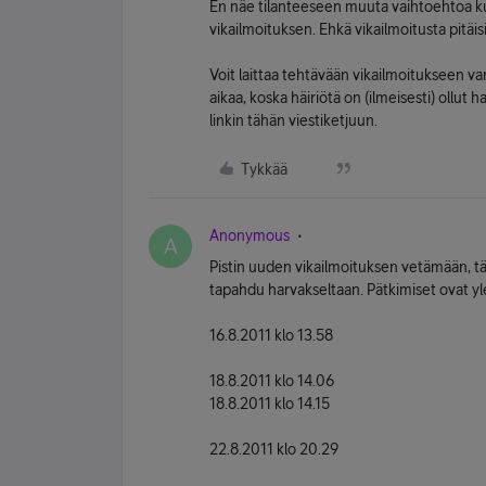
En näe tilanteeseen muuta vaihtoehtoa kuin
vikailmoituksen. Ehkä vikailmoitusta pitäi
Voit laittaa tehtävään vikailmoitukseen v
aikaa, koska häiriötä on (ilmeisesti) ollut 
linkin tähän viestiketjuun.
Tykkää
Anonymous
A
Pistin uuden vikailmoituksen vetämään, täss
tapahdu harvakseltaan. Pätkimiset ovat yle
16.8.2011 klo 13.58
18.8.2011 klo 14.06
18.8.2011 klo 14.15
22.8.2011 klo 20.29