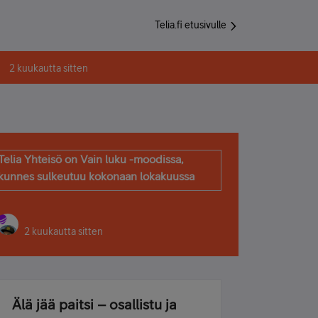
Telia.fi etusivulle
2 kuukautta sitten
Telia Yhteisö on Vain luku -moodissa,
kunnes sulkeutuu kokonaan lokakuussa
2 kuukautta sitten
Älä jää paitsi – osallistu ja