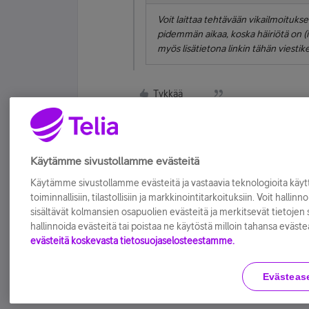
Voit laittaa tehtävään vikailmoituks
pidemmän aikaa, koska häiriötä on (il
myös lisätietona linkin tähän viestik
Tykkää
Käytämme sivustollamme evästeitä
Käytämme sivustollamme evästeitä ja vastaavia teknologioita kä
toiminnallisiin, tilastollisiin ja markkinointitarkoituksiin. Voit hallinn
sisältävät kolmansien osapuolien evästeitä ja merkitsevät tietojen si
hallinnoida evästeitä tai poistaa ne käytöstä milloin tahansa eväste
evästeitä koskevasta tietosuojaselosteestamme.
Evästeas