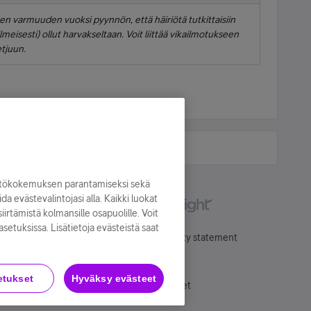
een varmuuden vuoksi pyynnön, että häiriötä tutkittaisiin
meisesti) ollut harvakseltaan. Voit liittää vikailmotukseen
etjuun.
yttökokemuksen parantamiseksi sekä
oida evästevalintojasi alla. Kaikki luokat
irtämistä kolmansille osapuolille. Voit
asetuksissa. Lisätietoja evästeistä saat
Käyttöehdot
Accessibility statement
etukset
Hyväksy evästeet
Evästeasetukset