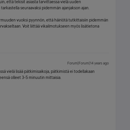
, että tekisit asiasta tarvittaessa vielä uuden
si tarkastella seuraavaksi pidemmän ajanjakson ajan.
armuuden vuoksi pyynnön, että häiriötä tutkittaisiin pidemmän
harvakseltaan. Voit liittää vikailmotukseen myös lisätietona
Forum|Forum|14 years ago
ä vielä lisää pätkimisaikoja, pätkimistä ei todellakaan
ensä olleet 3-5 minuutin mittaisia.