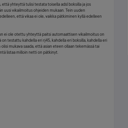
 että yhteyttä tulisi testata toisella adsl boksilla ja jos
än uusi vikailmoitus ohjeiden mukaan. Tein uuden
 edelleen, että vikaa ei ole, vaikka pätkiminen kyllä edelleen
ei ole otettu yhteyttä paitsi automaattisen vikailmoitus on
n testattu kahdella eri rj45, kahdella eri boksilla, kahdella eri
in olisi mukava saada, että asian eteen ollaan tekemässä tai
tä listaa milloin netti on pätkinyt.