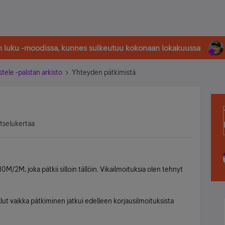
in luku -moodissa, kunnes sulkeutuu kokonaan lokakuussa
stele -palstan arkisto
Yhteyden pätkimistä
atselukertaa
0M/2M, joka pätkii silloin tällöin. Vikailmoituksia olen tehnyt
ollut vaikka pätkiminen jatkui edelleen korjausilmoituksista