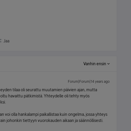
Jaa
Vanhin ensin
Forum|Forum|14 years ago
eyden tilaa oli seurattu muutamien päivien ajan, mutta
 oltu havaittu pätkimistä. Yhteydelle oli tehty myös
ksi.
an voi olla hankalampi paikallistaa kuin ongelma, jossa yhteys
ain johonkin tiettyyn vuorokauden aikaan ja säännöllisesti.