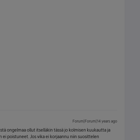
Forum|Forum|14 years ago
 ongelmaa ollut itselläkin tässä jo kolmisen kuukautta ja
 ei poistuneet. Jos vika ei korjaannu niin suosittelen