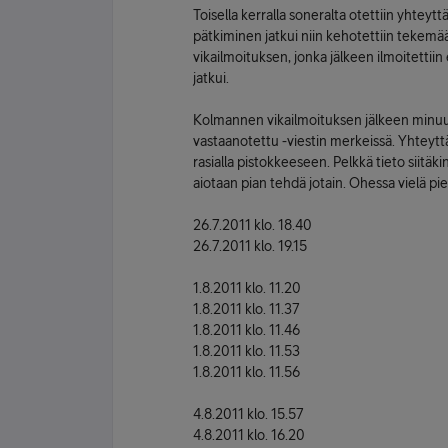
Toisella kerralla soneralta otettiin yhteyttä,
pätkiminen jatkui niin kehotettiin tekemä
vikailmoituksen, jonka jälkeen ilmoitettiin
jatkui.
Kolmannen vikailmoituksen jälkeen minuun 
vastaanotettu -viestin merkeissä. Yhteyttä o
rasialla pistokkeeseen. Pelkkä tieto siitäk
aiotaan pian tehdä jotain. Ohessa vielä pien
26.7.2011 klo. 18.40
26.7.2011 klo. 19.15
1.8.2011 klo. 11.20
1.8.2011 klo. 11.37
1.8.2011 klo. 11.46
1.8.2011 klo. 11.53
1.8.2011 klo. 11.56
4.8.2011 klo. 15.57
4.8.2011 klo. 16.20