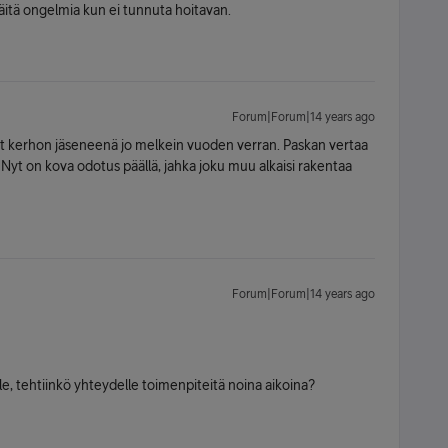
näitä ongelmia kun ei tunnuta hoitavan.
Forum|Forum|14 years ago
t kerhon jäseneenä jo melkein vuoden verran. Paskan vertaa
Nyt on kova odotus päällä, jahka joku muu alkaisi rakentaa
Forum|Forum|14 years ago
lle, tehtiinkö yhteydelle toimenpiteitä noina aikoina?