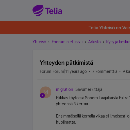
Telia Yhteisö on Va
Yhteisö
Foorumin etusivu
Arkisto
Kysy ja kesku
Yhteyden pätkimistä
Forum|Forum|11 years ago
7 kommenttia
9 k
migration
Savumerkittäjä
M
Elikkäs käytössä Sonera Laajakaista Extra 1
yhteensä 3 kertaa.
Ensimmäisellä kerralla vikaa ei ilmeisesti 
huolimatta.