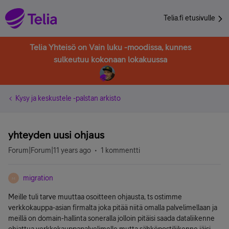
Telia.fi etusivulle
Telia Yhteisö on Vain luku -moodissa, kunnes
sulkeutuu kokonaan lokakuussa
Kysy ja keskustele -palstan arkisto
yhteyden uusi ohjaus
Forum|Forum|11 years ago
1 kommentti
migration
M
Meille tuli tarve muuttaa osoitteen ohjausta, ts ostimme
verkkokauppa-asian firmalta joka pitää niitä omalla palvelimellaan ja
meillä on domain-hallinta soneralla jolloin pitäisi saada dataliikenne