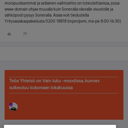
monipuolisemmat ja sellainen vaihtoehto on toteutettavissa, jossa
www-domain ohjaa muualla kuin Soneralla olevalle sivustolle ja
sähköposti pysyy Soneralla. Asiaa voit tiedustella
Yritysasiakaspalvelusta 0200 18818 (mpm/pvm, ma-pe 8:00-16:30).
Telia Yhteisö on Vain luku -moodissa, kunnes
sulkeutuu kokonaan lokakuussa