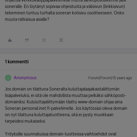
ohjattua verkkokauppapalvelimelle mutta sähköpostiliikenne jäisi
soneralle. En löytänyt sopivaa ohjeistusta ja välisivun (linkkisivun)
tekeminen tuntuu turhalta soneran kotisivu osoitteeseen. Onko
muuta ratkaisua asialle?
1 kommentti
Anonymous
Forum|Forum|15 years ago
A
Jos domain on tilattuna Soneralta kuluttajalaajakaistaliittymän
lisäpalveluksi, ei sitä ole mahdollista muuttaa pelkäksi sähköposti-
domainiksi. Kululuttajaliittymään tilattu www-domain ohjaa aina
Soneran personal.inet.fi-palvelimelle. Jos käytössäsi oleva domain
on nyt tilattuna kuluttajatuotteena, sitä ei pysty muokkaan
tarpeidesi mukaiseksi.
Yrityksille suunnatuissa domain-tuotteissa vaihtoehdot ovat