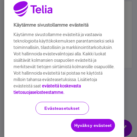
Älä jää paitsi – osallistu ja voita!
Tilaa Telian uutiskirje ja olet mukana arvonnassa.
Käytämme sivustollamme evästeitä
Samalla saat parhaat asiakasedut suoraan
Käytämme sivustollamme evästeitä ja vastaavia
sähköpostiisi.
teknologioita käyttökokemuksen parantamiseksi sekä
toiminnallisiin, tilastollisiin ja markkinointitarkoituksiin.
Voit hallinnoida evästevalintojasi alla. Kaikki luokat
Tilaa nyt
sisältävät kolmansien osapuolien evästeitä ja
merkitsevät tietojen siirtämistä kolmansille osapuolille.
Voit hallinnoida evästeitä tai poistaa ne käytöstä
milloin tahansa evästeasetuksissa. Lisätietoja
evästeistä saat
evästeitä koskevasta
tietosuojaselosteestamme.
Käyttöehdot
Accessibility statement
Evästeasetukset
Hyväksy evästeet
Evästeasetukset