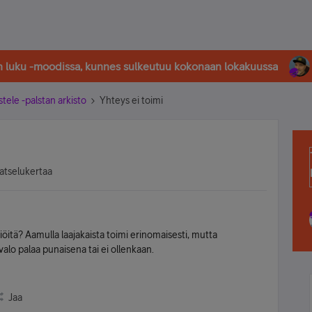
in luku -moodissa, kunnes sulkeutuu kokonaan lokakuussa
stele -palstan arkisto
Yhteys ei toimi
atselukertaa
itä? Aamulla laajakaista toimi erinomaisesti, mutta
valo palaa punaisena tai ei ollenkaan.
Jaa