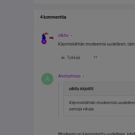
4 kommenttia
olkitu
Käynnistäthän modeemisi uudelleen, tämä v
Tykkää
Anonymous
A
olkitu kirjoitti:
Käynnistäthän modeemisi uudelleen, 
samoja vikoja.
Modeemi on käynnistetty uudelleen, johdot o