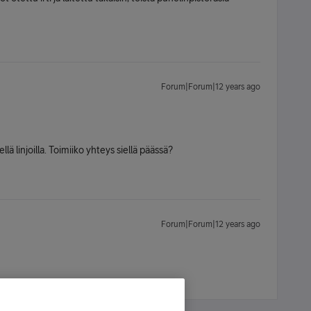
Forum|Forum|12 years ago
ä linjoilla. Toimiiko yhteys siellä päässä?
Forum|Forum|12 years ago