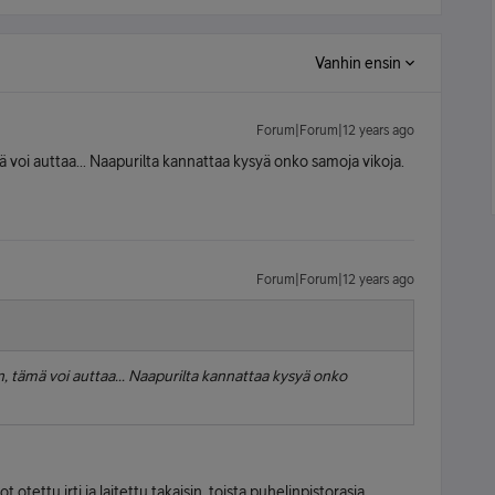
Vanhin ensin
Forum|Forum|12 years ago
oi auttaa... Naapurilta kannattaa kysyä onko samoja vikoja.
Forum|Forum|12 years ago
tämä voi auttaa... Naapurilta kannattaa kysyä onko
tettu irti ja laitettu takaisin, toista puhelinpistorasia