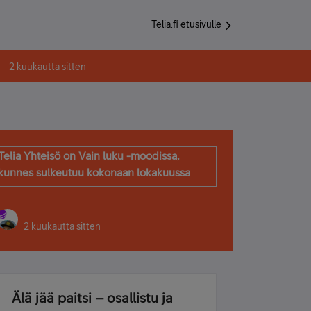
Telia.fi etusivulle
2 kuukautta sitten
Telia Yhteisö on Vain luku -moodissa,
kunnes sulkeutuu kokonaan lokakuussa
2 kuukautta sitten
Älä jää paitsi – osallistu ja