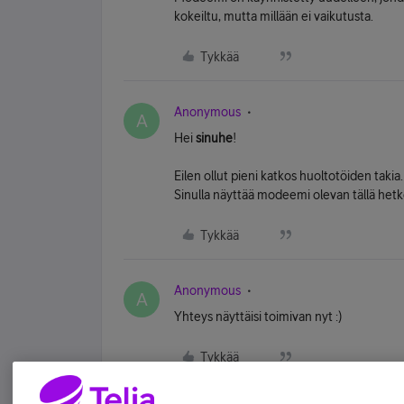
kokeiltu, mutta millään ei vaikutusta.
Tykkää
Anonymous
A
Hei
sinuhe
!
Eilen ollut pieni katkos huoltotöiden takia.
Sinulla näyttää modeemi olevan tällä hetkell
Tykkää
Anonymous
A
Yhteys näyttäisi toimivan nyt :)
Tykkää