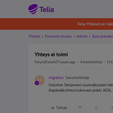
Telia Yhteisö on Va
Yhteisö
Foorumin etusivu
Arkisto
Kysy ja kesku
Yhteys ei toimi
Forum|Forum|11 years ago
4 kommenttia
13 k
migration
Savumerkittäjä
M
Onkohan Tampereen suunnalla jotain häiriö
iltapäivällä yhteys kokonaan poikki. ADSL 
Tykkää