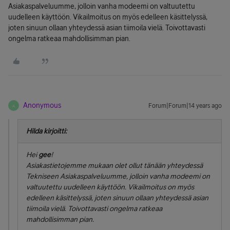
Asiakaspalveluumme, jolloin vanha modeemi on valtuutettu
uudelleen käyttöön. Vikailmoitus on myös edelleen käsittelyssä,
joten sinuun ollaan yhteydessä asian tiimoila vielä. Toivottavasti
ongelma ratkeaa mahdollisimman pian.
Anonymous
Forum|Forum|14 years ago
A
Hilda kirjoitti:
Hei
gee
!
Asiakastietojemme mukaan olet ollut tänään yhteydessä
Tekniseen Asiakaspalveluumme, jolloin vanha modeemi on
valtuutettu uudelleen käyttöön. Vikailmoitus on myös
edelleen käsittelyssä, joten sinuun ollaan yhteydessä asian
tiimoila vielä. Toivottavasti ongelma ratkeaa
mahdollisimman pian.