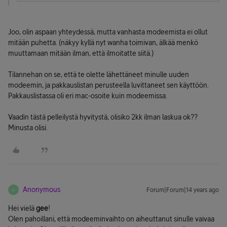
Joo, olin aspaan yhteydessä, mutta vanhasta modeemista ei ollut
mitään puhetta. (näkyy kyllä nyt wanha toimivan, älkää menkö
muuttamaan mitään ilman, että ilmoitatte siitä.)
Tilannehan on se, että te olette lähettäneet minulle uuden
modeemin, ja pakkauslistan perusteella luvittaneet sen käyttöön.
Pakkauslistassa oli eri mac-osoite kuin modeemissa.
Vaadin tästä pelleilystä hyvitystä, olisiko 2kk ilman laskua ok??
Minusta olisi.
Anonymous
Forum|Forum|14 years ago
A
Hei vielä
gee
!
Olen pahoillani, että modeeminvaihto on aiheuttanut sinulle vaivaa