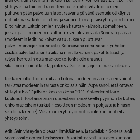
ihan ok. Kun sitten tulin takaisin kahden viikon lomalta 27.11.2011, ei
yhteys enää toiminutkaan. Tein puhelimitse vikailmoituksen
puhuvan pään palveluun ja seuraavana päivänä asentaja oli käynyt
mittailemassa kohinoita tms. ja sanoi että nyt pitäisi yhteyden toimia.
Ei toiminut. Laitoin omien sivujen kautta vikailmoituslomakkeen,
jossa epäilin modeemin valtuutuksen olevan vialla Soneran päässä
(modeemin ledit indikoivat valtuutuksen puuttuvan
palveluntarjoajan suunnasta). Seuraavana aamuna sain puhelun
asiakaspalvelusta, jonka aikana minulle varsin epäkohteliaasti ja
tylysti kerrottiin että mac-osoite, jonka olin antanut
vikailmoituslomakkeella, poikkeaa Soneran järjestelmässä olevasta.
Koska en ollut tuohon aikaan kotona modeemin ääressä, en voinut
tarkistaa modeemin tarrasta onko asia näin. Aspa sanoi, että ottavat
yhteyttä klo 17 jälkeen keskiviikkona 30.11. Yhteydenottoa ei
kuulunut. Torstaina laitoin uudestaan lomakkeella pyynnön tarkistaa,
onko mac oikein (tarkistin osoitteen modeemin pohjasta ja kirjasin
sen lomakkeelle). Vieläkään ei yhteydenottoa ole kuulunut eikä
yhteys toimi.
edit: Sain yhteyden oikeaan ihmisääneen, ja todellakin Soneralla oli
väärä osoite omissa tiedoissaan. Aikoi laittaa valtuutuksen kuntoon