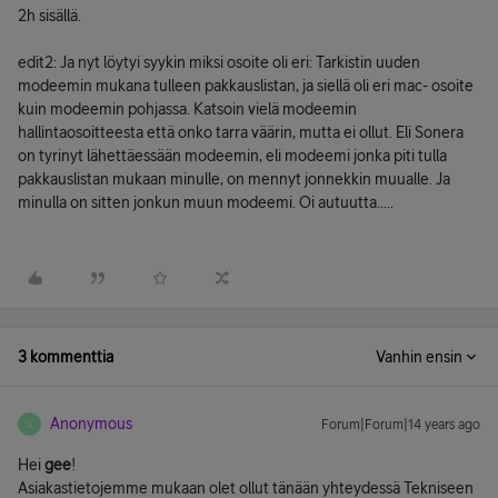
2h sisällä.
edit2: Ja nyt löytyi syykin miksi osoite oli eri: Tarkistin uuden
modeemin mukana tulleen pakkauslistan, ja siellä oli eri mac- osoite
kuin modeemin pohjassa. Katsoin vielä modeemin
hallintaosoitteesta että onko tarra väärin, mutta ei ollut. Eli Sonera
on tyrinyt lähettäessään modeemin, eli modeemi jonka piti tulla
pakkauslistan mukaan minulle, on mennyt jonnekkin muualle. Ja
minulla on sitten jonkun muun modeemi. Oi autuutta.....
3 kommenttia
Vanhin ensin
Anonymous
Forum|Forum|14 years ago
A
Hei
gee
!
Asiakastietojemme mukaan olet ollut tänään yhteydessä Tekniseen