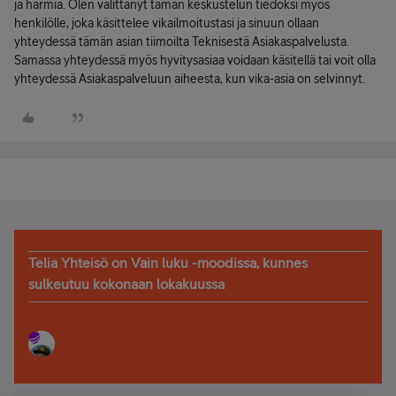
ja harmia. Olen välittänyt tämän keskustelun tiedoksi myös
henkilölle, joka käsittelee vikailmoitustasi ja sinuun ollaan
yhteydessä tämän asian tiimoilta Teknisestä Asiakaspalvelusta.
Samassa yhteydessä myös hyvitysasiaa voidaan käsitellä tai voit olla
yhteydessä Asiakaspalveluun aiheesta, kun vika-asia on selvinnyt.
Telia Yhteisö on Vain luku -moodissa, kunnes
sulkeutuu kokonaan lokakuussa