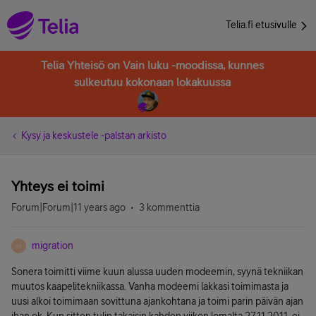
Telia.fi etusivulle
Telia Yhteisö on Vain luku -moodissa, kunnes
sulkeutuu kokonaan lokakuussa
Kysy ja keskustele -palstan arkisto
Yhteys ei toimi
Forum|Forum|11 years ago
3 kommenttia
migration
M
Sonera toimitti viime kuun alussa uuden modeemin, syynä tekniikan
muutos kaapelitekniikassa. Vanha modeemi lakkasi toimimasta ja
uusi alkoi toimimaan sovittuna ajankohtana ja toimi parin päivän ajan