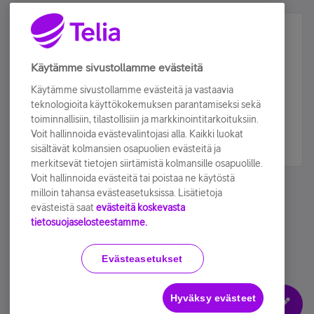
Älä jää paitsi – osallistu ja voita!
Tilaa Telian uutiskirje ja olet mukana arvonnassa.
Käytämme sivustollamme evästeitä
Samalla saat parhaat asiakasedut suoraan
Käytämme sivustollamme evästeitä ja vastaavia
sähköpostiisi.
teknologioita käyttökokemuksen parantamiseksi sekä
toiminnallisiin, tilastollisiin ja markkinointitarkoituksiin.
Voit hallinnoida evästevalintojasi alla. Kaikki luokat
Tilaa nyt
sisältävät kolmansien osapuolien evästeitä ja
merkitsevät tietojen siirtämistä kolmansille osapuolille.
Voit hallinnoida evästeitä tai poistaa ne käytöstä
milloin tahansa evästeasetuksissa. Lisätietoja
evästeistä saat
evästeitä koskevasta
tietosuojaselosteestamme.
Käyttöehdot
Accessibility statement
Evästeasetukset
Hyväksy evästeet
Evästeasetukset