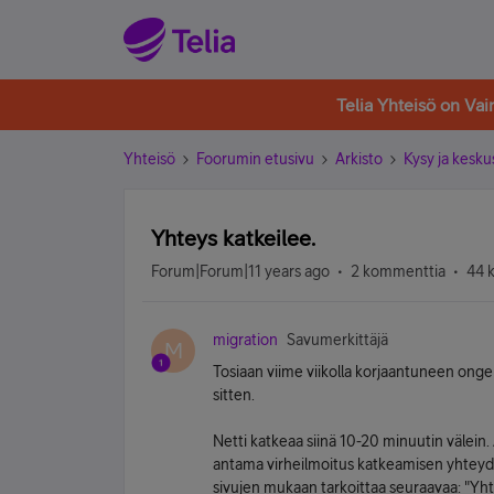
Telia Yhteisö on Va
Yhteisö
Foorumin etusivu
Arkisto
Kysy ja kesku
Yhteys katkeilee.
Forum|Forum|11 years ago
2 kommenttia
44 
migration
Savumerkittäjä
M
Tosiaan viime viikolla korjaantuneen ongelma
sitten.
Netti katkeaa siinä 10-20 minuutin välein.
antama virheilmoitus katkeamisen yhteyd
sivujen mukaan tarkoittaa seuraavaa: "Yht