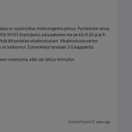
Tässä on syytä tutkia, mistä ongelma johtuu. Pyytäisinkin sinua
6 90101 (mpm/pvm), joka palvelee ma-pe klo 8-20 ja la 9-
dä liittymästäsi vikailmoituksen. Vikailmoitusta varten
ys on katkennut. Esimerkkejä tarvitaan 3-5 kappaletta.
een resetointia, ellet ole tätä jo tehnytkin.
Forum|Forum|12 years ago