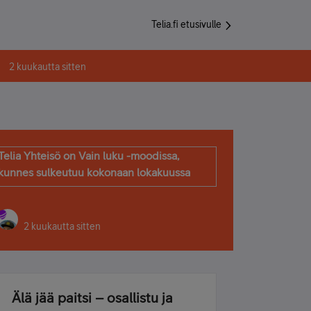
Telia.fi etusivulle
2 kuukautta sitten
Telia Yhteisö on Vain luku -moodissa,
kunnes sulkeutuu kokonaan lokakuussa
2 kuukautta sitten
Älä jää paitsi – osallistu ja