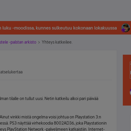
in luku -moodissa, kunnes sulkeutuu kokonaan lokakuussa
stele -palstan arkisto
Yhteys katkeilee.
katselukertaa
n tilalle on tullut uusi. Netin katkeilu alkoi pari päivää
 Ainut vinkki mistä ongelma voisi johtua on Playstation 3:n
essä. PS3 näyttää virhekoodia 8002AD36, joka Playstationin
eys PlayStation Network -palvelimeen katkaistiin. Internet-