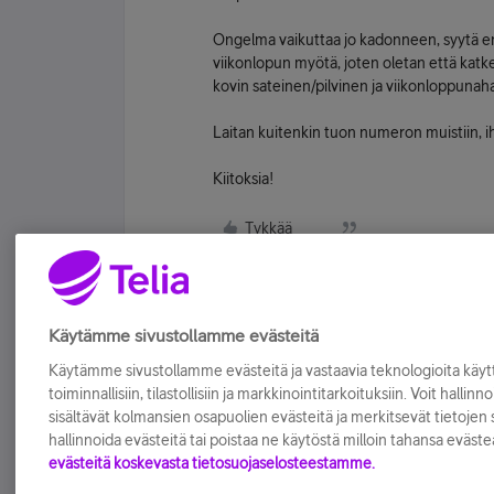
Ongelma vaikuttaa jo kadonneen, syytä en
viikonlopun myötä, joten oletan että katke
kovin sateinen/pilvinen ja viikonloppunaha
Laitan kuitenkin tuon numeron muistiin, 
Kiitoksia!
Tykkää
Käytämme sivustollamme evästeitä
Käytämme sivustollamme evästeitä ja vastaavia teknologioita kä
toiminnallisiin, tilastollisiin ja markkinointitarkoituksiin. Voit hallinn
sisältävät kolmansien osapuolien evästeitä ja merkitsevät tietojen si
hallinnoida evästeitä tai poistaa ne käytöstä milloin tahansa eväste
evästeitä koskevasta tietosuojaselosteestamme.