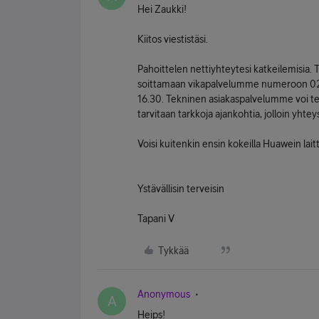
Hei Zaukki!
Kiitos viestistäsi.
Pahoittelen nettiyhteytesi katkeilemisia. 
soittamaan vikapalvelumme numeroon 020
16.30. Tekninen asiakaspalvelumme voi teh
tarvitaan tarkkoja ajankohtia, jolloin yhte
Voisi kuitenkin ensin kokeilla Huawein laitt
Ystävällisin terveisin
Tapani V
Tykkää
Anonymous
A
Heips!