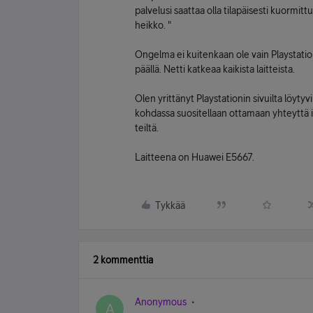
palvelusi saattaa olla tilapäisesti kuormittu
heikko. "
Ongelma ei kuitenkaan ole vain Playstation
päällä. Netti katkeaa kaikista laitteista.
Olen yrittänyt Playstationin sivuilta löytyv
kohdassa suositellaan ottamaan yhteyttä in
teiltä.
Laitteena on Huawei E5667.
Tykkää
2 kommenttia
Anonymous
A