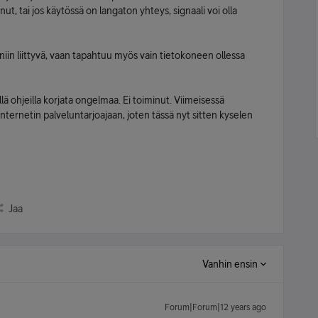
nut, tai jos käytössä on langaton yhteys, signaali voi olla
iin liittyvä, vaan tapahtuu myös vain tietokoneen ollessa
illä ohjeilla korjata ongelmaa. Ei toiminut. Viimeisessä
ternetin palveluntarjoajaan, joten tässä nyt sitten kyselen
Jaa
Vanhin ensin
Forum|Forum|12 years ago