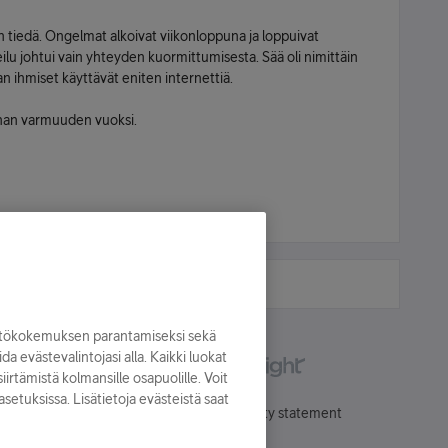
 tiedä. Ongelmat alkoivat viikonloppuna ja loppuivat
ilu johtui vain yhteyden kuormittumisesta. Sää oli nimittäin
n ihmiset käyttävät eniten internettiä.
ihan varmuuden vuoksi.
yttökokemuksen parantamiseksi sekä
oida evästevalintojasi alla. Kaikki luokat
irtämistä kolmansille osapuolille. Voit
asetuksissa. Lisätietoja evästeistä saat
Käyttöehdot
Accessibility statement