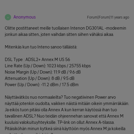
Anonymous
Forum|Forum|11 years ago
A
Olitte postittaneet meille tuollaisen Intenon DG301AL -modeemin
jonkun aikaa sitten, joten vaihdan sitten siihen vähäksi aikaa.
Mitenkäs kun tuo Inteno sanoo tälläistä:
DSL Type : ADSL2+ Annex M US 56
Line Rate (Up / Down): 1023 kbps / 25755 kbps
Noise Margin (Up / Down): 11.9 dB / 9.6 dB
Attenuation (Up / Down): 8 dB / 9.5 dB
Power (Up / Down): -11.2 dBm / 17.5 dBm
Näyttävätkös nuo normaaleilta? Tuo negatiivinen Power arvo
näyttää jotenkin oudolta, vaikken näistä mitään oikein ymmärräkään.
Ja eikös tuon pitäisi olla Annex A kun kerran käytössä ihan tuo
tavallinen ADSL? Nuo teidän ohjeennehan sanovat että Annex M
kuuluisi valokuituyhteyksille. TP-link on ollut Annex A-tilassa.
Pitäisiköhän minun kytkeä siinä käyttöön myös Annex M ja kokeilla