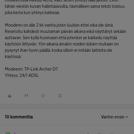
modeemissa vilkkuu ADSL valo, sitten yhteys taas jatkuu. Liitin
tähän viestiin kuvan hallintasivuilta, täsmälleen sama teksti toistuu
joka kerta kun yhteys katkeaa.
Moodemi on alle 2 kk vanha joten luulisin ettei vika ole siinä.
Resetoitu kahdesti muutaman päivän aikana eikä näyttänyt sekään
auttavan. Sen kyllä huomasin että jotenkin se katkeilu näyttää
käyttöön liittyvän. Yön aikana ainakin noiden lokien mukaan on
pysynyt ihan hyvin päällä, koska silloin ei mitään laitteita ole
käytössä.
Modeemi: TP-Link Archer D7
Yhteys: 24/1 ADSL
10 kommenttia
Vanhin ensin