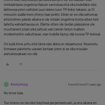
minkäänlaisia ongelmia.Halusin varmistaa että vika todellakin olisi
laitteessa joten vaihdoin juuri äsken tuon TP-linkin takaisin, ja 10
minuutin sisällä meni yhteys taas poikki. Eihän se voi olla sattumaa
että kolmen päivän aikana ei ole mitään ongelmia mutta sitten heti
laitetta vaihdettaessa on. Ellette sitten ole teidän päässänne ole
muuttaneet jotain joka sattuisi vain tämän tietyn mallisiin
modeemeihin vaikuttavan, vian todella täytyy olla tuossa TP-linkissä.
On kyllä ihme juttu että tämä näin äkkia on vikaantunut. Resetoitu
firmware päivitetty useaan kertaan joten ei se vika missään
asetuksissakaan voi olla.
Anonymous
Forum|Forum|11 years ago
A
No terve taas.
Tuo Inteno on siis ollut käytössä perjantaista asti, ja sinä aikana en