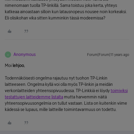
nimenomaan tuolla TP-linkillä. Sama toistuu joka kerta, yhteys
katkeaa ainoastaan silloin kun latausnopeus nousee noin korkeaksi.
Eli olisikohan vika sitten kumminkin tässä modeemissa?
Anonymous
Forum|Forum|11 years ago
A
Moi
lehjoo
,
Todennäköisesti ongelma rajautuu nyt tuohon TP-Linkin
laitteeseen. Ongelma kyllä voi olla myös TP-linkin ja meidän
verkonlaitteiden yhteensopivuudessa. TP-Linkkiä ei löydy
toimiviksi
testattujen laitteidemme listalta
mutta harvemmin näitä
yhteensopivuusongelmia on tullut vastaan. Lista on kuitenkin viime
kädessä se lupaus, mille laitteille toimintavarmuus on todettu.