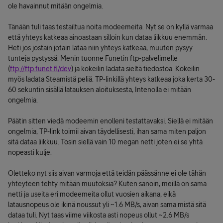
ole havainnut mitään ongelmia.
Tänään tuli taas testailtua noita modeemeita. Nyt se on kyllä varmaa
että yhteys katkeaa ainoastaan silloin kun dataa liikkuu enemmän.
Heti jos jostain jotain lataa niin yhteys katkeaa, muuten pysyy
tunteja pystyssä. Menin tuonne Funetin ftp-palvelimelle
(
ftp://ftp.funet.fi/dev
) ja kokeilin ladata sieltä tiedostoa. Kokeilin
myös ladata Steamistä peliä. TP-linkillä yhteys katkeaa joka kerta 30-
60 sekuntin sisällä latauksen aloituksesta, Intenolla ei mitään
ongelmia.
Päätin sitten viedä modeemin enolleni testattavaksi. Siellä ei mitään
ongelmia, TP-link toimii aivan täydellisesti, ihan sama miten paljon
sitä dataa liikkuu. Tosin siellä vain 10 megan netti joten ei se yhtä
nopeasti kulje.
Oletteko nyt siis aivan varmoja että teidän päässänne ei ole tähän
yhteyteen tehty mitään muutoksia? Kuten sanoin, meillä on sama
netti ja useita eri modeemeita ollut vuosien aikana, eikä
latausnopeus ole ikinä noussut yli ~1.6 MB/s, aivan sama mistä sitä
dataa tuli. Nyt taas viime viikosta asti nopeus ollut ~2.6 MB/s