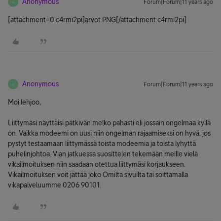
Anonymous
Forum|Forum|11 years ago
A
[attachment=0:c4rmi2pi]
arvot.PNG
[/attachment:c4rmi2pi]
Anonymous
Forum|Forum|11 years ago
A
Moi lehjoo,
Liittymäsi näyttäisi pätkivän melko pahasti eli jossain ongelmaa kyllä
on. Vaikka modeemi on uusi niin ongelman rajaamiseksi on hyvä, jos
pystyt testaamaan liittymässä toista modeemia ja toista lyhyttä
puhelinjohtoa. Vian jatkuessa suosittelen tekemään meille vielä
vikailmoituksen niin saadaan otettua liittymäsi korjaukseen.
Vikailmoituksen voit jättää joko Omilta sivuilta tai soittamalla
vikapalveluumme 0206 90101.