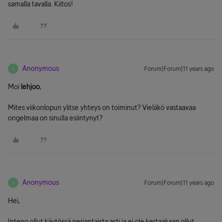
samalla tavalla. Kiitos!
Anonymous
Forum|Forum|11 years ago
A
Moi
lehjoo
,
Mites viikonlopun ylitse yhteys on toiminut? Vieläkö vastaavaa
ongelmaa on sinulla esiintynyt?
Anonymous
Forum|Forum|11 years ago
A
Hei,
Inteno ollut käytössä perjantaista asti ja ei ole kertaakaan ollut