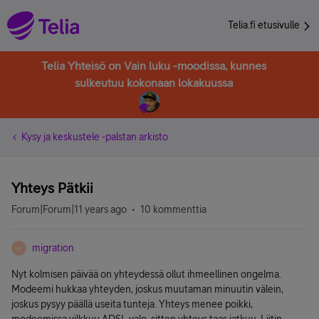
Telia.fi etusivulle
Telia Yhteisö on Vain luku -moodissa, kunnes
sulkeutuu kokonaan lokakuussa
Kysy ja keskustele -palstan arkisto
Yhteys Pätkii
Forum|Forum|11 years ago
10 kommenttia
migration
M
Nyt kolmisen päivää on yhteydessä ollut ihmeellinen ongelma.
Modeemi hukkaa yhteyden, joskus muutaman minuutin välein,
joskus pysyy päällä useita tunteja. Yhteys menee poikki,