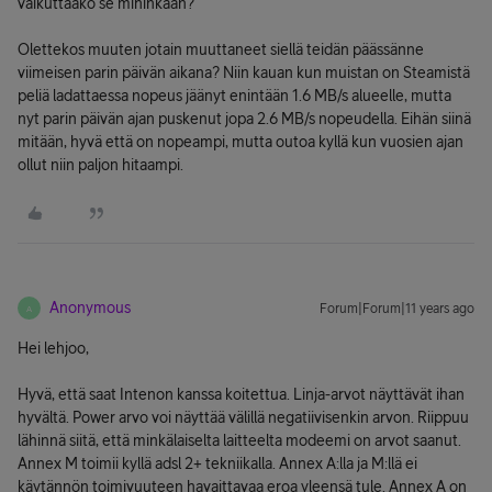
vaikuttaako se mihinkään?
Olettekos muuten jotain muuttaneet siellä teidän päässänne
viimeisen parin päivän aikana? Niin kauan kun muistan on Steamistä
peliä ladattaessa nopeus jäänyt enintään 1.6 MB/s alueelle, mutta
nyt parin päivän ajan puskenut jopa 2.6 MB/s nopeudella. Eihän siinä
mitään, hyvä että on nopeampi, mutta outoa kyllä kun vuosien ajan
ollut niin paljon hitaampi.
Anonymous
Forum|Forum|11 years ago
A
Hei lehjoo,
Hyvä, että saat Intenon kanssa koitettua. Linja-arvot näyttävät ihan
hyvältä. Power arvo voi näyttää välillä negatiivisenkin arvon. Riippuu
lähinnä siitä, että minkälaiselta laitteelta modeemi on arvot saanut.
Annex M toimii kyllä adsl 2+ tekniikalla. Annex A:lla ja M:llä ei
käytännön toimivuuteen havaittavaa eroa yleensä tule. Annex A on