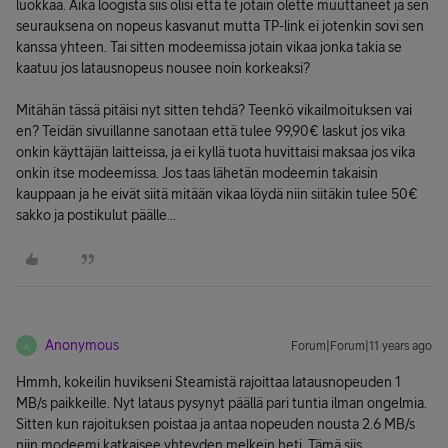
luokkaa. Aika loogista siis olisi että te jotain olette muuttaneet ja sen
seurauksena on nopeus kasvanut mutta TP-link ei jotenkin sovi sen
kanssa yhteen. Tai sitten modeemissa jotain vikaa jonka takia se
kaatuu jos latausnopeus nousee noin korkeaksi?
Mitähän tässä pitäisi nyt sitten tehdä? Teenkö vikailmoituksen vai
en? Teidän sivuillanne sanotaan että tulee 99,90€ laskut jos vika
onkin käyttäjän laitteissa, ja ei kyllä tuota huvittaisi maksaa jos vika
onkin itse modeemissa. Jos taas lähetän modeemin takaisin
kauppaan ja he eivät siitä mitään vikaa löydä niin siitäkin tulee 50€
sakko ja postikulut päälle...
Anonymous
Forum|Forum|11 years ago
A
Hmmh, kokeilin huvikseni Steamistä rajoittaa latausnopeuden 1
MB/s paikkeille. Nyt lataus pysynyt päällä pari tuntia ilman ongelmia.
Sitten kun rajoituksen poistaa ja antaa nopeuden nousta 2.6 MB/s
niin modeemi katkaisee yhteyden melkein heti. Tämä siis