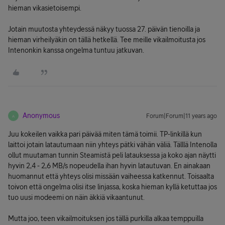
hieman vikasietoisempi.
Jotain muutosta yhteydessä näkyy tuossa 27. päivän tienoilla ja
hieman virheilyäkin on tällä hetkellä. Tee meille vikailmoitusta jos
Intenonkin kanssa ongelma tuntuu jatkuvan.
Anonymous
Forum|Forum|11 years ago
A
Juu kokeilen vaikka pari päivää miten tämä toimii. TP-linkillä kun
laittoi jotain latautumaan niin yhteys pätki vähän väliä. Tälllä Intenolla
ollut muutaman tunnin Steamistä peli latauksessa ja koko ajan näytti
hyvin 2,4 - 2,6 MB/s nopeudella ihan hyvin latautuvan. En ainakaan
huomannut että yhteys olisi missään vaiheessa katkennut. Toisaalta
toivon että ongelma olisi itse linjassa, koska hieman kyllä ketuttaa jos
tuo uusi modeemi on näin äkkiä vikaantunut.
Mutta joo, teen vikailmoituksen jos tällä purkilla alkaa temppuilla