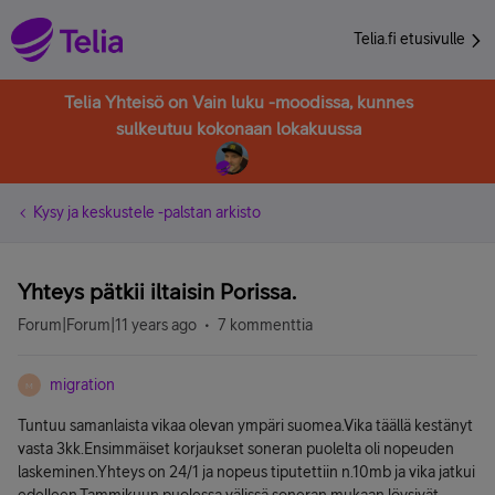
Telia.fi etusivulle
Telia Yhteisö on Vain luku -moodissa, kunnes
sulkeutuu kokonaan lokakuussa
Kysy ja keskustele -palstan arkisto
Yhteys pätkii iltaisin Porissa.
Forum|Forum|11 years ago
7 kommenttia
migration
M
Tuntuu samanlaista vikaa olevan ympäri suomea.Vika täällä kestänyt
vasta 3kk.Ensimmäiset korjaukset soneran puolelta oli nopeuden
laskeminen.Yhteys on 24/1 ja nopeus tiputettiin n.10mb ja vika jatkui