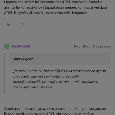
riippuvainen siitä miltä operaattorilta ADSL-yhteys on. Samoille
asentajille korjaustyö joka tapauksessa menee, kun kupariverkkoa
ADSL-liittymän vikailmoituksen perusteella korjataan.
Anonymous
Forum|Forum|15 years ago
A
Tapio kirjoitti:
[quote="Lehtis79":1zv6zhf5]Olis kiva tietää mitähän nyt on
meneillään kun nyt pari tuntia yhteys pätkii
kokoajan.Minkäänlaista infoa ei tule et onko korjauksia
meneillään vai missä vika?
Asentajan mukaan linjassa ei ole aikaisemmin tehtyjen korjausten
jälkeen enää korjattavaa ja ADSL-yhteys on nyt se mitä se