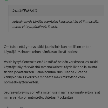
Lehtis79 kirjoitti:
Juttelin myös tänään asentajan kanssa ja hän oli ihmeissään
miten yhteys pätkii vain iltaisin.
Omituista että yhteys pätkii juuri silloin kun netillä on eniten
käyttäjiä. Mahtavatkohan nämä asiat liittyä toisiinsa.
Voisin kysyä Soneralta että kestääkö heidän verkkonsa jos kaikki
käyttäjät käyttäisivät sitä samanaikaisesti täydellä teholla, mutta
tiedän jo vastauksen. Sama homma kuin uutena vuotena
kännyköissä. Ei verkkoja mitoiteta maksimikäyttöä vaan
normaalikäyttöä varten.
Seuraava kysymys on että miten usein nämä normaalikäytön rajat
mihin verkko on mitoitettu, ylitetään? Joka ilta?