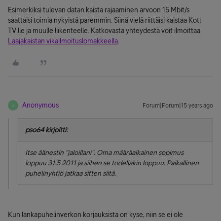
Esimerkiksi tulevan datan kaista rajaaminen arvoon 15 Mbit/s
saattaisi toimia nykyistä paremmin. Siinä vielä riittäisi kaistaa Koti
TV:lle ja muulle liikenteelle. Katkovasta yhteydestä voit ilmoittaa
Laajakaistan vikailmoituslomakkeella
.
Anonymous
Forum|Forum|15 years ago
A
pso64 kirjoitti:
Itse äänestin "jaloillani". Oma määräaikainen sopimus
loppuu 31.5.2011 ja siihen se todellakin loppuu. Paikallinen
puhelinyhtiö jatkaa sitten siitä.
Kun lankapuhelinverkon korjauksista on kyse, niin se ei ole