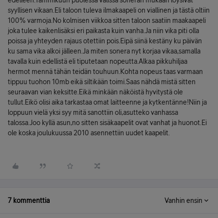
edelleen.Tammikuun puolessa välissä soneran mukaan löysivät
syyllisen vikaan.Eli taloon tuleva ilmakaapeli on viallinen ja tästä oltiin
100% varmoja.No kolmisen viikkoa sitten taloon saatiin maakaapeli
joka tulee kaikenlisäksi eri paikasta kuin vanha.Ja niin vika piti olla
poissa ja yhteyden rajaus otettiin pois.Eipä siinä kestäny ku päivän
ku sama vika alkoi jälleen.Ja miten sonera nyt korjaa vikaa,samalla
tavalla kuin edellistä eli tiputetaan nopeutta.Alkaa pikkuhiljaa
hermot mennä tähän teidän touhuun.Kohta nopeus taas varmaan
tippuu tuohon 10mb eikä siltikään toimi.Saas nähdä mistä sitten
seuraavan vian keksitte.Eikä minkään näköistä hyvitystä ole
tullut.Eikö olisi aika tarkastaa omat laitteenne ja kytkentänne!Niin ja
loppuun vielä yksi syy mitä sanottiin oli,asutteko vanhassa
talossa.Joo kyllä asun,no sitten sisäkaapelit ovat vanhat ja huonot.Ei
ole koska joulukuussa 2010 asennettiin uudet kaapelit.
7 kommenttia
Vanhin ensin