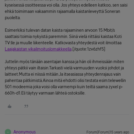
kyseisessä osoitteessa voi olla. Jos yhteys edelleen katkoo, sen saisi
ehkä toimimaan vakaammin rajaamalla kaistanleveyttä Soneran
puolelta.
Esimerkiksi tulevan datan kaista rajaaminen arvoon 15 Mbit/s
saattaisi toimia nykyistä paremmin. Siinä vielä riittäisi kaistaa Koti
TV:lle ja muulle liikenteelle. Katkovasta yhteydestä voit ilmoittaa
Laajakaistan vikailmoituslomakkeella
.[/quote:1zv6zhf5]
Juttelin myös tänään asentajan kanssa ja hän oli ihmeissään miten
yhteys pätkii vain iltaisin.Tarkasti vielä varmuuden vuoksi johdot ja
laitteet.Mutta ei niissä mitään.Ja itseasiassa yhteydenrajaus vain
pahentaa pätkimistä.Ainoa mitä ehdotti olisi testata esim.telewellin
501 modeemia joka voisi olla varmempi kuin teiltä saama zyxel p-
660h-d1.Eli täytyy varmaan lähteä ostoksille.
Anonymous
Forum|Forum|15 years ago
A