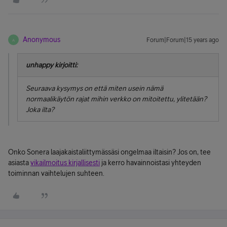
Anonymous
Forum|Forum|15 years ago
A
unhappy kirjoitti:
Seuraava kysymys on että miten usein nämä
normaalikäytön rajat mihin verkko on mitoitettu, ylitetään?
Joka ilta?
Onko Sonera laajakaistaliittymässäsi ongelmaa iltaisin? Jos on, tee
asiasta
vikailmoitus kirjallisesti
ja kerro havainnoistasi yhteyden
toiminnan vaihtelujen suhteen.