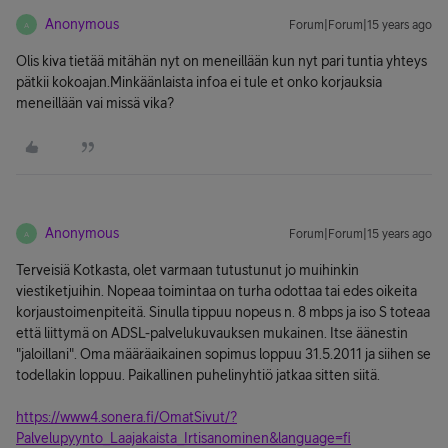
Anonymous
Forum|Forum|15 years ago
A
Olis kiva tietää mitähän nyt on meneillään kun nyt pari tuntia yhteys
pätkii kokoajan.Minkäänlaista infoa ei tule et onko korjauksia
meneillään vai missä vika?
Anonymous
Forum|Forum|15 years ago
A
Terveisiä Kotkasta, olet varmaan tutustunut jo muihinkin
viestiketjuihin. Nopeaa toimintaa on turha odottaa tai edes oikeita
korjaustoimenpiteitä. Sinulla tippuu nopeus n. 8 mbps ja iso S toteaa
että liittymä on ADSL-palvelukuvauksen mukainen. Itse äänestin
"jaloillani". Oma määräaikainen sopimus loppuu 31.5.2011 ja siihen se
todellakin loppuu. Paikallinen puhelinyhtiö jatkaa sitten siitä.
https://www4.sonera.fi/OmatSivut/?
Palvelupyynto_Laajakaista_Irtisanominen&language=fi