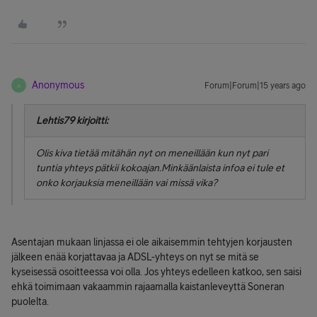
Anonymous
Forum|Forum|15 years ago
A
Lehtis79 kirjoitti:
Olis kiva tietää mitähän nyt on meneillään kun nyt pari
tuntia yhteys pätkii kokoajan.Minkäänlaista infoa ei tule et
onko korjauksia meneillään vai missä vika?
Asentajan mukaan linjassa ei ole aikaisemmin tehtyjen korjausten
jälkeen enää korjattavaa ja ADSL-yhteys on nyt se mitä se
kyseisessä osoitteessa voi olla. Jos yhteys edelleen katkoo, sen saisi
ehkä toimimaan vakaammin rajaamalla kaistanleveyttä Soneran
puolelta.