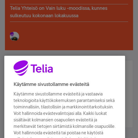
Telia Yhteisö on Vain luku -moodissa, kunnes
sulkeutuu kokonaan lokakuussa
Älä jää paitsi – osallistu ja voita!
Tilaa Telian uutiskirje ja olet mukana arvonnassa.
Käytämme sivustollamme evästeitä
Samalla saat parhaat asiakasedut suoraan
Käytämme sivustollamme evästeitä ja vastaavia
sähköpostiisi.
teknologioita käyttökokemuksen parantamiseksi sekä
toiminnallisiin, tilastollisiin ja markkinointitarkoituksiin.
Voit hallinnoida evästevalintojasi alla. Kaikki luokat
Tilaa nyt
sisältävät kolmansien osapuolien evästeitä ja
merkitsevät tietojen siirtämistä kolmansille osapuolille.
Voit hallinnoida evästeitä tai poistaa ne käytöstä