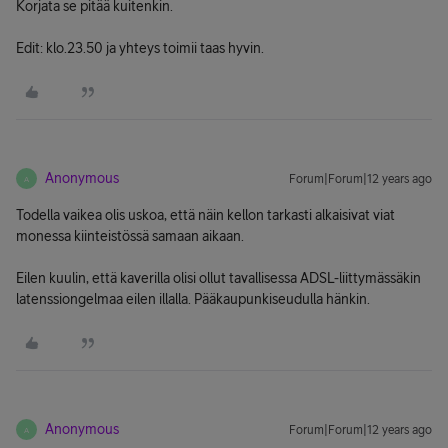
Korjata se pitää kuitenkin.
Edit: klo.23.50 ja yhteys toimii taas hyvin.
Anonymous
Forum|Forum|12 years ago
A
Todella vaikea olis uskoa, että näin kellon tarkasti alkaisivat viat
monessa kiinteistössä samaan aikaan.
Eilen kuulin, että kaverilla olisi ollut tavallisessa ADSL-liittymässäkin
latenssiongelmaa eilen illalla. Pääkaupunkiseudulla hänkin.
Anonymous
Forum|Forum|12 years ago
A