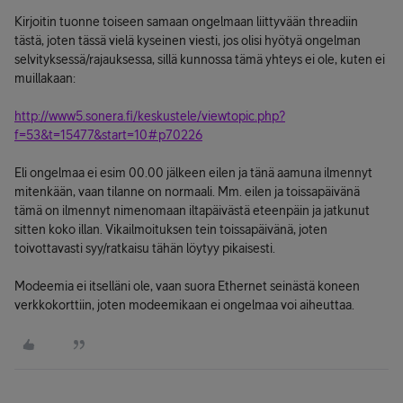
Kirjoitin tuonne toiseen samaan ongelmaan liittyvään threadiin
tästä, joten tässä vielä kyseinen viesti, jos olisi hyötyä ongelman
selvityksessä/rajauksessa, sillä kunnossa tämä yhteys ei ole, kuten ei
muillakaan:
http://www5.sonera.fi/keskustele/viewtopic.php?
f=53&t=15477&start=10#p70226
Eli ongelmaa ei esim 00.00 jälkeen eilen ja tänä aamuna ilmennyt
mitenkään, vaan tilanne on normaali. Mm. eilen ja toissapäivänä
tämä on ilmennyt nimenomaan iltapäivästä eteenpäin ja jatkunut
sitten koko illan. Vikailmoituksen tein toissapäivänä, joten
toivottavasti syy/ratkaisu tähän löytyy pikaisesti.
Modeemia ei itselläni ole, vaan suora Ethernet seinästä koneen
verkkokorttiin, joten modeemikaan ei ongelmaa voi aiheuttaa.