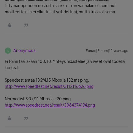
liittymänopeuden nostosta saakka... kun vanhakin oli toiminut
moitteetta niin ei ollut tullut vaihdettua), mutta tulos oli sama.
Anonymous
Forum|Forum|12 years ago
A
Ei toimi täälläkään 100/10. Yhteys hidastelee ja viiveet ovat todella
korkeat.
Speedtest antaa 13,9/4,15 Mbps ja 132 ms ping.
http://www.speedtest.net/result/3112116626.png
Normaalisti 90+/11 Mbps ja ~20 ping.
http://www.speedtest.net/result/3084374194.png