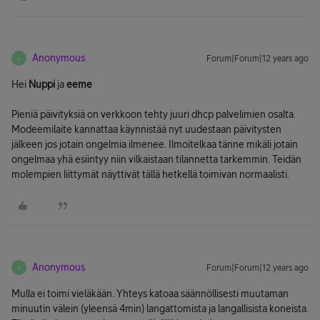
Anonymous
Forum|Forum|12 years ago
A
Hei
Nuppi
ja
eeme
Pieniä päivityksiä on verkkoon tehty juuri dhcp palvelimien osalta.
Modeemilaite kannattaa käynnistää nyt uudestaan päivitysten
jälkeen jos jotain ongelmia ilmenee. Ilmoitelkaa tänne mikäli jotain
ongelmaa yhä esiintyy niin vilkaistaan tilannetta tarkemmin. Teidän
molempien liittymät näyttivät tällä hetkellä toimivan normaalisti.
Anonymous
Forum|Forum|12 years ago
A
Mulla ei toimi vieläkään. Yhteys katoaa säännöllisesti muutaman
minuutin välein (yleensä 4min) langattomista ja langallisista koneista.