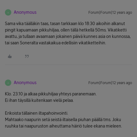
Anonymous
Forum|Forum|12 years ago
A
Sama vika täälläkin taas, tasan tarkkaan klo 18:30 aikoihin alkanut
pingit kapuamaan pikkuhiljaa, ollen tällä hetkellä 50ms. Vikatiketti
avattu, ja tullaan avaamaan jokainen päivä kunnes asia on kunnossa,
tai saan Soneralta vastakaikua edellisiin vikatiketteihin.
Anonymous
Forum|Forum|12 years ago
A
Klo. 23.10 ja alkaa pikkuhiljaa yhteys paranemaan.
Ei ihan täysillä kuitenkaan vielä pelaa.
Erikoista tällainen iltapahoinvointi.
Mahtaako naapurin setä seistä iltaisella piuhan päällä tms. Joku
ruuhka tai naapuruston aiheuttama häiriö tulee ekana mieleen.