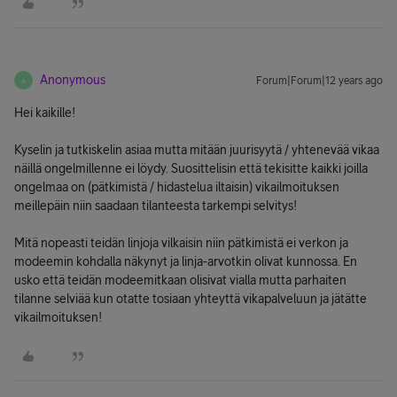
Anonymous
Forum|Forum|12 years ago
A
Hei kaikille!
Kyselin ja tutkiskelin asiaa mutta mitään juurisyytä / yhtenevää vikaa
näillä ongelmillenne ei löydy. Suosittelisin että tekisitte kaikki joilla
ongelmaa on (pätkimistä / hidastelua iltaisin) vikailmoituksen
meillepäin niin saadaan tilanteesta tarkempi selvitys!
Mitä nopeasti teidän linjoja vilkaisin niin pätkimistä ei verkon ja
modeemin kohdalla näkynyt ja linja-arvotkin olivat kunnossa. En
usko että teidän modeemitkaan olisivat vialla mutta parhaiten
tilanne selviää kun otatte tosiaan yhteyttä vikapalveluun ja jätätte
vikailmoituksen!