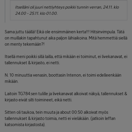
Itselläni oli juuri nettiyhteys poikki tunnin verran, 24.11. klo
24.00 - 25.11. klo 01.00.
Sama juttu täällä! Eikä ole ensimmäinen kerta!!! Hitsinvimpula. Tätä
on muillakin tapahtunut aika paljon lähiaikoina. Mitä hemmettiä siellä
on menty tekemään?!
Itsellä meni poikki sillä lailla, että mikään ei toiminut, ei livekanavat, ei
tallennukset & kirjasto, ei netti.
N. 10 minuuttia venasin, boottasin Intenon, ei toimi edelleenkään
mikään.
Laitoin TG784:sen tulille ja livekanavat alkoivat näkyä, tallennukset &
kirjasto eivät silti toimineet, eikä netti.
Sitten oli taukoa, tein muuta ja about 00:50 alkoivat myös
tallennukset & kirjasto toimia, netti ei vieläkään. (jatkoin leffan
katsomista kirjastosta).