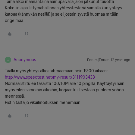
Tämä alkoi maanantaina aamupäivällä ja on jatkunut tauotta.
Kokeilin ajaa liittymähallinnan yhteystesteriä samalla kun yhteys
katoaa (kännykän netillä) ja se ei jostain syystä huomaa mitään
ongelmaa.
Anonymous
Forum|Forum|12 years ago
A
Täällä myös yhteys alkoi tahmaamaan noin 19:00 aikaan:
http://www.speedtest.net/my-result/3111903433
Normaalisti tulee tasaista 100/10M alle 10 pingillä. Käyttäytyi näin
myös eilen samoihin aikoihin, korjaantui itsestään puoleen yöhön
mennessä.
Pistin tästä jo vikailmoituksen menemään.