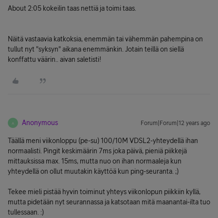
About 2:05 kokeilin taas nettiä ja toimi taas.
Näitä vastaavia katkoksia, enemmän tai vähemmän pahempina on
tullut nyt "syksyn" aikana enemmänkin. Jotain teillä on siellä
konffattu väärin.. aivan saletisti!
Anonymous
Forum|Forum|12 years ago
A
Täällä meni viikonloppu (pe-su) 100/10M VDSL2-yhteydellä ihan
normaalisti. Pingit keskimäärin 7ms joka päivä, pieniä piikkejä
mittauksissa max. 15ms, mutta nuo on ihan normaaleja kun
yhteydellä on ollut muutakin käyttöä kun ping-seuranta. ;)
Tekee mieli pistää hyvin toiminut yhteys viikonlopun piikkiin kyllä,
mutta pidetään nyt seurannassa ja katsotaan mitä maanantai-ilta tuo
tullessaan. :)