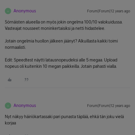
Anonymous
Forum|Forum|12 years ago
A
Sörnäisten alueella on myös jokin ongelma 100/10 valokuidussa.
Vasteajat nousseet moninkertaisiksi ja netti hidastelee.
Jotain ongelmia huollon jälkeen jäänyt? Alkuillasta kaikki toimi
normaalisti.
Edit: Speedtest näytti latausnopeudeksi alle 5 megaa. Upload
nopeus oli kuitenkin 10 megan paikkeilla. Jotain pahasti vialla.
Anonymous
Forum|Forum|12 years ago
A
Nyt näkyy häiriökartassaki pari punasta täplää, ehkä tän joku vielä
korjaa