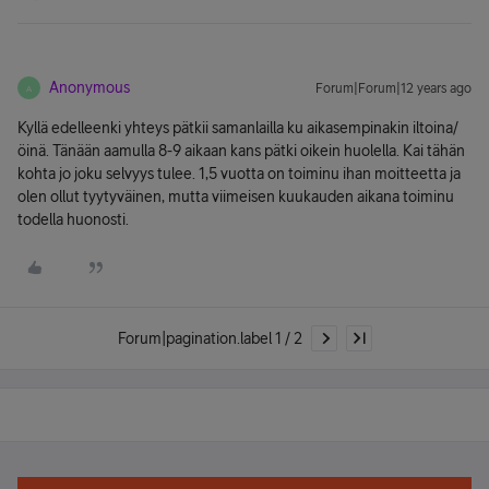
Anonymous
Forum|Forum|12 years ago
A
Kyllä edelleenki yhteys pätkii samanlailla ku aikasempinakin iltoina/
öinä. Tänään aamulla 8-9 aikaan kans pätki oikein huolella. Kai tähän
kohta jo joku selvyys tulee. 1,5 vuotta on toiminu ihan moitteetta ja
olen ollut tyytyväinen, mutta viimeisen kuukauden aikana toiminu
todella huonosti.
Forum|pagination.label 1 / 2