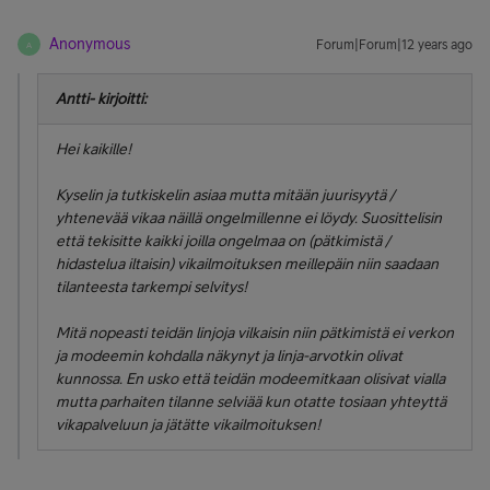
Anonymous
Forum|Forum|12 years ago
A
Antti- kirjoitti:
Hei kaikille!
Kyselin ja tutkiskelin asiaa mutta mitään juurisyytä /
yhtenevää vikaa näillä ongelmillenne ei löydy. Suosittelisin
että tekisitte kaikki joilla ongelmaa on (pätkimistä /
hidastelua iltaisin) vikailmoituksen meillepäin niin saadaan
tilanteesta tarkempi selvitys!
Mitä nopeasti teidän linjoja vilkaisin niin pätkimistä ei verkon
ja modeemin kohdalla näkynyt ja linja-arvotkin olivat
kunnossa. En usko että teidän modeemitkaan olisivat vialla
mutta parhaiten tilanne selviää kun otatte tosiaan yhteyttä
vikapalveluun ja jätätte vikailmoituksen!