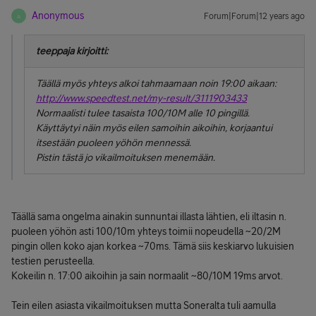
Anonymous
Forum|Forum|12 years ago
A
teeppaja kirjoitti:
Täällä myös yhteys alkoi tahmaamaan noin 19:00 aikaan:
http://www.speedtest.net/my-result/3111903433
Normaalisti tulee tasaista 100/10M alle 10 pingillä.
Käyttäytyi näin myös eilen samoihin aikoihin, korjaantui
itsestään puoleen yöhön mennessä.
Pistin tästä jo vikailmoituksen menemään.
Täällä sama ongelma ainakin sunnuntai illasta lähtien, eli iltasin n.
puoleen yöhön asti 100/10m yhteys toimii nopeudella ~20/2M
pingin ollen koko ajan korkea ~70ms. Tämä siis keskiarvo lukuisien
testien perusteella.
Kokeilin n. 17:00 aikoihin ja sain normaalit ~80/10M 19ms arvot.
Tein eilen asiasta vikailmoituksen mutta Soneralta tuli aamulla