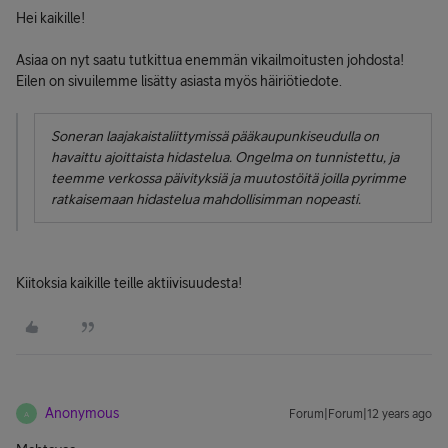
Hei kaikille!
Asiaa on nyt saatu tutkittua enemmän vikailmoitusten johdosta!
Eilen on sivuilemme lisätty asiasta myös häiriötiedote.
Soneran laajakaistaliittymissä pääkaupunkiseudulla on
havaittu ajoittaista hidastelua. Ongelma on tunnistettu, ja
teemme verkossa päivityksiä ja muutostöitä joilla pyrimme
ratkaisemaan hidastelua mahdollisimman nopeasti.
Kiitoksia kaikille teille aktiivisuudesta!
Anonymous
Forum|Forum|12 years ago
A