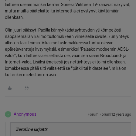
laitteen useammankin kerran. Sonera Viihteen TV-kanavat näkyivät,
mutta muilta päätelaitteilta internettiä ei pystynyt käyttämään
ollenkaan.
Olin juuri päässyt iPadilla kännykkädatayhteyden yli kömpelösti
näppäilemällä vikailmoituslomakkeen viimeiselle sivulle, kun yhteys
alkoikin taas toimia. Vikailmoituslomakkeessa tuntui olevan
epärelevantteja kysymyksiä, esimerkiksi "Palaako modeemin ADSL-
valo?", kun laitteessa ei sellaista ole, vaan sen sijaan Broadband- ja
Internet-valot. Lisäksi ilmeisesti jos nettiyhteys ei toimi ollenkaan,
lomakkeessa pitää silti valita että se "pätkii tai hidastelee", mikä on
kuitenkin mielestäni eri asia.
Anonymous
Forum|Forum|12 years ago
A
ZeroOne kirjoitti: