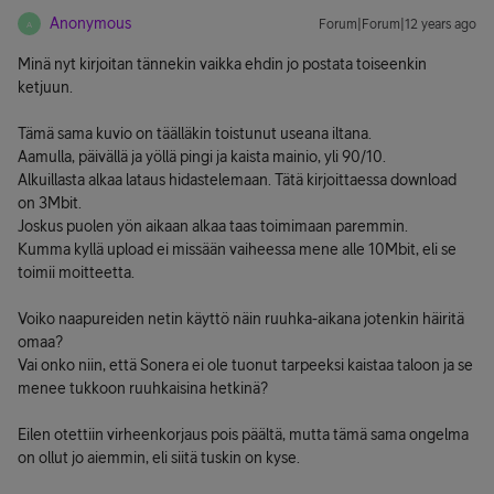
Anonymous
Forum|Forum|12 years ago
A
Minä nyt kirjoitan tännekin vaikka ehdin jo postata toiseenkin
ketjuun.
Tämä sama kuvio on täälläkin toistunut useana iltana.
Aamulla, päivällä ja yöllä pingi ja kaista mainio, yli 90/10.
Alkuillasta alkaa lataus hidastelemaan. Tätä kirjoittaessa download
on 3Mbit.
Joskus puolen yön aikaan alkaa taas toimimaan paremmin.
Kumma kyllä upload ei missään vaiheessa mene alle 10Mbit, eli se
toimii moitteetta.
Voiko naapureiden netin käyttö näin ruuhka-aikana jotenkin häiritä
omaa?
Vai onko niin, että Sonera ei ole tuonut tarpeeksi kaistaa taloon ja se
menee tukkoon ruuhkaisina hetkinä?
Eilen otettiin virheenkorjaus pois päältä, mutta tämä sama ongelma
on ollut jo aiemmin, eli siitä tuskin on kyse.