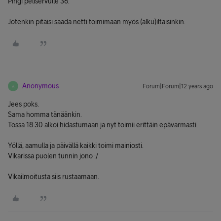
Pingi peliservulle 36.
Jotenkin pitäisi saada netti toimimaan myös (alku)iltaisinkin.
Anonymous
Forum|Forum|12 years ago
A
Jees poks.
Sama homma tänäänkin.
Tossa 18.30 alkoi hidastumaan ja nyt toimii erittäin epävarmasti.
Yöllä, aamulla ja päivällä kaikki toimi mainiosti.
Vikarissa puolen tunnin jono :/
Vikailmoitusta siis rustaamaan.