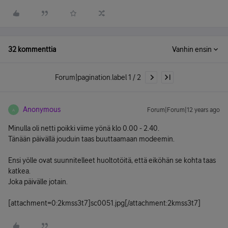
32 kommenttia
Vanhin ensin
Forum|pagination.label 1 / 2
Anonymous
Forum|Forum|12 years ago
A
Minulla oli netti poikki viime yönä klo 0.00 - 2.40.
Tänään päivällä jouduin taas buuttaamaan modeemin.
Ensi yölle ovat suunnitelleet huoltotöitä, että eiköhän se kohta taas
katkea.
Joka päivälle jotain.
[attachment=0:2kmss3t7]
sc0051.jpg
[/attachment:2kmss3t7]