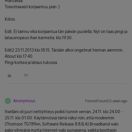
Mahtavaa.
Toivottavasti korjaantuu pian :)
Kiitos.
Edit. Ei tainnu vika korjaantua tän päivän puolella. Nyt on taas pingi ja
latausnopeus ihan karmeita. klo.19.30.
Edit2 23.11.2013 klo.18.15. Tänään alkoi ongelmat hieman aiemmin.
About klo.17.40.
Pingi korkea ja lataus tukossa.
Anonymous
Forum|Forum|12 years ago
A
Itselläni oli juuri nettiyhteys poikki tunnin verran, 24.11. klo 24.00 -
25.11. klo 01.00. Käytännössä tämä näkyi niin, että modeemin
(Thomson TG789vn, Software Release 8.8.B.A) Broadband-valo
paloi vihreänä mutta Internet-valo punaisena, vaikka boottasin