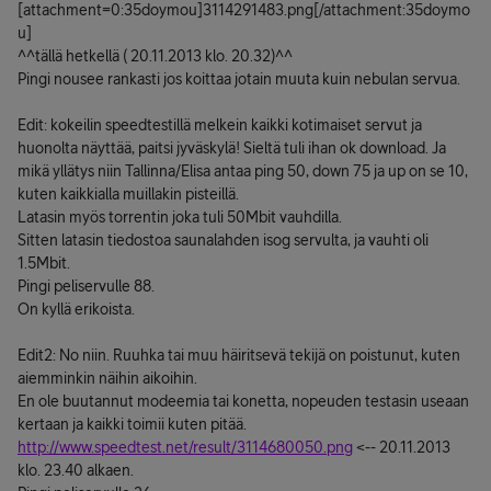
[attachment=0:35doymou]
3114291483.png
[/attachment:35doymo
u]
^^tällä hetkellä ( 20.11.2013 klo. 20.32)^^
Pingi nousee rankasti jos koittaa jotain muuta kuin nebulan servua.
Edit: kokeilin speedtestillä melkein kaikki kotimaiset servut ja
huonolta näyttää, paitsi jyväskylä! Sieltä tuli ihan ok download. Ja
mikä yllätys niin Tallinna/Elisa antaa ping 50, down 75 ja up on se 10,
kuten kaikkialla muillakin pisteillä.
Latasin myös torrentin joka tuli 50Mbit vauhdilla.
Sitten latasin tiedostoa saunalahden isog servulta, ja vauhti oli
1.5Mbit.
Pingi peliservulle 88.
On kyllä erikoista.
Edit2: No niin. Ruuhka tai muu häiritsevä tekijä on poistunut, kuten
aiemminkin näihin aikoihin.
En ole buutannut modeemia tai konetta, nopeuden testasin useaan
kertaan ja kaikki toimii kuten pitää.
http://www.speedtest.net/result/3114680050.png
<-- 20.11.2013
klo. 23.40 alkaen.