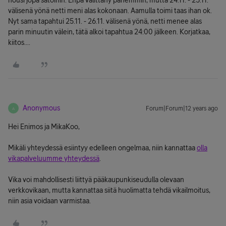
nousi jopa satoihin. Enpä välittäny pahemmin, mutta 24.11. - 25.11.
välisenä yönä netti meni alas kokonaan. Aamulla toimi taas ihan ok.
Nyt sama tapahtui 25.11. - 26.11. välisenä yönä, netti menee alas
parin minuutin välein, tätä alkoi tapahtua 24:00 jälkeen. Korjatkaa,
kiitos....
Anonymous
Forum|Forum|12 years ago
A
Hei Enimos ja MikaKoo,
Mikäli yhteydessä esiintyy edelleen ongelmaa, niin kannattaa
olla
vikapalveluumme yhteydessä
.
Vika voi mahdollisesti liittyä pääkaupunkiseudulla olevaan
verkkovikaan, mutta kannattaa siitä huolimatta tehdä vikailmoitus,
niin asia voidaan varmistaa.