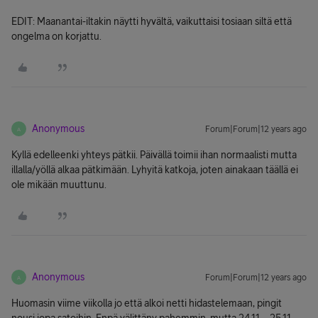
EDIT: Maanantai-iltakin näytti hyvältä, vaikuttaisi tosiaan siltä että
ongelma on korjattu.
Anonymous
Forum|Forum|12 years ago
A
Kyllä edelleenki yhteys pätkii. Päivällä toimii ihan normaalisti mutta
illalla/yöllä alkaa pätkimään. Lyhyitä katkoja, joten ainakaan täällä ei
ole mikään muuttunu.
Anonymous
Forum|Forum|12 years ago
A
Huomasin viime viikolla jo että alkoi netti hidastelemaan, pingit