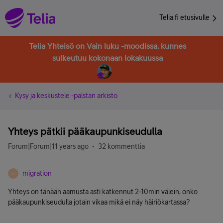
Telia.fi etusivulle
Telia Yhteisö on Vain luku -moodissa, kunnes
sulkeutuu kokonaan lokakuussa
Kysy ja keskustele -palstan arkisto
Yhteys pätkii pääkaupunkiseudulla
Forum|Forum|11 years ago
32 kommenttia
migration
M
Yhteys on tänään aamusta asti katkennut 2-10min välein, onko
pääkaupunkiseudulla jotain vikaa mikä ei näy häiriökartassa?