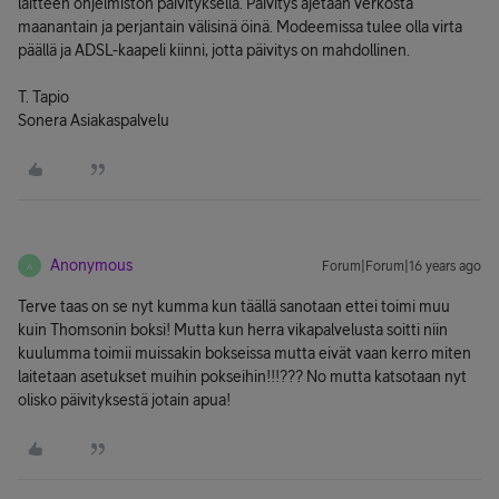
laitteen ohjelmiston päivityksellä. Päivitys ajetaan verkosta
maanantain ja perjantain välisinä öinä. Modeemissa tulee olla virta
päällä ja ADSL-kaapeli kiinni, jotta päivitys on mahdollinen.
T. Tapio
Sonera Asiakaspalvelu
Anonymous
Forum|Forum|16 years ago
A
Terve taas on se nyt kumma kun täällä sanotaan ettei toimi muu
kuin Thomsonin boksi! Mutta kun herra vikapalvelusta soitti niin
kuulumma toimii muissakin bokseissa mutta eivät vaan kerro miten
laitetaan asetukset muihin pokseihin!!!??? No mutta katsotaan nyt
olisko päivityksestä jotain apua!