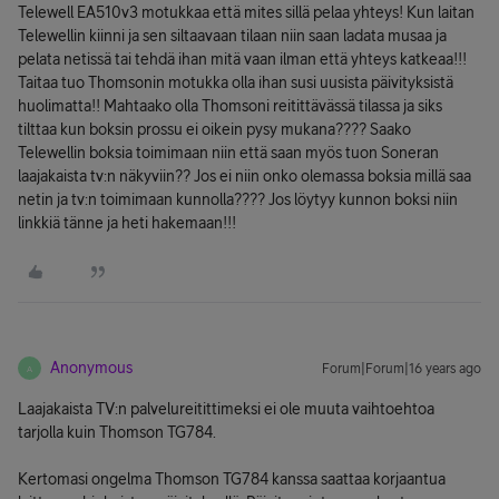
Telewell EA510v3 motukkaa että mites sillä pelaa yhteys! Kun laitan
Telewellin kiinni ja sen siltaavaan tilaan niin saan ladata musaa ja
pelata netissä tai tehdä ihan mitä vaan ilman että yhteys katkeaa!!!
Taitaa tuo Thomsonin motukka olla ihan susi uusista päivityksistä
huolimatta!! Mahtaako olla Thomsoni reitittävässä tilassa ja siks
tilttaa kun boksin prossu ei oikein pysy mukana???? Saako
Telewellin boksia toimimaan niin että saan myös tuon Soneran
laajakaista tv:n näkyviin?? Jos ei niin onko olemassa boksia millä saa
netin ja tv:n toimimaan kunnolla???? Jos löytyy kunnon boksi niin
linkkiä tänne ja heti hakemaan!!!
Anonymous
Forum|Forum|16 years ago
A
Laajakaista TV:n palvelureitittimeksi ei ole muuta vaihtoehtoa
tarjolla kuin Thomson TG784.
Kertomasi ongelma Thomson TG784 kanssa saattaa korjaantua