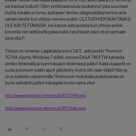
koville! Ainoa mikä välillä päällä on torre mut sekin säädetty niin ettei
vie kaistaa hullusti! Olen verkkoasetuksia mulkannut joka suuntaan
mutta mikään ei tunnu auttavan! Verkko diagnostiikka kertoo aina
saman viestin kun yhteys menee poikki: OLETUSYHDYSKÄYTÄVÄ EI
OLE KÄYTETTÄVISSÄ! Jos katson adsl purkkia kun yhteys poikki
koneella niin siellä kyllä palaa kaikki tarvittavat valot eli ei varmaan
siinä vika?!
Yhteys on soneran Laajakaista extra 24/2 , adsl purkki Thomson
TG784, käyttis Windows 7 64bit, emona EVGA 780FTW kahdella
verkko liitännällä ja kummassakin liitännässä pätkii! Kaikki kaapelit on
uusia ja koneen kaikki ajurit päivitetty mutta silti vaan tökkii! Niin ja
on jo kokeiltu useammalla Thomsonin motukalla ja pistorasiaa on
myös vaihdettu pitkin kämppää mutta sama vika!
http://www.pingtest.net/result/8111398.png
http://www.pingtest.net/result/8111646.png