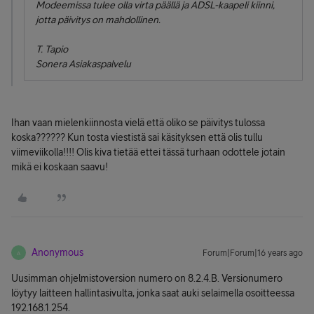
Modeemissa tulee olla virta päällä ja ADSL-kaapeli kiinni,
jotta päivitys on mahdollinen.
T. Tapio
Sonera Asiakaspalvelu
Ihan vaan mielenkiinnosta vielä että oliko se päivitys tulossa
koska?????? Kun tosta viestistä sai käsityksen että olis tullu
viimeviikolla!!!! Olis kiva tietää ettei tässä turhaan odottele jotain
mikä ei koskaan saavu!
Anonymous
Forum|Forum|16 years ago
A
Uusimman ohjelmistoversion numero on 8.2.4.B. Versionumero
löytyy laitteen hallintasivulta, jonka saat auki selaimella osoitteessa
192.168.1.254.