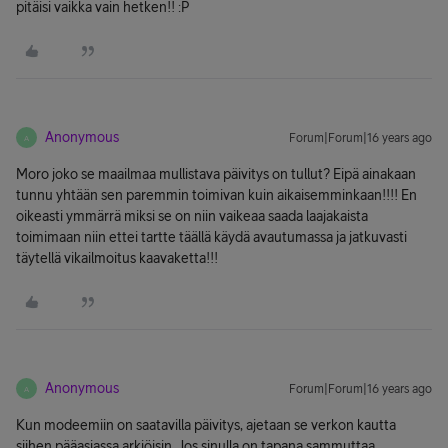
pitäisi vaikka vain hetken!! :P
Anonymous
Forum|Forum|16 years ago
A
Moro joko se maailmaa mullistava päivitys on tullut? Eipä ainakaan
tunnu yhtään sen paremmin toimivan kuin aikaisemminkaan!!!! En
oikeasti ymmärrä miksi se on niin vaikeaa saada laajakaista
toimimaan niin ettei tartte täällä käydä avautumassa ja jatkuvasti
täytellä vikailmoitus kaavaketta!!!
Anonymous
Forum|Forum|16 years ago
A
Kun modeemiin on saatavilla päivitys, ajetaan se verkon kautta
siihen pääasiassa arkiöisin. Jos sinulla on tapana sammuttaa