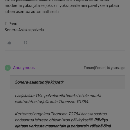
modeemi yöksi, jätä se joksikin yöksi päälle niin päivityksen pitäisi
siihen asentua automaattisesti.
T. Panu
Sonera Asiakaspalvelu
Anonymous
Forum|Forum|16 years ago
A
Sonera-asiantuntija kirjoitti:
Laajakaista TV:n palvelureitittimeksi ei ole muuta
vaihtoehtoa tarjolla kuin Thomson TG784.
Kertomasi ongelma Thomson TG784 kanssa saattaa
korjaantua laitteen ohjelmiston päivityksellä.
Päivitys
ajetaan verkosta maanantain ja perjantain välisinä öinä
.