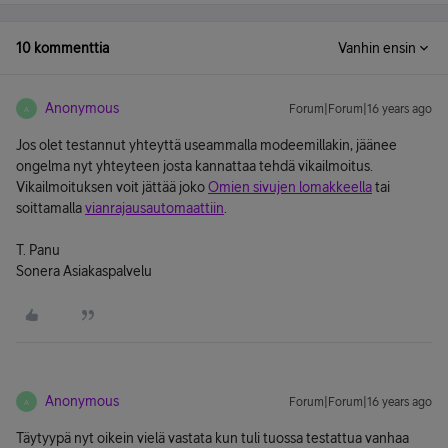
10 kommenttia
Vanhin ensin
Anonymous
Forum|Forum|16 years ago
A
Jos olet testannut yhteyttä useammalla modeemillakin, jäänee
ongelma nyt yhteyteen josta kannattaa tehdä vikailmoitus.
Vikailmoituksen voit jättää joko
Omien sivujen lomakkeella
tai
soittamalla
vianrajausautomaattiin
.
T. Panu
Sonera Asiakaspalvelu
Anonymous
Forum|Forum|16 years ago
A
Täytyypä nyt oikein vielä vastata kun tuli tuossa testattua vanhaa