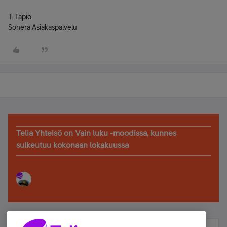
T. Tapio
Sonera Asiakaspalvelu
Telia Yhteisö on Vain luku -moodissa, kunnes
sulkeutuu kokonaan lokakuussa