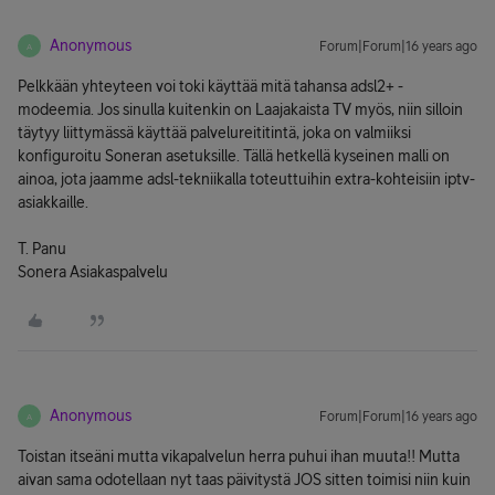
Anonymous
Forum|Forum|16 years ago
A
Pelkkään yhteyteen voi toki käyttää mitä tahansa adsl2+ -
modeemia. Jos sinulla kuitenkin on Laajakaista TV myös, niin silloin
täytyy liittymässä käyttää palvelureititintä, joka on valmiiksi
konfiguroitu Soneran asetuksille. Tällä hetkellä kyseinen malli on
ainoa, jota jaamme adsl-tekniikalla toteuttuihin extra-kohteisiin iptv-
asiakkaille.
T. Panu
Sonera Asiakaspalvelu
Anonymous
Forum|Forum|16 years ago
A
Toistan itseäni mutta vikapalvelun herra puhui ihan muuta!! Mutta
aivan sama odotellaan nyt taas päivitystä JOS sitten toimisi niin kuin