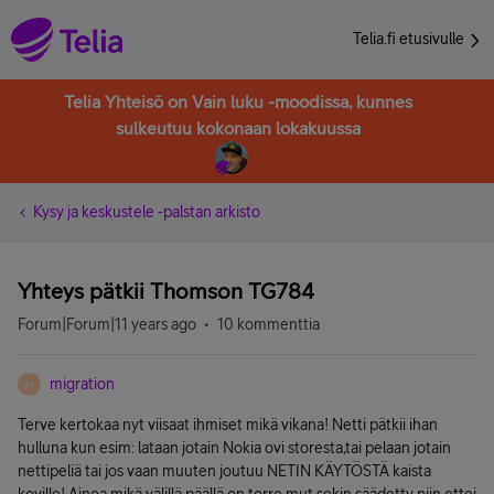
Telia.fi etusivulle
Telia Yhteisö on Vain luku -moodissa, kunnes
sulkeutuu kokonaan lokakuussa
Kysy ja keskustele -palstan arkisto
Yhteys pätkii Thomson TG784
Forum|Forum|11 years ago
10 kommenttia
migration
M
Terve kertokaa nyt viisaat ihmiset mikä vikana! Netti pätkii ihan
hulluna kun esim: lataan jotain Nokia ovi storesta,tai pelaan jotain
nettipeliä tai jos vaan muuten joutuu NETIN KÄYTÖSTÄ kaista