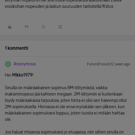
liittymän nopeus ei ole sitä mistä nopeudesta laskutetaan.Elikkä
voisikohan nopeuden ja laskun suuruuden tarkistella?Kiitos
1 kommentti
Anonymous
Forum|Forum|12 years ago
A
Hei
Mikko1979
!
Sinulla on määräaikainen sopimus 8M-liittymästä, vaikka
maksiminopeus jää kahteen megaan. 2M-liittymiin ei kuitenkaan
löydy määräaikaisia tarjouksia, joten hinta ei olisi sen halvempi ollut
2M-sopimuksella. Hinnassa ei ole eroa myöskään sen jälkeen, kun
määräaikainen sopimuksesi loppuu, joten tuosta ei mitään haittaa
ole.
Jos haluat irtisanoa sopimuksesi jo etuajassa, niin siihen sinulla on