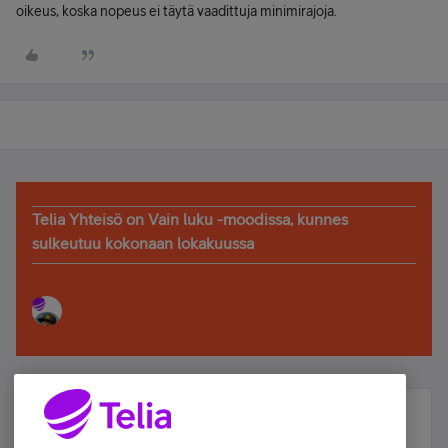
oikeus, koska nopeus ei täytä vaadittuja minimirajoja.
Telia Yhteisö on Vain luku -moodissa, kunnes
sulkeutuu kokonaan lokakuussa
Älä jää paitsi – osallistu ja voita!