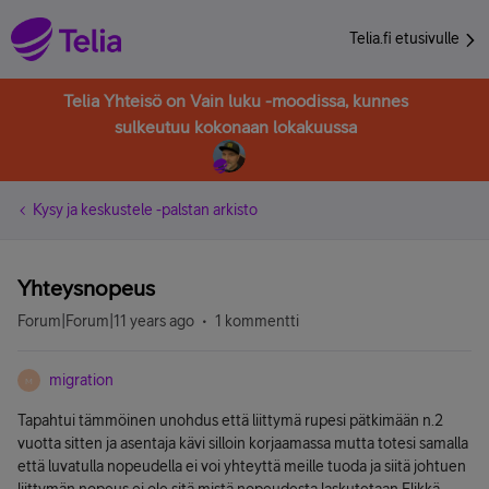
Telia.fi etusivulle
Telia Yhteisö on Vain luku -moodissa, kunnes
sulkeutuu kokonaan lokakuussa
Kysy ja keskustele -palstan arkisto
Yhteysnopeus
Forum|Forum|11 years ago
1 kommentti
migration
M
Tapahtui tämmöinen unohdus että liittymä rupesi pätkimään n.2
vuotta sitten ja asentaja kävi silloin korjaamassa mutta totesi samalla
että luvatulla nopeudella ei voi yhteyttä meille tuoda ja siitä johtuen