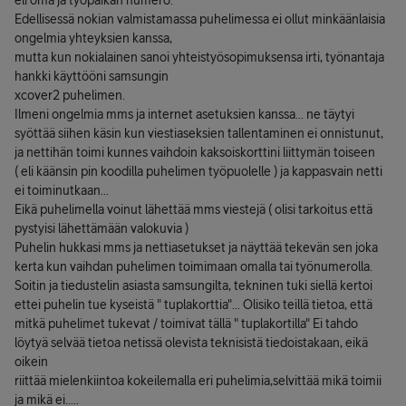
eli oma ja työpaikan numero.
Edellisessä nokian valmistamassa puhelimessa ei ollut minkäänlaisia
ongelmia yhteyksien kanssa,
mutta kun nokialainen sanoi yhteistyösopimuksensa irti, työnantaja
hankki käyttööni samsungin
xcover2 puhelimen.
Ilmeni ongelmia mms ja internet asetuksien kanssa... ne täytyi
syöttää siihen käsin kun viestiaseksien tallentaminen ei onnistunut,
ja nettihän toimi kunnes vaihdoin kaksoiskorttini liittymän toiseen
( eli käänsin pin koodilla puhelimen työpuolelle ) ja kappasvain netti
ei toiminutkaan...
Eikä puhelimella voinut lähettää mms viestejä ( olisi tarkoitus että
pystyisi lähettämään valokuvia )
Puhelin hukkasi mms ja nettiasetukset ja näyttää tekevän sen joka
kerta kun vaihdan puhelimen toimimaan omalla tai työnumerolla.
Soitin ja tiedustelin asiasta samsungilta, tekninen tuki siellä kertoi
ettei puhelin tue kyseistä " tuplakorttia"... Olisiko teillä tietoa, että
mitkä puhelimet tukevat / toimivat tällä " tuplakortilla" Ei tahdo
löytyä selvää tietoa netissä olevista teknisistä tiedoistakaan, eikä
oikein
riittää mielenkiintoa kokeilemalla eri puhelimia,selvittää mikä toimii
ja mikä ei.....