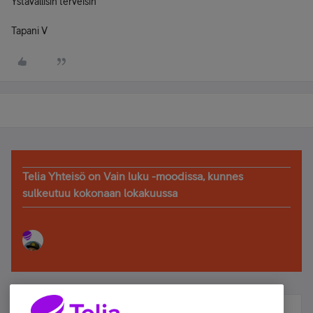
Ystävällisin terveisin
Tapani V
Telia Yhteisö on Vain luku -moodissa, kunnes
sulkeutuu kokonaan lokakuussa