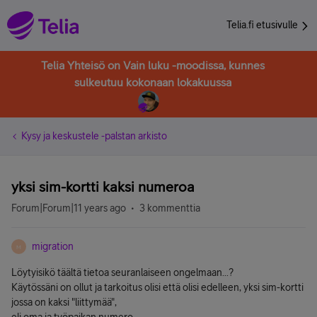
Telia.fi etusivulle
Telia Yhteisö on Vain luku -moodissa, kunnes
sulkeutuu kokonaan lokakuussa
Kysy ja keskustele -palstan arkisto
yksi sim-kortti kaksi numeroa
Forum|Forum|11 years ago
3 kommenttia
migration
M
Löytyisikö täältä tietoa seuranlaiseen ongelmaan...?
Käytössäni on ollut ja tarkoitus olisi että olisi edelleen, yksi sim-kortti
jossa on kaksi "liittymää",