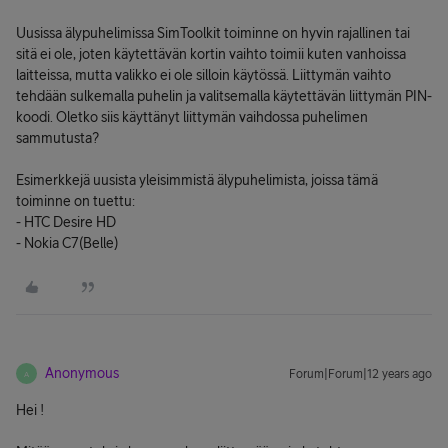
Uusissa älypuhelimissa SimToolkit toiminne on hyvin rajallinen tai
sitä ei ole, joten käytettävän kortin vaihto toimii kuten vanhoissa
laitteissa, mutta valikko ei ole silloin käytössä. Liittymän vaihto
tehdään sulkemalla puhelin ja valitsemalla käytettävän liittymän PIN-
koodi. Oletko siis käyttänyt liittymän vaihdossa puhelimen
sammutusta?
Esimerkkejä uusista yleisimmistä älypuhelimista, joissa tämä
toiminne on tuettu:
- HTC Desire HD
- Nokia C7(Belle)
Anonymous
Forum|Forum|12 years ago
A
Hei !