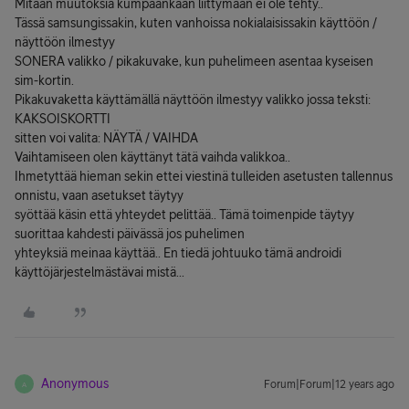
Mitään muutoksia kumpaankaan liittymään ei ole tehty..
Tässä samsungissakin, kuten vanhoissa nokialaisissakin käyttöön /
näyttöön ilmestyy
SONERA valikko / pikakuvake, kun puhelimeen asentaa kyseisen
sim-kortin.
Pikakuvaketta käyttämällä näyttöön ilmestyy valikko jossa teksti:
KAKSOISKORTTI
sitten voi valita: NÄYTÄ / VAIHDA
Vaihtamiseen olen käyttänyt tätä vaihda valikkoa..
Ihmetyttää hieman sekin ettei viestinä tulleiden asetusten tallennus
onnistu, vaan asetukset täytyy
syöttää käsin että yhteydet pelittää.. Tämä toimenpide täytyy
suorittaa kahdesti päivässä jos puhelimen
yhteyksiä meinaa käyttää.. En tiedä johtuuko tämä androidi
käyttöjärjestelmästävai mistä...
Anonymous
Forum|Forum|12 years ago
A