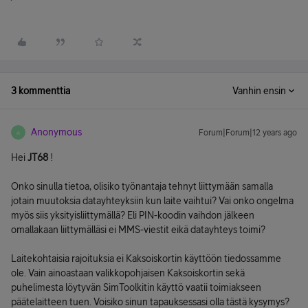
3 kommenttia
Vanhin ensin
Anonymous
Forum|Forum|12 years ago
A
Hei
JT68
!
Onko sinulla tietoa, olisiko työnantaja tehnyt liittymään samalla
jotain muutoksia datayhteyksiin kun laite vaihtui? Vai onko ongelma
myös siis yksityisliittymällä? Eli PIN-koodin vaihdon jälkeen
omallakaan liittymälläsi ei MMS-viestit eikä datayhteys toimi?
Laitekohtaisia rajoituksia ei Kaksoiskortin käyttöön tiedossamme
ole. Vain ainoastaan valikkopohjaisen Kaksoiskortin sekä
puhelimesta löytyvän SimToolkitin käyttö vaatii toimiakseen
päätelaitteen tuen. Voisiko sinun tapauksessasi olla tästä kysymys?