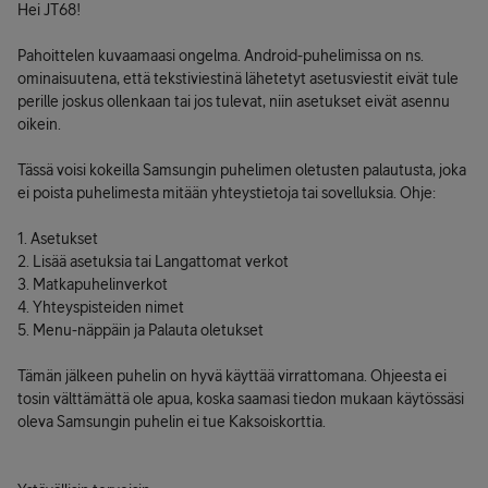
Hei JT68!
Pahoittelen kuvaamaasi ongelma. Android-puhelimissa on ns.
ominaisuutena, että tekstiviestinä lähetetyt asetusviestit eivät tule
perille joskus ollenkaan tai jos tulevat, niin asetukset eivät asennu
oikein.
Tässä voisi kokeilla Samsungin puhelimen oletusten palautusta, joka
ei poista puhelimesta mitään yhteystietoja tai sovelluksia. Ohje:
1. Asetukset
2. Lisää asetuksia tai Langattomat verkot
3. Matkapuhelinverkot
4. Yhteyspisteiden nimet
5. Menu-näppäin ja Palauta oletukset
Tämän jälkeen puhelin on hyvä käyttää virrattomana. Ohjeesta ei
tosin välttämättä ole apua, koska saamasi tiedon mukaan käytössäsi
oleva Samsungin puhelin ei tue Kaksoiskorttia.