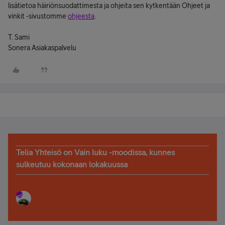
lisätietoa häiriönsuodattimesta ja ohjeita sen kytkentään Ohjeet ja
vinkit -sivustomme
ohjeesta
.
T. Sami
Sonera Asiakaspalvelu
Telia Yhteisö on Vain luku -moodissa, kunnes
sulkeutuu kokonaan lokakuussa