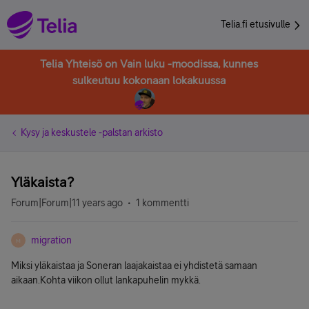
Telia.fi etusivulle
Telia Yhteisö on Vain luku -moodissa, kunnes
sulkeutuu kokonaan lokakuussa
Kysy ja keskustele -palstan arkisto
Yläkaista?
Forum|Forum|11 years ago
1 kommentti
migration
M
Miksi yläkaistaa ja Soneran laajakaistaa ei yhdistetä samaan
aikaan.Kohta viikon ollut lankapuhelin mykkä.