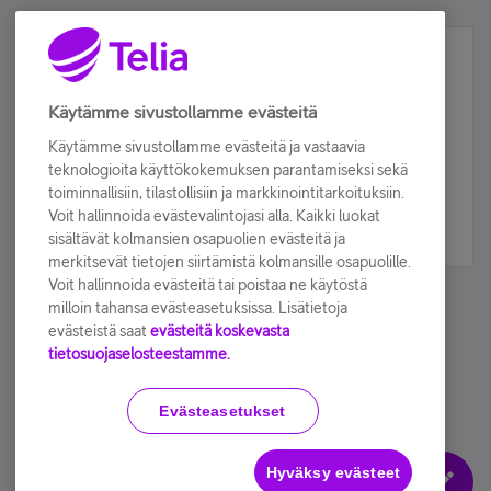
Älä jää paitsi – osallistu ja voita!
Tilaa Telian uutiskirje ja olet mukana arvonnassa.
Käytämme sivustollamme evästeitä
Samalla saat parhaat asiakasedut suoraan
Käytämme sivustollamme evästeitä ja vastaavia
sähköpostiisi.
teknologioita käyttökokemuksen parantamiseksi sekä
toiminnallisiin, tilastollisiin ja markkinointitarkoituksiin.
Voit hallinnoida evästevalintojasi alla. Kaikki luokat
Tilaa nyt
sisältävät kolmansien osapuolien evästeitä ja
merkitsevät tietojen siirtämistä kolmansille osapuolille.
Voit hallinnoida evästeitä tai poistaa ne käytöstä
milloin tahansa evästeasetuksissa. Lisätietoja
evästeistä saat
evästeitä koskevasta
tietosuojaselosteestamme.
Käyttöehdot
Accessibility statement
Evästeasetukset
Hyväksy evästeet
Evästeasetukset