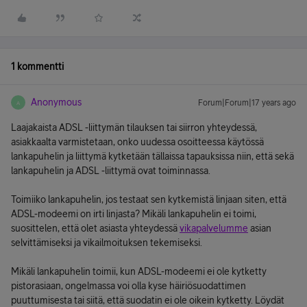
1 kommentti
Anonymous
Forum|Forum|17 years ago
A
Laajakaista ADSL -liittymän tilauksen tai siirron yhteydessä,
asiakkaalta varmistetaan, onko uudessa osoitteessa käytössä
lankapuhelin ja liittymä kytketään tällaissa tapauksissa niin, että sekä
lankapuhelin ja ADSL -liittymä ovat toiminnassa.
Toimiiko lankapuhelin, jos testaat sen kytkemistä linjaan siten, että
ADSL-modeemi on irti linjasta? Mikäli lankapuhelin ei toimi,
suosittelen, että olet asiasta yhteydessä
vikapalvelumme
asian
selvittämiseksi ja vikailmoituksen tekemiseksi.
Mikäli lankapuhelin toimii, kun ADSL-modeemi ei ole kytketty
pistorasiaan, ongelmassa voi olla kyse häiriösuodattimen
puuttumisesta tai siitä, että suodatin ei ole oikein kytketty. Löydät