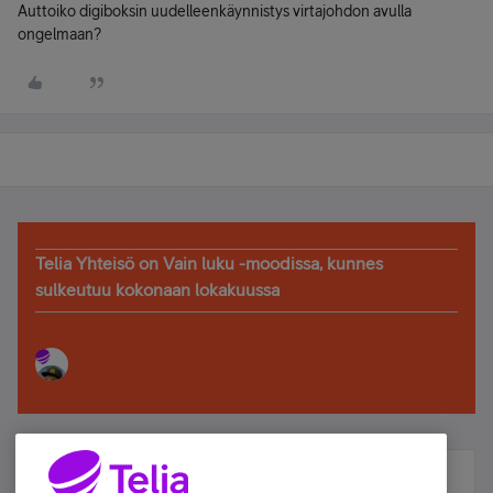
Auttoiko digiboksin uudelleenkäynnistys virtajohdon avulla
ongelmaan?
Telia Yhteisö on Vain luku -moodissa, kunnes
sulkeutuu kokonaan lokakuussa
Älä jää paitsi – osallistu ja voita!