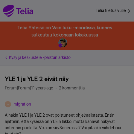
Telia.fi etusivulle
Telia Yhteisö on Vain luku -moodissa, kunnes
sulkeutuu kokonaan lokakuussa
Kysy ja keskustele -palstan arkisto
YLE 1 ja YLE 2 eivät näy
Forum|Forum|11 years ago
2 kommenttia
migration
M
Ainakin YLE 1 ja YLE 2 ovat poistuneet ohjelmalistasta. Ensin
ajattelin, että kysessä on YLE:n lakko, mutta kanavat näkyvät
antennin puolelta. Vika on siis Sonerassa? Vai pitääkö viihdeboxi