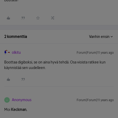
buutata?
2 kommenttia
Vanhin ensin
olkitu
Forum|Forum|11 years ago
Boottaa digiboksi, se on aina hyvä tehdä. Osa vioista ratkee kun
käynnistää sen uudelleen.
Anonymous
Forum|Forum|11 years ago
A
Moi
Keckman
,