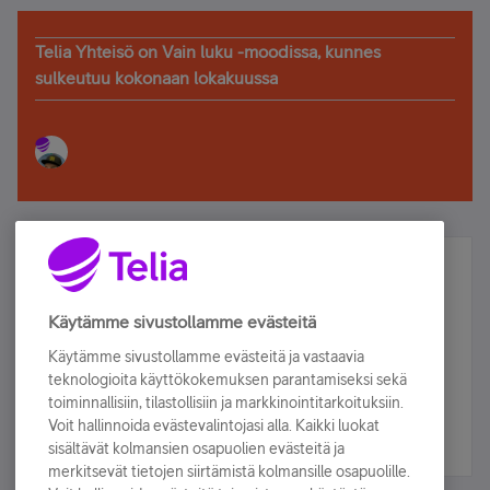
Telia Yhteisö on Vain luku -moodissa, kunnes
sulkeutuu kokonaan lokakuussa
Älä jää paitsi – osallistu ja voita!
Tilaa Telian uutiskirje ja olet mukana arvonnassa.
Käytämme sivustollamme evästeitä
Samalla saat parhaat asiakasedut suoraan
Käytämme sivustollamme evästeitä ja vastaavia
sähköpostiisi.
teknologioita käyttökokemuksen parantamiseksi sekä
toiminnallisiin, tilastollisiin ja markkinointitarkoituksiin.
Voit hallinnoida evästevalintojasi alla. Kaikki luokat
Tilaa nyt
sisältävät kolmansien osapuolien evästeitä ja
merkitsevät tietojen siirtämistä kolmansille osapuolille.