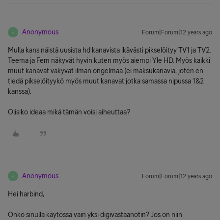
Anonymous
Forum|Forum|12 years ago
A
Mulla kans näistä uusista hd kanavista ikävästi pikselöityy TV1 ja TV2.
Teema ja Fem näkyvät hyvin kuten myös aiempi Yle HD. Myös kaikki
muut kanavat väkyvät ilman ongelmaa (ei maksukanavia, joten en
tiedä pikselöityykö myös muut kanavat jotka samassa nipussa 1&2
kanssa).
Olisiko ideaa mikä tämän voisi aiheuttaa?
Anonymous
Forum|Forum|12 years ago
A
Hei harbind,
Onko sinulla käytössä vain yksi digivastaanotin? Jos on niin