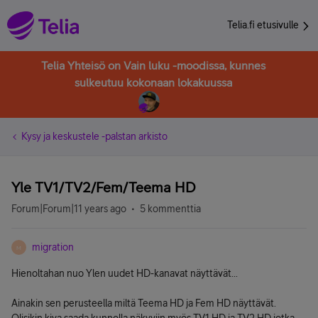
Telia.fi etusivulle
Telia Yhteisö on Vain luku -moodissa, kunnes
sulkeutuu kokonaan lokakuussa
Kysy ja keskustele -palstan arkisto
Yle TV1/TV2/Fem/Teema HD
Forum|Forum|11 years ago
5 kommenttia
migration
M
Hienoltahan nuo Ylen uudet HD-kanavat näyttävät...
Ainakin sen perusteella miltä Teema HD ja Fem HD näyttävät.