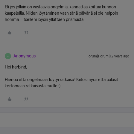
Eli jos jollain on vastaavia ongelmia, kannattaa koittaa kunnon
kaapeleilla. Niiden löytäminen vaan tänä päivänä ei ole helpoin
homma... Itselleni löysin yllättäen prismasta.
Anonymous
Forum|Forum|12 years ago
A
Hei
harbind
,
Hienoa että ongelmaasi löytyi ratkaisu! Kiitos myös että palasit
kertomaan ratkaisusta muille :)