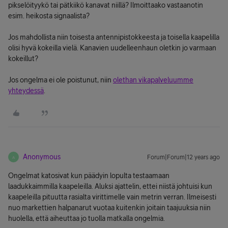
pikselöityykö tai pätkiikö kanavat niillä? Ilmoittaako vastaanotin
esim. heikosta signaalista?
Jos mahdollista niin toisesta antennipistokkeesta ja toisella kaapelilla
olisi hyvä kokeilla vielä. Kanavien uudelleenhaun oletkin jo varmaan
kokeillut?
Jos ongelma ei ole poistunut, niin
olethan vikapalveluumme
yhteydessä
.
Anonymous
Forum|Forum|12 years ago
A
Ongelmat katosivat kun päädyin lopulta testaamaan
laadukkaimmilla kaapeleilla. Aluksi ajattelin, ettei niistä johtuisi kun
kaapeleilla pituutta rasialta virittimelle vain metrin verran. Ilmeisesti
nuo markettien halpanarut vuotaa kuitenkin joitain taajuuksia niin
huolella, että aiheuttaa jo tuolla matkalla ongelmia.