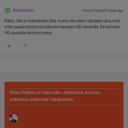
Anonymous
Forum|Forum|12 years ago
A
Kiitos. Olin jo kokeillutkin tätä, mutta vika olikin näköjään siinä, että
yritin saada tekstitystä näkyviin kanavien HD-versioilla. Eli normi/ei-
HD-puolella tekstitys toimii.
Telia Yhteisö on Vain luku -moodissa, kunnes
sulkeutuu kokonaan lokakuussa