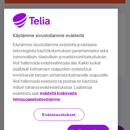
Älä jää paitsi – osallistu ja voita!
Tilaa Telian uutiskirje ja olet mukana arvonnassa.
Käytämme sivustollamme evästeitä
Samalla saat parhaat asiakasedut suoraan
Käytämme sivustollamme evästeitä ja vastaavia
sähköpostiisi.
teknologioita käyttökokemuksen parantamiseksi sekä
toiminnallisiin, tilastollisiin ja markkinointitarkoituksiin.
Voit hallinnoida evästevalintojasi alla. Kaikki luokat
Tilaa nyt
sisältävät kolmansien osapuolien evästeitä ja
merkitsevät tietojen siirtämistä kolmansille osapuolille.
Voit hallinnoida evästeitä tai poistaa ne käytöstä
milloin tahansa evästeasetuksissa. Lisätietoja
evästeistä saat
evästeitä koskevasta
tietosuojaselosteestamme.
Käyttöehdot
Accessibility statement
Evästeasetukset