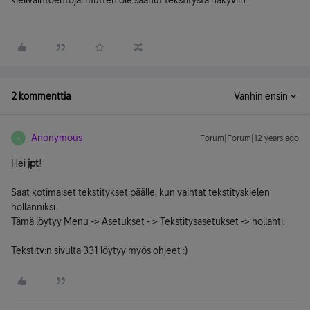
kielivaihtoehtoja, mutten ole saanut tekstitystä näkyviin.
2 kommenttia
Vanhin ensin
Anonymous
Forum|Forum|12 years ago
A
Hei
jpt
!
Saat kotimaiset tekstitykset päälle, kun vaihtat tekstityskielen
hollanniksi.
Tämä löytyy Menu -> Asetukset - > Tekstitysasetukset -> hollanti.
Tekstitv:n sivulta 331 löytyy myös ohjeet :)