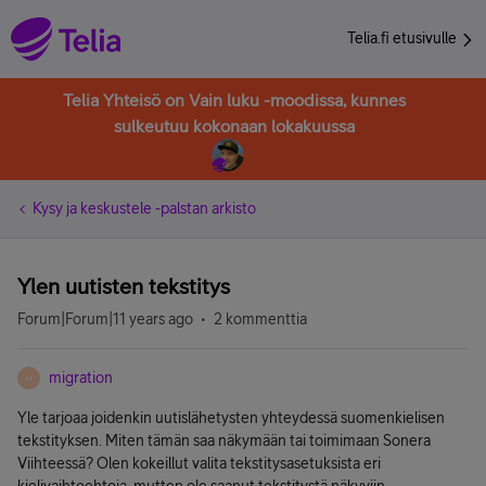
Telia.fi etusivulle
Telia Yhteisö on Vain luku -moodissa, kunnes
sulkeutuu kokonaan lokakuussa
Kysy ja keskustele -palstan arkisto
Ylen uutisten tekstitys
Forum|Forum|11 years ago
2 kommenttia
migration
M
Yle tarjoaa joidenkin uutislähetysten yhteydessä suomenkielisen
tekstityksen. Miten tämän saa näkymään tai toimimaan Sonera
Viihteessä? Olen kokeillut valita tekstitysasetuksista eri