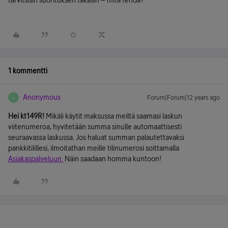
tarvitsisin suorituksen takasin – mitä tehdä?
1 kommentti
Anonymous
Forum|Forum|12 years ago
A
Hei kt149R!
Mikäli käytit maksussa meiltä saamasi laskun
viitenumeroa, hyvitetään summa sinulle automaattisesti
seuraavassa laskussa. Jos haluat summan palautettavaksi
pankkitilillesi, ilmoitathan meille tilinumerosi soittamalla
Asiakaspalveluun.
Näin saadaan homma kuntoon!