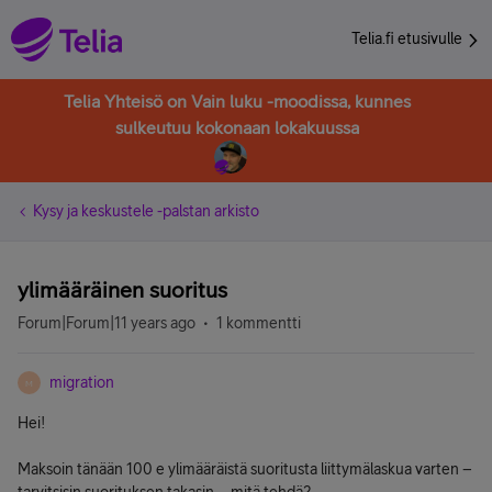
Telia.fi etusivulle
Telia Yhteisö on Vain luku -moodissa, kunnes
sulkeutuu kokonaan lokakuussa
Kysy ja keskustele -palstan arkisto
ylimääräinen suoritus
Forum|Forum|11 years ago
1 kommentti
migration
M
Hei!
Maksoin tänään 100 e ylimääräistä suoritusta liittymälaskua varten –