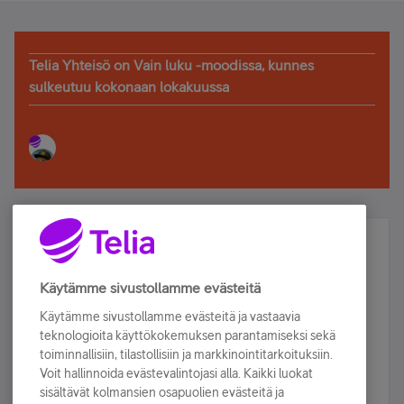
Telia Yhteisö on Vain luku -moodissa, kunnes
sulkeutuu kokonaan lokakuussa
Älä jää paitsi – osallistu ja voita!
Tilaa Telian uutiskirje ja olet mukana arvonnassa.
Käytämme sivustollamme evästeitä
Samalla saat parhaat asiakasedut suoraan
Käytämme sivustollamme evästeitä ja vastaavia
sähköpostiisi.
teknologioita käyttökokemuksen parantamiseksi sekä
toiminnallisiin, tilastollisiin ja markkinointitarkoituksiin.
Voit hallinnoida evästevalintojasi alla. Kaikki luokat
Tilaa nyt
sisältävät kolmansien osapuolien evästeitä ja