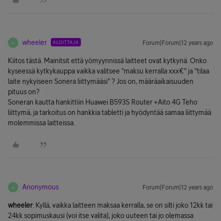
wheeler
ALOITTAJA
Forum|Forum|12 years ago
W
Kiitos tästä. Mainitsit että yömyynnissä laitteet ovat kytkynä. Onko
kyseessä kytkykauppa vaikka valitsee "maksu kerralla xxx€" ja "tilaa
laite nykyiseen Sonera liittymääsi" ? Jos on, määräaikaisuuden
pituus on?
Soneran kautta hankittiin Huawei B593S Router +Aito 4G Teho
liittymä, ja tarkoitus on hankkia tabletti ja hyödyntää samaa liittymää
molemmissa laitteissa.
Anonymous
Forum|Forum|12 years ago
A
wheeler
: Kyllä, vaikka laitteen maksaa kerralla, se on silti joko 12kk tai
24kk sopimuskausi (voi itse valita), joko uuteen tai jo olemassa