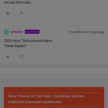
olevaan liittymään.
wheeler
ALOITTAJA
Forum|Forum|12 years ago
W
1200 kiitos! Tämä selvensi kaiken.
"Glada Vappen"
Telia Yhteisö on Vain luku -moodissa, kunnes
sulkeutuu kokonaan lokakuussa