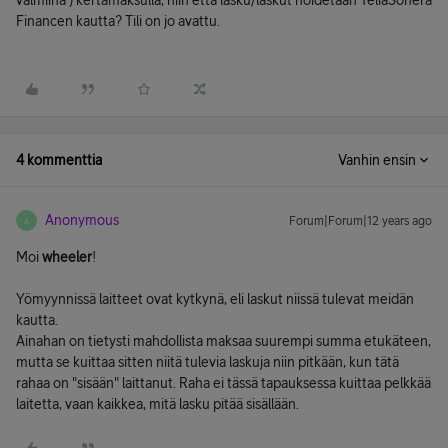
valmiina ) kertamaksulla, niin että lasku/laskut hoidetaan TeliaSonera
Financen kautta? Tili on jo avattu.
4 kommenttia
Vanhin ensin
Anonymous
Forum|Forum|12 years ago
A
Moi
wheeler
!
Yömyynnissä laitteet ovat kytkynä, eli laskut niissä tulevat meidän
kautta.
Ainahan on tietysti mahdollista maksaa suurempi summa etukäteen,
mutta se kuittaa sitten niitä tulevia laskuja niin pitkään, kun tätä
rahaa on "sisään" laittanut. Raha ei tässä tapauksessa kuittaa pelkkää
laitetta, vaan kaikkea, mitä lasku pitää sisällään.