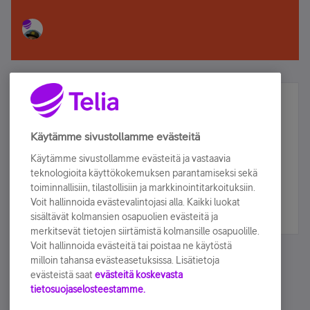
Älä jää paitsi – osallistu ja voita!
Tilaa Telian uutiskirje ja olet mukana arvonnassa.
Käytämme sivustollamme evästeitä
Samalla saat parhaat asiakasedut suoraan
Käytämme sivustollamme evästeitä ja vastaavia
sähköpostiisi.
teknologioita käyttökokemuksen parantamiseksi sekä
toiminnallisiin, tilastollisiin ja markkinointitarkoituksiin.
Voit hallinnoida evästevalintojasi alla. Kaikki luokat
Tilaa nyt
sisältävät kolmansien osapuolien evästeitä ja
merkitsevät tietojen siirtämistä kolmansille osapuolille.
Voit hallinnoida evästeitä tai poistaa ne käytöstä
milloin tahansa evästeasetuksissa. Lisätietoja
evästeistä saat
evästeitä koskevasta
tietosuojaselosteestamme.