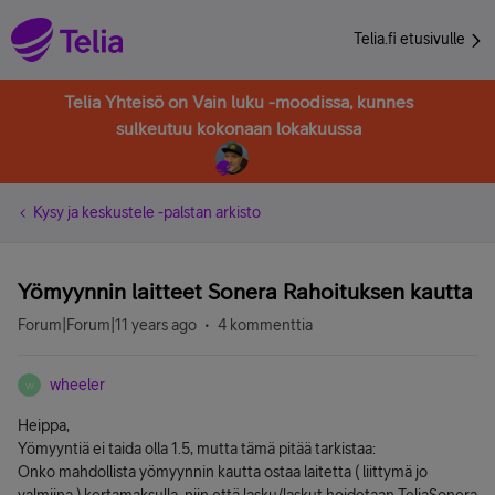
Telia.fi etusivulle
Telia Yhteisö on Vain luku -moodissa, kunnes
sulkeutuu kokonaan lokakuussa
Kysy ja keskustele -palstan arkisto
Yömyynnin laitteet Sonera Rahoituksen kautta
Forum|Forum|11 years ago
4 kommenttia
wheeler
W
Heippa,
Yömyyntiä ei taida olla 1.5, mutta tämä pitää tarkistaa:
Onko mahdollista yömyynnin kautta ostaa laitetta ( liittymä jo