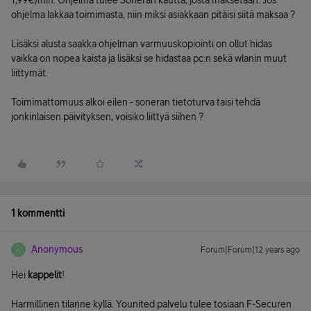
1,99€/min. Ohjelma tulee Soneran kautta, josta maksetaan. Jos
ohjelma lakkaa toimimasta, niin miksi asiakkaan pitäisi siitä maksaa ?
Lisäksi alusta saakka ohjelman varmuuskopiointi on ollut hidas
vaikka on nopea kaista ja lisäksi se hidastaa pc:n sekä wlanin muut
liittymät.
Toimimattomuus alkoi eilen - soneran tietoturva taisi tehdä
jonkinlaisen päivityksen, voisiko liittyä siihen ?
1 kommentti
Anonymous
Forum|Forum|12 years ago
A
Hei
kappelit
!
Harmillinen tilanne kyllä. Younited palvelu tulee tosiaan F-Securen