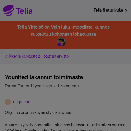
Telia.fi etusivulle
Telia Yhteisö on Vain luku -moodissa, kunnes
sulkeutuu kokonaan lokakuussa
Kysy ja keskustele -palstan arkisto
Younited lakannut toimimasta
Forum|Forum|11 years ago
1 kommentti
migration
M
Ohjelma ei enää käynnisty eikä avaudu.
Apua on kysytty Soneralta - ohjataan helpsoniin, josta pitäisi maksaa