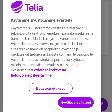
Älä jää paitsi – osallistu ja voita!
Tilaa Telian uutiskirje ja olet mukana arvonnassa.
Käytämme sivustollamme evästeitä
Samalla saat parhaat asiakasedut suoraan
Käytämme sivustollamme evästeitä ja vastaavia
sähköpostiisi.
teknologioita käyttökokemuksen parantamiseksi sekä
toiminnallisiin, tilastollisiin ja markkinointitarkoituksiin.
Voit hallinnoida evästevalintojasi alla. Kaikki luokat
Tilaa nyt
sisältävät kolmansien osapuolien evästeitä ja
merkitsevät tietojen siirtämistä kolmansille osapuolille.
Voit hallinnoida evästeitä tai poistaa ne käytöstä
milloin tahansa evästeasetuksissa. Lisätietoja
evästeistä saat
evästeitä koskevasta
tietosuojaselosteestamme.
Käyttöehdot
Accessibility statement
Evästeasetukset
Hyväksy evästeet
Evästeasetukset