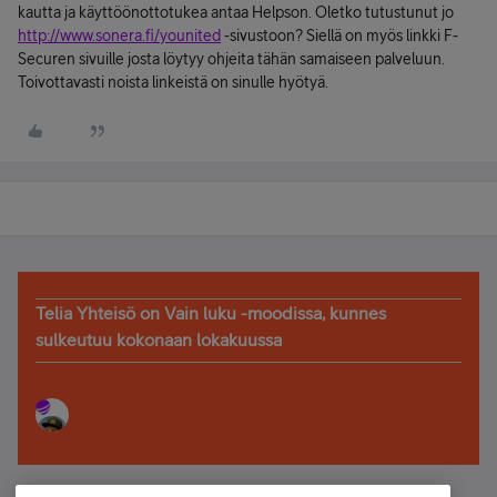
kautta ja käyttöönottotukea antaa Helpson. Oletko tutustunut jo
http://www.sonera.fi/younited
-sivustoon? Siellä on myös linkki F-
Securen sivuille josta löytyy ohjeita tähän samaiseen palveluun.
Toivottavasti noista linkeistä on sinulle hyötyä.
Telia Yhteisö on Vain luku -moodissa, kunnes
sulkeutuu kokonaan lokakuussa