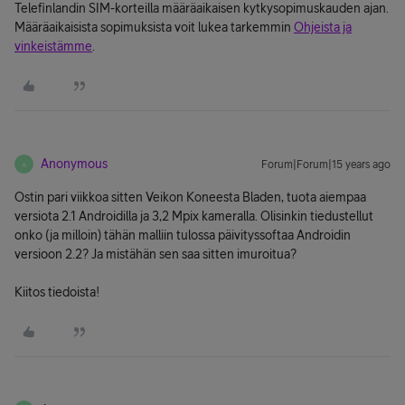
Telefinlandin SIM-korteilla määräaikaisen kytkysopimuskauden ajan.
Määräaikaisista sopimuksista voit lukea tarkemmin
Ohjeista ja
vinkeistämme
.
Anonymous
Forum|Forum|15 years ago
A
Ostin pari viikkoa sitten Veikon Koneesta Bladen, tuota aiempaa
versiota 2.1 Androidilla ja 3,2 Mpix kameralla. Olisinkin tiedustellut
onko (ja milloin) tähän malliin tulossa päivityssoftaa Androidin
versioon 2.2? Ja mistähän sen saa sitten imuroitua?
Kiitos tiedoista!