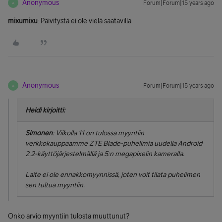
Anonymous
Forum|Forum|15 years ago
A
mixumixu
: Päivitystä ei ole vielä saatavilla.
Anonymous
Forum|Forum|15 years ago
A
Heidi kirjoitti:
Simonen
: Viikolla 11 on tulossa myyntiin
verkkokauppaamme ZTE Blade-puhelimia uudella Android
2.2-käyttöjärjestelmällä ja 5:n megapixelin kameralla.
Laite ei ole ennakkomyynnissä, joten voit tilata puhelimen
sen tultua myyntiin.
Onko arvio myyntiin tulosta muuttunut?