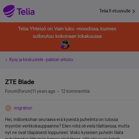
Telia.fi etusivulle
Telia Yhteisö on Vain luku -moodissa, kunnes
sulkeutuu kokonaan lokakuussa
Kysy ja keskustele -palstan arkisto
ZTE Blade
Forum|Forum|11 years ago
12 kommenttia
migration
M
Hei, milloinkohan seuraava erä kyseistä puhelinta on tulossa
myyntiin verkkokauppaanne? Eilen niitä oli vielä tilattavissa, mutta
nyt ne ovat tilapäisesti loppuneet. Voiko kyseisen puhelin tilata