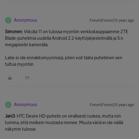
Anonymous
Forum|Forum|15 years ago
A
Simonen
: Viikolla 11 on tulossa myyntiin verkkokauppaamme ZTE
Blade-puhelimia uudella Android 2.2-käyttöjärjestelmällä ja 5:n
megapixelin kameralla.
Laite ei ole ennakkomyynnissä, joten voit tilata puhelimen sen
tultua myyntiin.
Anonymous
Forum|Forum|15 years ago
A
Jani3
: HTC Desire HD-puhelin on virallisesti ruskea, mutta niin
tumma, että melkein mustasta menee. Muuta väriä ei ole näillä
näkymin tulossa.