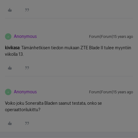
Anonymous
Forum|Forum|15 years ago
A
kivikasa
: Tämänhetkisen tiedon mukaan ZTE Blade II tulee myyntiin
viikolla 13.
Anonymous
Forum|Forum|15 years ago
A
Voiko joku Soneralta Bladen saanut testata, onko se
operaattorilukittu?