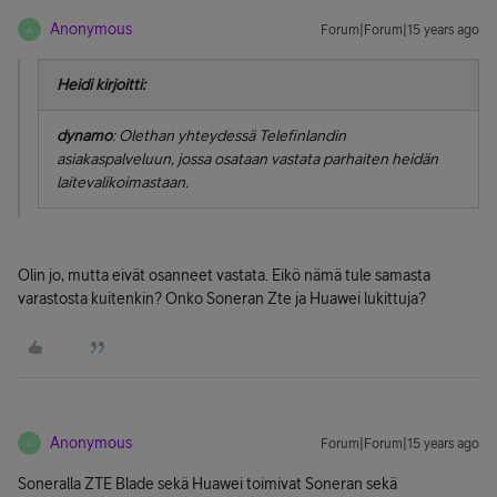
Anonymous
Forum|Forum|15 years ago
A
Heidi kirjoitti:
dynamo
: Olethan yhteydessä Telefinlandin
asiakaspalveluun, jossa osataan vastata parhaiten heidän
laitevalikoimastaan.
Olin jo, mutta eivät osanneet vastata. Eikö nämä tule samasta
varastosta kuitenkin? Onko Soneran Zte ja Huawei lukittuja?
Anonymous
Forum|Forum|15 years ago
A
Soneralla ZTE Blade sekä Huawei toimivat Soneran sekä