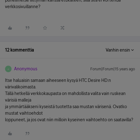
puhelimetse liittymän kanssa etukäteen, sillä sitä ei voi tehdä
verkkosivuillanne?
12 kommenttia
Vanhin ensin
Anonymous
Forum|Forum|15 years ago
A
Itse haluaisin samaan aiheeseen kysyä HTC Desire HD:n
värivalikoimasta.
Tällä hetkellä verkkokaupasta on mahdollista valita vain ruskean
värisiä malleja
ja ymmärtääkseni kyseistä tuotetta saa mustan värisenä. Ovatko
mustat vaihtoehdot
loppuneet, ja jos ovat niin milloin kyseinen vaihtoehto on saatavilla?