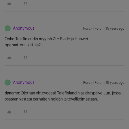
Anonymous
Forum|Forum|15 years ago
A
Onko Telefinlandin myymä Zte Blade ja Huawei
operaattorilukittuja?
Anonymous
Forum|Forum|15 years ago
A
dynamo
: Olethan yhteydessä Telefinlandin asiakaspalveluun, jossa
osataan vastata parhaiten heidän laitevalikoimastaan.