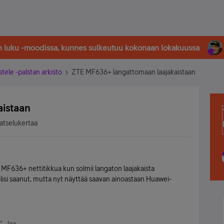
in luku -moodissa, kunnes sulkeutuu kokonaan lokakuussa
stele -palstan arkisto
ZTE MF636+ langattomaan laajakaistaan
istaan
atselukertaa
E MF636+ nettitikkua kun solmii langaton laajakaista
 olisi saanut, mutta nyt näyttää saavan ainoastaan Huawei-