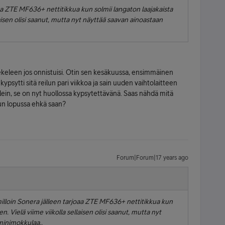
oaa ZTE MF636+ nettitikkua kun solmii langaton laajakaista
aisen olisi saanut, mutta nyt näyttää saavan ainoastaan
ekeleen jos onnistuisi. Otin sen kesäkuussa, ensimmäinen
kypsytti sitä reilun pari viikkoa ja sain uuden vaihtolaitteen
välein, se on nyt huollossa kypsytettävänä. Saas nähdä mitä
un lopussa ehkä saan?
Forum|Forum|17 years ago
lloin Sonera jälleen tarjoaa ZTE MF636+ nettitikkua kun
. Vielä viime viikolla sellaisen olisi saanut, mutta nyt
minimokkulaa..