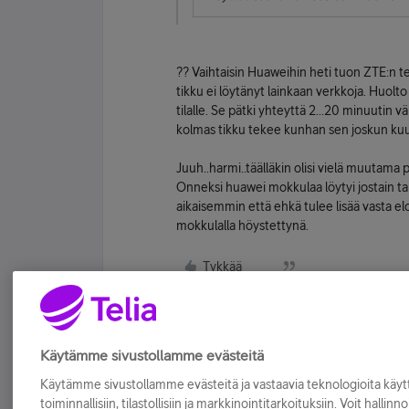
?? Vaihtaisin Huaweihin heti tuon ZTE:n t
tikku ei löytänyt lainkaan verkkoja. Huolto 
tilalle. Se pätki yhteyttä 2...20 minuutin 
kolmas tikku tekee kunhan sen joskun ku
Juuh..harmi..täälläkin olisi vielä muutama
Onneksi huawei mokkulaa löytyi jostain ta
aikaisemmin että ehkä tulee lisää vasta e
mokkulalla höystettynä.
Tykkää
Käytämme sivustollamme evästeitä
Käytämme sivustollamme evästeitä ja vastaavia teknologioita kä
toiminnallisiin, tilastollisiin ja markkinointitarkoituksiin. Voit hallinn