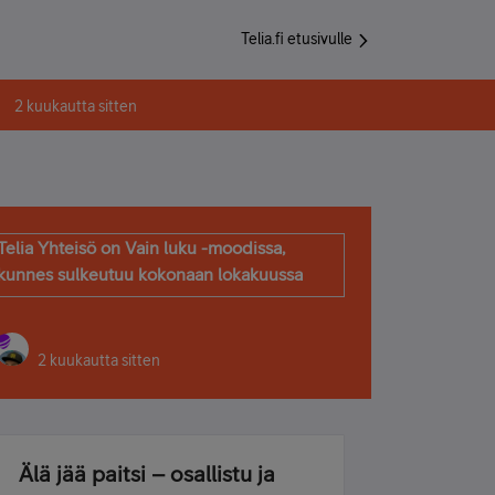
Telia.fi etusivulle
2 kuukautta sitten
Telia Yhteisö on Vain luku -moodissa,
kunnes sulkeutuu kokonaan lokakuussa
2 kuukautta sitten
Älä jää paitsi – osallistu ja