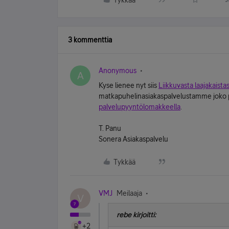
Tykkää
3 kommenttia
Anonymous
A
Kyse lienee nyt siis
Liikkuvasta laajakaista
matkapuhelinasiakaspalvelustamme joko 
palvelupyyntölomakkeella
.
T. Panu
Sonera Asiakaspalvelu
Tykkää
VMJ
Meilaaja
V
rebe kirjoitti:
+2