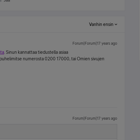
Jaa
Vanhin ensin
Forum|Forum|17 years ago
sta
. Sinun kannattaa tiedustella asiaa
puhelimitse numerosta 0200 17000, tai Omien sivujen
Forum|Forum|17 years ago