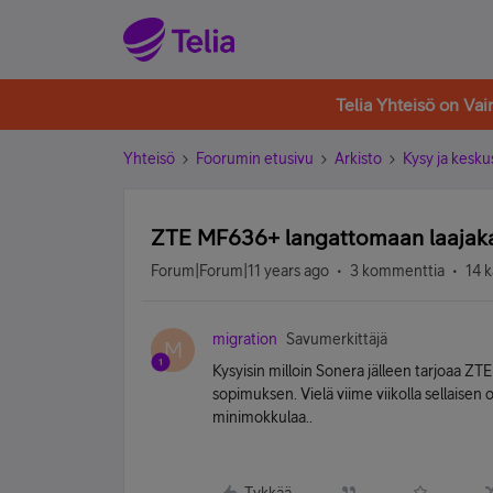
Telia Yhteisö on Va
Yhteisö
Foorumin etusivu
Arkisto
Kysy ja kesku
ZTE MF636+ langattomaan laajaka
Forum|Forum|11 years ago
3 kommenttia
14 k
migration
Savumerkittäjä
M
Kysyisin milloin Sonera jälleen tarjoaa ZT
sopimuksen. Vielä viime viikolla sellaisen
minimokkulaa..