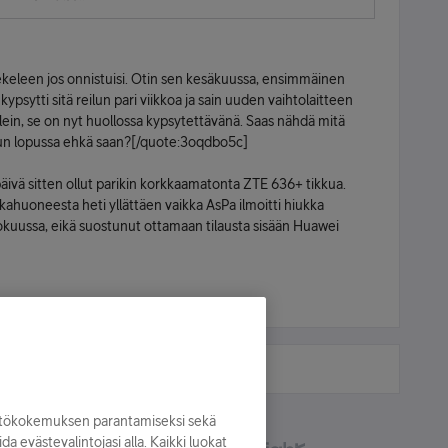
ekeleen jos onnistuisi. Otin sen kesäkuussa, ensimmäinen
kypsytti sitä reilun pari viikkoa ja sain uuden vaihtolaitteen
välein, se on nyt huollossa kypsytettävänä. Saas nähdä mitä
un lopussa ehkä saan?[/quote:3oqdbo5c]
 päivä sitten ollut parikin korkkaamatonta ZTE 636+ tikkua.
kahuoneesta heti yllättäen vaikka AsPa ilmoitti hiukka
lokuussa, eikä suostunut ottamaan tilausta sisään Huawei
yttökokemuksen parantamiseksi sekä
oida evästevalintojasi alla. Kaikki luokat