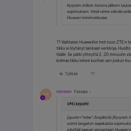
Kysyisin milloin Sonera jälleen tarj
sopimuksen. Vielä viime viikolla sell
Huawei-minimokkulaa..
?? Vaihtaisin Huaweihin heti tuon ZTE:n t
tikku ei löytänyt lainkaan verkkoja. Huolto 
tilalle. Se pätki yhteyttä 2...20 minuutin 
kolmas tikku tekee kunhan sen joskun ku
Tykkää
merinen
Faxaaja
M
VMJ kirjoitti:
[quote="rebe":3oqdbo5c]Kysyisin mi
solmii langaton laajakaista sopimuksen
näyttää saavan ainoastaan Huawei-