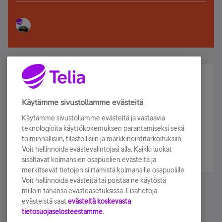
Älä jää paitsi – osallistu ja voita!
Tilaa Telian uutiskirje ja olet mukana arvonnassa.
Käytämme sivustollamme evästeitä
Samalla saat parhaat asiakasedut suoraan
Käytämme sivustollamme evästeitä ja vastaavia
sähköpostiisi.
teknologioita käyttökokemuksen parantamiseksi sekä
toiminnallisiin, tilastollisiin ja markkinointitarkoituksiin.
Voit hallinnoida evästevalintojasi alla. Kaikki luokat
Tilaa nyt
sisältävät kolmansien osapuolien evästeitä ja
merkitsevät tietojen siirtämistä kolmansille osapuolille.
Voit hallinnoida evästeitä tai poistaa ne käytöstä
milloin tahansa evästeasetuksissa. Lisätietoja
evästeistä saat
evästeitä koskevasta
tietosuojaselosteestamme.