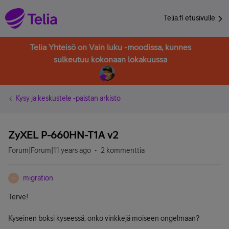
Telia.fi etusivulle
Telia Yhteisö on Vain luku -moodissa, kunnes
sulkeutuu kokonaan lokakuussa
Kysy ja keskustele -palstan arkisto
ZyXEL P-660HN-T1A v2
Forum|Forum|11 years ago
2 kommenttia
migration
M
Terve!
Kyseinen boksi kyseessä, onko vinkkejä moiseen ongelmaan?