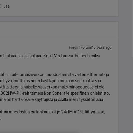
Jaa
Forum|Forum|15 years ago
ihinkään ja ei ainakaan Koti TV:n kanssa. En tiedä miksi
in. Laite on sisäverkon muodostamista varten ethernet- ja
n hyvä, mutta useiden käyttäjien mukaan sen kautta saa
ä laitteen alhaiselle sisäverkon maksiminopeudelle ei ole
2302HW-P1 -reitittimessä on Soneralle spesifinen ohjelmisto,
ämä on haitta osalle käyttäjistä ja osalla merkityksetön asia.
attaa muodostua pullonkaulaksi jo 24/1M ADSL-liittymässä,
.