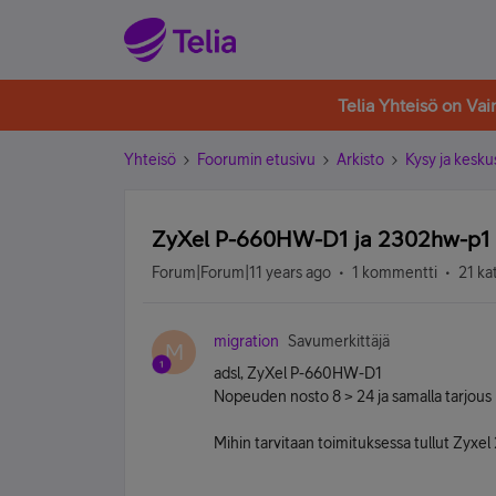
Telia Yhteisö on Va
Yhteisö
Foorumin etusivu
Arkisto
Kysy ja kesku
ZyXel P-660HW-D1 ja 2302hw-p1
Forum|Forum|11 years ago
1 kommentti
21 ka
migration
Savumerkittäjä
M
adsl, ZyXel P-660HW-D1
Nopeuden nosto 8 > 24 ja samalla tarjous 
Mihin tarvitaan toimituksessa tullut Zyxe