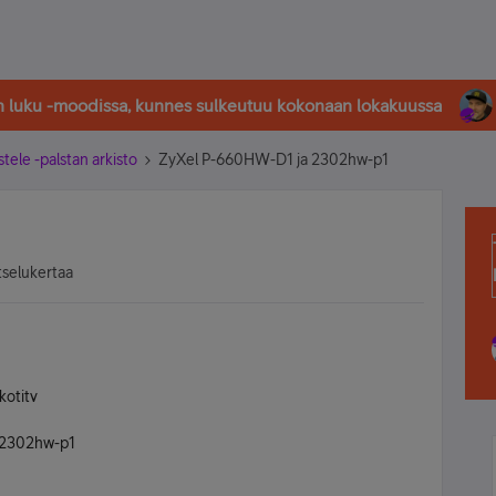
in luku -moodissa, kunnes sulkeutuu kokonaan lokakuussa
stele -palstan arkisto
ZyXel P-660HW-D1 ja 2302hw-p1
tselukertaa
kotitv
l 2302hw-p1