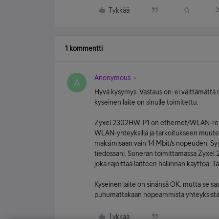
Tykkää
1 kommentti
Anonymous
A
Hyvä kysymys. Vastaus on: ei välttämättä m
kyseinen laite on sinulle toimitettu.
Zyxel 2302HW-P1 on ethernet/WLAN-reitit
WLAN-yhteyksillä ja tarkoitukseen muute
maksimisaan vain 14 Mbit/s nopeuden. Syyt
tiedossani. Soneran toimittamassa Zyxel 
joka rajoittaa laitteen hallinnan käyttöä. T
Kyseinen laite on sinänsä OK, mutta se sa
puhumattakaan nopeammista yhteyksistä
Tykkää