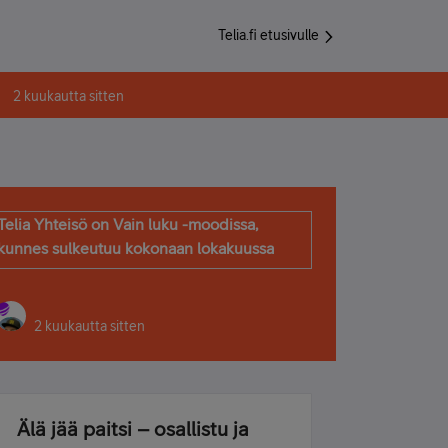
Telia.fi etusivulle
2 kuukautta sitten
Telia Yhteisö on Vain luku -moodissa,
kunnes sulkeutuu kokonaan lokakuussa
2 kuukautta sitten
Älä jää paitsi – osallistu ja