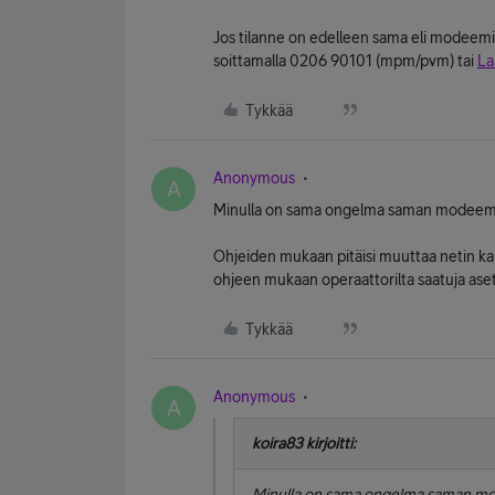
Jos tilanne on edelleen sama eli modeemi
soittamalla 0206 90101 (mpm/pvm) tai
La
Tykkää
Anonymous
A
Minulla on sama ongelma saman modeemin k
Ohjeiden mukaan pitäisi muuttaa netin kau
ohjeen mukaan operaattorilta saatuja aset
Tykkää
Anonymous
A
koira83 kirjoitti:
Minulla on sama ongelma saman mod