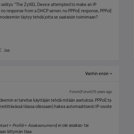
va selitys: "The ZyXEL Device attempted to make an IP
re no response from a DHCP server, no PPPoE response, PPPoE
 modeemiin täytyy tehdä jotta se saataisiin toimimaan?
Jaa
Vanhin ensin
Forum|Forum|15 years ago
min ei tarvitse käyttäjän tehdä mitään asetuksia. PPPoE:ta
reitittävässä tilassa ollessaan) hakea automaattisesti IP-osoite
kset
>
Profiili
>
Asiakasnumero
) ei ole asiakas- tai
an liittymän tilaa.