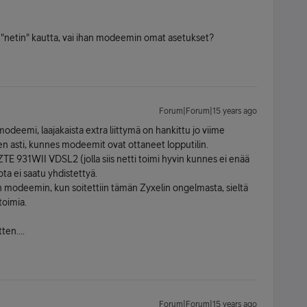
 "netin" kautta, vai ihan modeemin omat asetukset?
Forum|Forum|15 years ago
modeemi, laajakaista extra liittymä on hankittu jo viime
hen asti, kunnes modeemit ovat ottaneet lopputilin.
E 931WII VDSL2 (jolla siis netti toimi hyvin kunnes ei enää
jota ei saatu yhdistettyä.
n modeemin, kun soitettiin tämän Zyxelin ongelmasta, sieltä
toimia.
en....
Forum|Forum|15 years ago