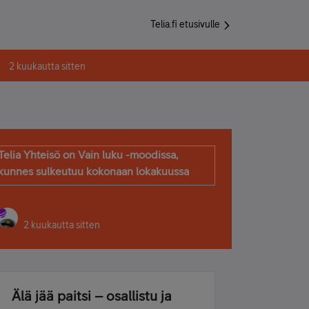
Telia.fi etusivulle
2 kuukautta sitten
Telia Yhteisö on Vain luku -moodissa,
kunnes sulkeutuu kokonaan lokakuussa
2 kuukautta sitten
Älä jää paitsi – osallistu ja