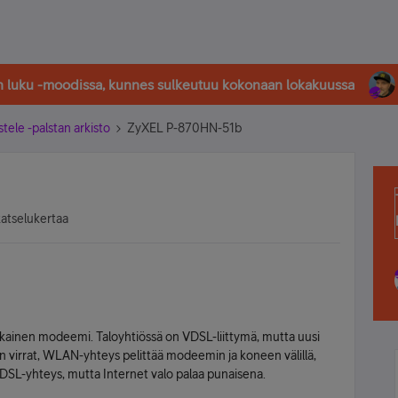
in luku -moodissa, kunnes sulkeutuu kokonaan lokakuussa
stele -palstan arkisto
ZyXEL P-870HN-51b
katselukertaa
kainen modeemi. Taloyhtiössä on VDSL-liittymä, mutta uusi
n virrat, WLAN-yhteys pelittää modeemin ja koneen välillä,
VDSL-yhteys, mutta Internet valo palaa punaisena.