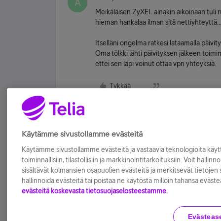
A
Meikäläisen ZyXEL ainakin aikoinaan tuli r
hieman hankalaa ilman sitä nettiyhteyttä...
Itselläni ongelma ratkesi lataamalla päivi
Oma tölkki lähti päivityksen jälkeen toim
ettei sen läpi voinut ottaa vpn yhteyksiä.
Tykkää
Käytämme sivustollamme evästeitä
Käytämme sivustollamme evästeitä ja vastaavia teknologioita kä
toiminnallisiin, tilastollisiin ja markkinointitarkoituksiin. Voit hallinn
sisältävät kolmansien osapuolien evästeitä ja merkitsevät tietojen si
hallinnoida evästeitä tai poistaa ne käytöstä milloin tahansa eväste
evästeitä koskevasta tietosuojaselosteestamme.
Evästeas