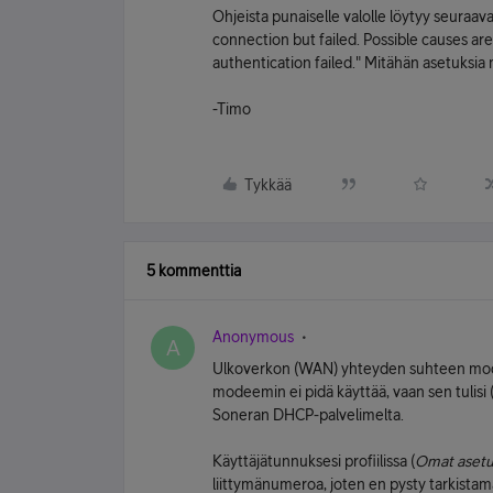
Ohjeista punaiselle valolle löytyy seuraa
connection but failed. Possible causes a
authentication failed." Mitähän asetuksia
-Timo
Tykkää
5 kommenttia
Anonymous
A
Ulkoverkon (WAN) yhteyden suhteen modee
modeemin ei pidä käyttää, vaan sen tulisi (
Soneran DHCP-palvelimelta.
Käyttäjätunnuksesi profiilissa (
Omat asetu
liittymänumeroa, joten en pysty tarkistama