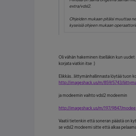
extra/vdsl2.
Ohjeiden mukaan pitäisi muuttaa net
kyseisiä ohjeen mukaan operaattorilt
Oli vähän hakeminen itselläkin kun uudet s
korjata viatkin itse :)
Elikkäs...liittymänhallinnasta löytää tuon k
http://imageshack.us/m/859/5743/liittyma
ja modeemin vaihto vdsl2 modeemin
http://imageshack.us/m/197/9847/modee
Vaatii tietenkin että soneran päästä on kytk
se vdsl2 modeemi sitte että alkaa pelaama