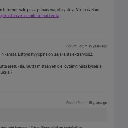
n Internet-valo palaa punaisena, ota yhteys Vikapalveluun
ajakaistan vikailmoituslomakkeella
.
Forum|Forum|15 years ago
anssa. Liittymätyyppinä on laajakaista extra/vdsl2.
tta asetuksia, mutta mistään en ole löytänyt näitä kyseisiä
uksia ?
Forum|Forum|15 years ago
eemin kanssa. Liittymätyyppinä on laajakaista