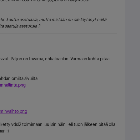
in kautta asetuksia, mutta mistään en ole löytänyt näitä
a saatuja asetuksia ?
ivut. Paljon on tavaraa, ehkä liiankin. Varmaan kohta pitää
ohdan omilta sivuilta
nhallinta.png
minvaihto.png
etty vdsl2 toimimaan luulisin näin...eli tuon jälkeen pitää olla
an :)