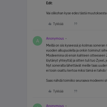
Edit:
Vai olikohan kyse edes tästä muutoksesta
Tykkää
Anonymous
A
Meillä on siis kyseessä jo kolmas soneran 
vuoden alkupuolella ja onkin toiminut sii
Modeemina oli ensin kahteen otteeseen ZT
löytänyt yhteyttä) ja sitten tuli tuo Zyxel, 
Nyt soneralta lähettävät meille taas uude
ei tosin osattu kertoa miksi tämä ei tahdo 
Saas nähdä toimiiko seuraava modeemi sitt
Tykkää
Anonymous