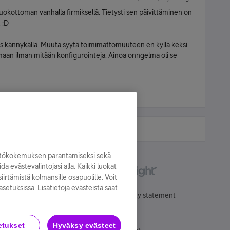
uokottoman vanhalla firmiksellä. Tietysti sen päivittäminen on
 :D
tys kännykällä. Muuta syytä toimimattomuuteen en kyllä keksi.
imaan ilman mitään konfigurointeja. Ainoa onngelma oli se
yttökokemuksen parantamiseksi sekä
oida evästevalintojasi alla. Kaikki luokat
irtämistä kolmansille osapuolille. Voit
asetuksissa. Lisätietoja evästeistä saat
Käyttöehdot
Accessibility statement
etukset
Hyväksy evästeet