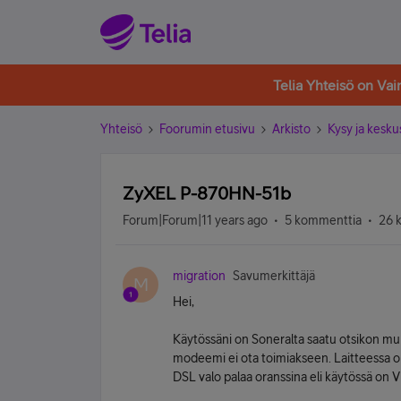
Telia Yhteisö on Va
Yhteisö
Foorumin etusivu
Arkisto
Kysy ja kesku
ZyXEL P-870HN-51b
Forum|Forum|11 years ago
5 kommenttia
26 
migration
Savumerkittäjä
M
Hei,
Käytössäni on Soneralta saatu otsikon mu
modeemi ei ota toimiakseen. Laitteessa o
DSL valo palaa oranssina eli käytössä on 