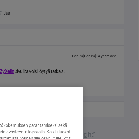
Jaa
Forum|Forum|14 years ago
ZyXelin
sivuilta voisi löytyä ratkaisu.
yttökokemuksen parantamiseksi sekä
oida evästevalintojasi alla. Kaikki luokat
irtämistä kolmansille osapuolille. Voit