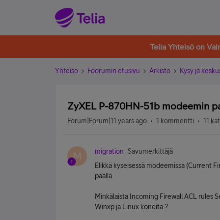
Telia Yhteisö on Va
Yhteisö
Foorumin etusivu
Arkisto
Kysy ja kesku
ZyXEL P-870HN-51b modeemin pa
Forum|Forum|11 years ago
1 kommentti
11 ka
migration
Savumerkittäjä
M
Elikkä kyseisessä modeemissa (Current Fir
päällä.
Minkälaista Incoming Firewall ACL rules Se
Winxp ja Linux koneita ?