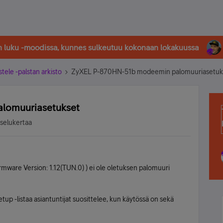
in luku -moodissa, kunnes sulkeutuu kokonaan lokakuussa
stele -palstan arkisto
ZyXEL P-870HN-51b modeemin palomuuriasetuk
lomuuriasetukset
tselukertaa
mware Version: 1.12(TUN.0) ) ei ole oletuksen palomuuri
tup -listaa asiantuntijat suosittelee, kun käytössä on sekä