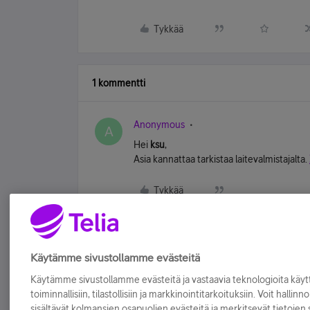
Tykkää
1 kommentti
Anonymous
A
Hei
ksu
,
Asia kannattaa tarkistaa laitevalmistajalta.
Tykkää
Käytämme sivustollamme evästeitä
Käytämme sivustollamme evästeitä ja vastaavia teknologioita kä
toiminnallisiin, tilastollisiin ja markkinointitarkoituksiin. Voit hallinn
sisältävät kolmansien osapuolien evästeitä ja merkitsevät tietojen si