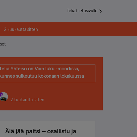
Telia.fi etusivulle
2 kuukautta sitten
set
Telia Yhteisö on Vain luku -moodissa,
kunnes sulkeutuu kokonaan lokakuussa
2 kuukautta sitten
Älä jää paitsi – osallistu ja