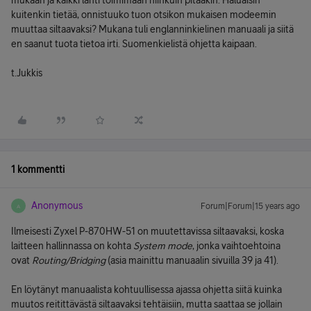
mukaan ja kaikki lähti toimimaan niinkuin pitääkin. Haluaisin
kuitenkin tietää, onnistuuko tuon otsikon mukaisen modeemin
muuttaa siltaavaksi? Mukana tuli englanninkielinen manuaali ja siitä
en saanut tuota tietoa irti. Suomenkielistä ohjetta kaipaan.
t.Jukkis
1 kommentti
Anonymous
Forum|Forum|15 years ago
A
Ilmeisesti Zyxel P-870HW-51 on muutettavissa siltaavaksi, koska
laitteen hallinnassa on kohta
System mode
, jonka vaihtoehtoina
ovat
Routing/Bridging
(asia mainittu manuaalin sivuilla 39 ja 41).
En löytänyt manuaalista kohtuullisessa ajassa ohjetta siitä kuinka
muutos reitittävästä siltaavaksi tehtäisiin, mutta saattaa se jollain