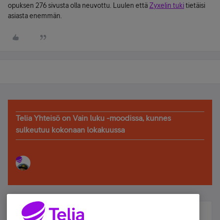
opuksen 276 sivusta olla neuvottu. Luulen että
Zyxelin tuki
tietäisi
asiasta enemmän.
Telia Yhteisö on Vain luku -moodissa, kunnes
sulkeutuu kokonaan lokakuussa
Älä jää paitsi – osallistu ja voita!