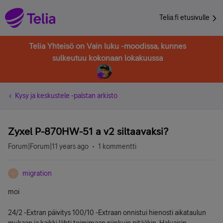
Telia.fi etusivulle
Telia Yhteisö on Vain luku -moodissa, kunnes
sulkeutuu kokonaan lokakuussa
Kysy ja keskustele -palstan arkisto
Zyxel P-870HW-51 a v2 siltaavaksi?
Forum|Forum|11 years ago
1 kommentti
migration
M
moi
24/2 -Extran päivitys 100/10 -Extraan onnistui hienosti aikataulun