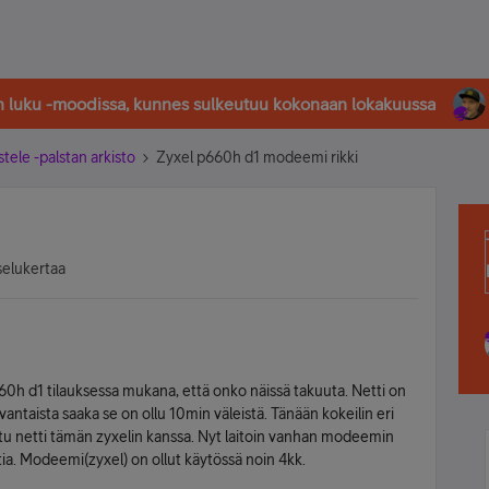
in luku -moodissa, kunnes sulkeutuu kokonaan lokakuussa
stele -palstan arkisto
Zyxel p660h d1 modeemi rikki
selukertaa
660h d1 tilauksessa mukana, että onko näissä takuuta. Netti on
uvantaista saaka se on ollu 10min väleistä. Tänään kokeilin eri
aatu netti tämän zyxelin kanssa. Nyt laitoin vanhan modeemin
tia. Modeemi(zyxel) on ollut käytössä noin 4kk.