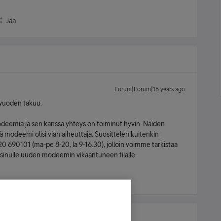
Jaa
Forum|Forum|15 years ago
vuoden takuu.
odeemia ja sen kanssa yhteys on toiminut hyvin. Näiden
ä modeemi olisi vian aiheuttaja. Suosittelen kuitenkin
 690101 (ma-pe 8-20, la 9-16.30), jolloin voimme tarkistaa
ää sinulle uuden modeemin vikaantuneen tilalle.