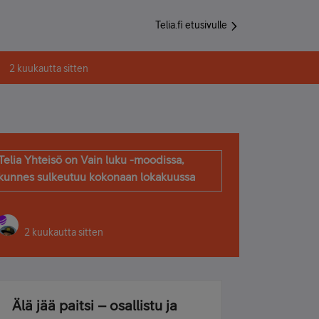
Telia.fi etusivulle
2 kuukautta sitten
Telia Yhteisö on Vain luku -moodissa,
kunnes sulkeutuu kokonaan lokakuussa
2 kuukautta sitten
Älä jää paitsi – osallistu ja