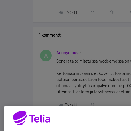
Tykkää
1 kommentti
Anonymous
A
Soneralta toimitetuissa modeemeissa on 
Kertomasi mukaan olet kokeillut toista m
tietojen perusteella on todennäköistä, ett
ottamaan yhteyttä vikapalveluumme p. 020
liittymäsi tilanteen ja tarvittaessa lähett
Tykkää