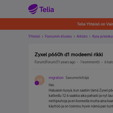
Telia Yhteisö on Va
Yhteisö
Foorumin etusivu
Arkisto
Kysy ja kesku
Zyxel p660h d1 modeemi rikki
Forum|Forum|11 years ago
1 kommentti
6 kat
migration
Savumerkittäjä
M
Hei.
Haluaisin kysyä, kun saatiin tämä Zyxel p
katkeillu 12.6 saakka aika pahasti ja nyt la
nettipiuhoja ja eri koneella mutta aina k
käyttöö ja on toiminu hyvin nämä pari tun