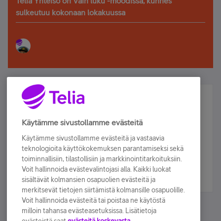
Telia Yhteisö on Vain luku -moodissa, kunnes
sulkeutuu kokonaan lokakuussa
Älä jää paitsi – osallistu ja voita!
Tilaa Telian uutiskirje ja olet mukana arvonnassa.
Käytämme sivustollamme evästeitä
Samalla saat parhaat asiakasedut suoraan
Käytämme sivustollamme evästeitä ja vastaavia
sähköpostiisi.
teknologioita käyttökokemuksen parantamiseksi sekä
toiminnallisiin, tilastollisiin ja markkinointitarkoituksiin.
Voit hallinnoida evästevalintojasi alla. Kaikki luokat
Tilaa nyt
sisältävät kolmansien osapuolien evästeitä ja
merkitsevät tietojen siirtämistä kolmansille osapuolille.
Voit hallinnoida evästeitä tai poistaa ne käytöstä
milloin tahansa evästeasetuksissa. Lisätietoja