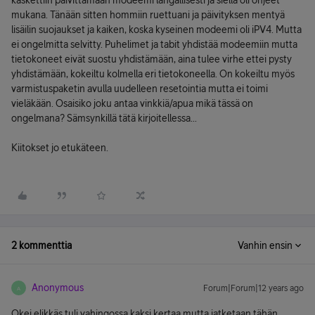
käskettiin päivittämään modeemi langallisesti ja siellä oli ohjeet
mukana. Tänään sitten hommiin ruettuani ja päivityksen mentyä
lisäilin suojaukset ja kaiken, koska kyseinen modeemi oli iPV4. Mutta
ei ongelmitta selvitty. Puhelimet ja tabit yhdistää modeemiin mutta
tietokoneet eivät suostu yhdistämään, aina tulee virhe ettei pysty
yhdistämään, kokeiltu kolmella eri tietokoneella. On kokeiltu myös
varmistuspaketin avulla uudelleen resetointia mutta ei toimi
vieläkään. Osaisiko joku antaa vinkkiä/apua mikä tässä on
ongelmana? Sämsynkillä tätä kirjoitellessa...
Kiitokset jo etukäteen.
2 kommenttia
Vanhin ensin
Anonymous
Forum|Forum|12 years ago
A
Okei elikkäs tuli vahingossa kaksi kertaa mutta jatketaan tähän.