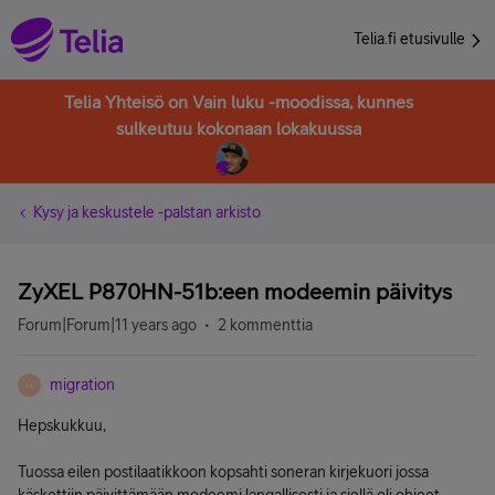
Telia.fi etusivulle
Telia Yhteisö on Vain luku -moodissa, kunnes
sulkeutuu kokonaan lokakuussa
Kysy ja keskustele -palstan arkisto
ZyXEL P870HN-51b:een modeemin päivitys
Forum|Forum|11 years ago
2 kommenttia
migration
M
Hepskukkuu,
Tuossa eilen postilaatikkoon kopsahti soneran kirjekuori jossa