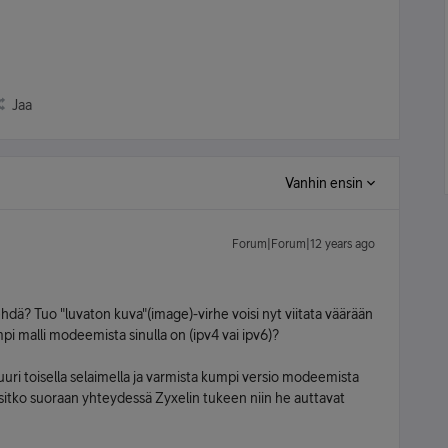
Jaa
Vanhin ensin
Forum|Forum|12 years ago
tehdä? Tuo "luvaton kuva"(image)-virhe voisi nyt viitata väärään
i malli modeemista sinulla on (ipv4 vai ipv6)?
juuri toisella selaimella ja varmista kumpi versio modeemista
, olisitko suoraan yhteydessä Zyxelin tukeen niin he auttavat