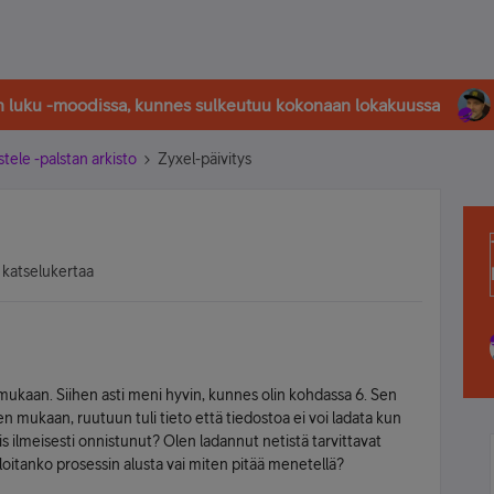
in luku -moodissa, kunnes sulkeutuu kokonaan lokakuussa
stele -palstan arkisto
Zyxel-päivitys
 katselukertaa
ukaan. Siihen asti meni hyvin, kunnes olin kohdassa 6. Sen
en mukaan, ruutuun tuli tieto että tiedostoa ei voi ladata kun
iis ilmeisesti onnistunut? Olen ladannut netistä tarvittavat
loitanko prosessin alusta vai miten pitää menetellä?