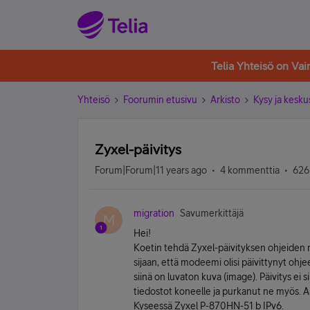
Telia Yhteisö on Va
Yhteisö
Foorumin etusivu
Arkisto
Kysy ja kesku
Zyxel-päivitys
Forum|Forum|11 years ago
4 kommenttia
626
migration
Savumerkittäjä
M
Hei!
Koetin tehdä Zyxel-päivityksen ohjeiden m
sijaan, että modeemi olisi päivittynyt ohje
siinä on luvaton kuva (image). Päivitys ei s
tiedostot koneelle ja purkanut ne myös. A
Kyseessä Zyxel P-870HN-51 b IPv6.