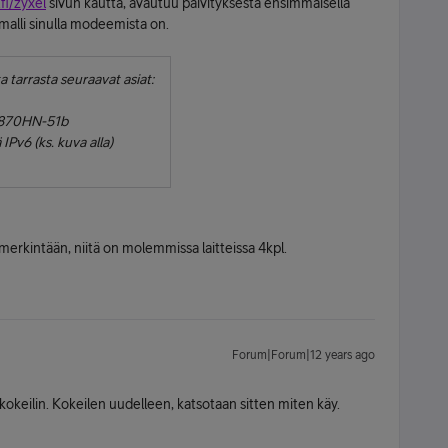
fi/zyxel
sivun kautta, avautuu päivityksestä ensimmäisellä
malli sinulla modeemista on.
 tarrasta seuraavat asiat:
-870HN-51b
Pv6 (ks. kuva alla)
erkintään, niitä on molemmissa laitteissa 4kpl.
Forum|Forum|12 years ago
 kokeilin. Kokeilen uudelleen, katsotaan sitten miten käy.