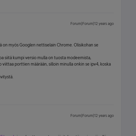
Forum|Forum|12 years ago
sä on myös Googlen nettiselain Chrome. Olisikohan se
oa siitä kumpi versio mulla on tuosta modeemista,
 viittaa porttien määrään, silloin minulla onkin se ipv4, koska
vitystä.
Forum|Forum|12 years ago