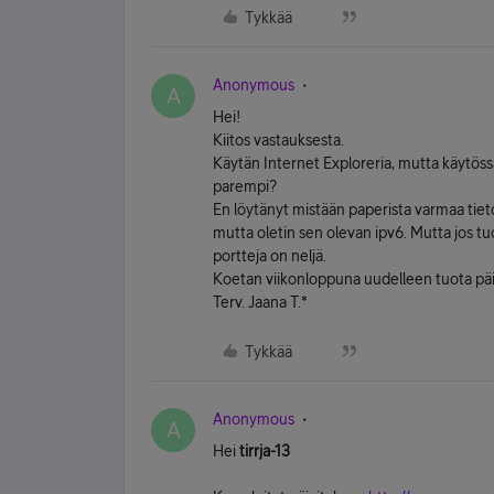
Tykkää
Anonymous
A
Hei!
Kiitos vastauksesta.
Käytän Internet Exploreria, mutta käytös
parempi?
En löytänyt mistään paperista varmaa tiet
mutta oletin sen olevan ipv6. Mutta jos tuo
portteja on neljä.
Koetan viikonloppuna uudelleen tuota päi
Terv. Jaana T.*
Tykkää
Anonymous
A
Hei
tirrja-13