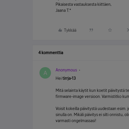
Pikaisesta vastauksesta kiittäen,
Jaana T.*
Tykkää
4 kommenttia
Anonymous
A
Hei
tirrja-13
Mitä selainta käytit kun koetit päivitystä 
firmware-image versioon. Varmistitko kump
Voisit kokeilla päivitystä uudestaan esim. 
sinulla on. Mikäli päivitys ei silti onnistu
varmasti ongelmassasi!