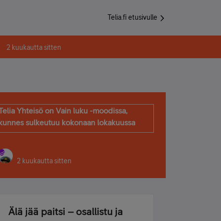
Telia.fi etusivulle
2 kuukautta sitten
Telia Yhteisö on Vain luku -moodissa,
kunnes sulkeutuu kokonaan lokakuussa
2 kuukautta sitten
Älä jää paitsi – osallistu ja