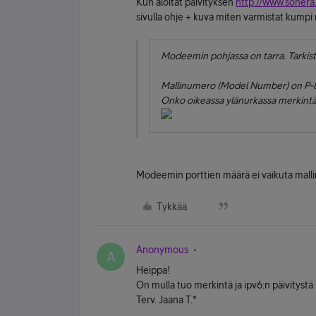
Kun aloitat päivityksen
http://www.sonera.
sivulla ohje + kuva miten varmistat kumpi 
Modeemin pohjassa on tarra. Tarkista
Mallinumero (Model Number) on P
Onko oikeassa ylänurkassa merkintä I
Modeemin porttien määrä ei vaikuta mallim
Tykkää
Anonymous
A
Heippa!
On mulla tuo merkintä ja ipv6:n päivitystä
Terv. Jaana T.*