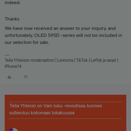
indeed.
Thanks
We have now received an answer to your inquiry, and
unfortunately, OLED S95D -series will not be included in
our selection for sale.
Telia Yhteisön moderaattori | Leivonta | TikTok | Leffat ja sarjat |
iPhone14
Telia Yhteisö on Vain luku -moodissa, kunnes
sulkeutuu kokonaan lokakuussa