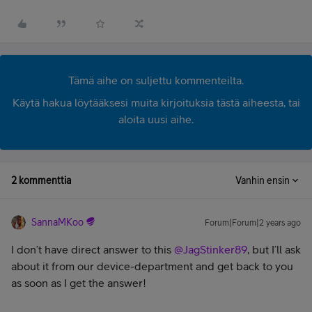
Tämä aihe on suljettu kommenteilta.
Käytä hakua löytääksesi muita kirjoituksia tästä aiheesta, tai
aloita uusi aihe.
2 kommenttia
Vanhin ensin
SannaMKoo
Forum|Forum|2 years ago
I don’t have direct answer to this
@JagStinker89
, but I’ll ask
about it from our device-department and get back to you
as soon as I get the answer!