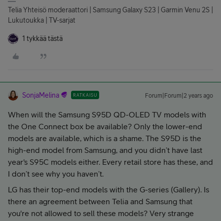
Telia Yhteisö moderaattori | Samsung Galaxy S23 | Garmin Venu 2S |
Lukutoukka | TV-sarjat
1 tykkää tästä
SonjaMelina
RATKAISU
Forum|Forum|2 years ago
When will the Samsung S95D QD-OLED TV models with
the One Connect box be available? Only the lower-end
models are available, which is a shame. The S95D is the
high-end model from Samsung, and you didn’t have last
year's S95C models either. Every retail store has these, and
I don’t see why you haven’t.
LG has their top-end models with the G-series (Gallery). Is
there an agreement between Telia and Samsung that
you're not allowed to sell these models? Very strange