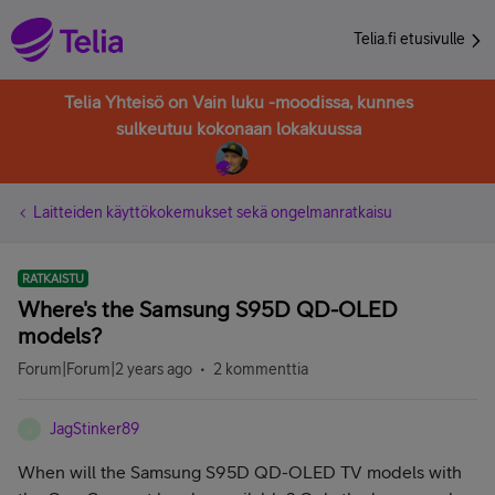
Telia.fi etusivulle
Telia Yhteisö on Vain luku -moodissa, kunnes
sulkeutuu kokonaan lokakuussa
Laitteiden käyttökokemukset sekä ongelmanratkaisu
RATKAISTU
Where's the Samsung S95D QD-OLED
models?
Forum|Forum|2 years ago
2 kommenttia
JagStinker89
J
When will the Samsung S95D QD-OLED TV models with