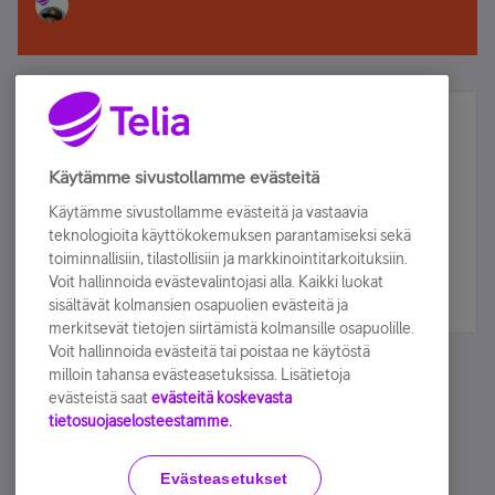
Älä jää paitsi – osallistu ja voita!
Tilaa Telian uutiskirje ja olet mukana arvonnassa.
Käytämme sivustollamme evästeitä
Samalla saat parhaat asiakasedut suoraan
Käytämme sivustollamme evästeitä ja vastaavia
sähköpostiisi.
teknologioita käyttökokemuksen parantamiseksi sekä
toiminnallisiin, tilastollisiin ja markkinointitarkoituksiin.
Voit hallinnoida evästevalintojasi alla. Kaikki luokat
Tilaa nyt
sisältävät kolmansien osapuolien evästeitä ja
merkitsevät tietojen siirtämistä kolmansille osapuolille.
Voit hallinnoida evästeitä tai poistaa ne käytöstä
milloin tahansa evästeasetuksissa. Lisätietoja
evästeistä saat
evästeitä koskevasta
tietosuojaselosteestamme.
Käyttöehdot
Accessibility statement
Evästeasetukset