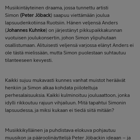
Musiikintäyteinen draama, jossa tunnettu artisti
Simon
(Peter Jöback
) saapuu viettämään joulua
lapsuudenkotiinsa Ruotsiin. Hänen veljensä Anders
(
Johannes Kuhnke
) on järjestänyt pikkupaikkakunnan
vuotuisen joulukonsertin, johon Simon ylipuhutaan
osallistumaan. Alituisesti veljensä varjossa elänyt Anders ei
ole tästä mielissään, mutta Simon puolestaan suhtautuu
tilanteeseen kevyesti.
Kaikki sujuu mukavasti kunnes vanhat muistot heräävät
henkiin ja Simon alkaa kohdata piiloteltuja
perhesalaisuuksia. Kaikki kulminoituu jouluaattoon, jonka
idylli rikkoutuu rajuun vihjailuun. Mitä tapahtui Simonin
lapsuudessa, ja miksi kukaan ei tiedä siitä mitään?
Musiikkikylläinen ja puhdistava elokuva pohjautuu
muusikon ja pääroolinäyttelijä Peter Jöbackin ideaan – ja