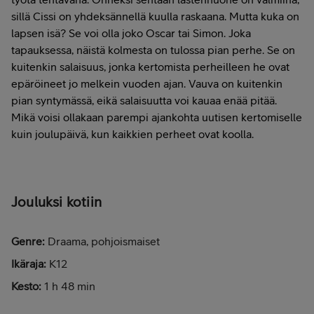
sillä Cissi on yhdeksännellä kuulla raskaana. Mutta kuka on
lapsen isä? Se voi olla joko Oscar tai Simon. Joka
tapauksessa, näistä kolmesta on tulossa pian perhe. Se on
kuitenkin salaisuus, jonka kertomista perheilleen he ovat
epäröineet jo melkein vuoden ajan. Vauva on kuitenkin
pian syntymässä, eikä salaisuutta voi kauaa enää pitää.
Mikä voisi ollakaan parempi ajankohta uutisen kertomiselle
kuin joulupäivä, kun kaikkien perheet ovat koolla.
Jouluksi kotiin
Genre:
Draama, pohjoismaiset
Ikäraja:
K12
Kesto:
1 h 48 min