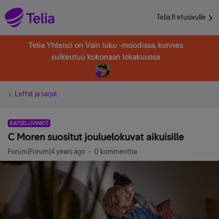
Telia.fi etusivulle
Telia Yhteisö on Vain luku -moodissa, kunnes
sulkeutuu kokonaan lokakuussa
Leffat ja sarjat
KATSELUVINKIT
C Moren suositut jouluelokuvat aikuisille
Forum|Forum|4 years ago
0 kommenttia