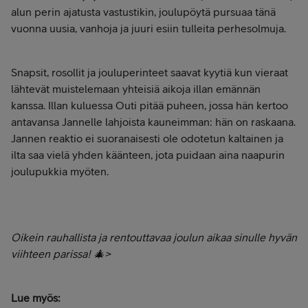
alun perin ajatusta vastustikin, joulupöytä pursuaa tänä
vuonna uusia, vanhoja ja juuri esiin tulleita perhesolmuja.
Snapsit, rosollit ja jouluperinteet saavat kyytiä kun vieraat
lähtevät muistelemaan yhteisiä aikoja illan emännän
kanssa. Illan kuluessa Outi pitää puheen, jossa hän kertoo
antavansa Jannelle lahjoista kauneimman: hän on raskaana.
Jannen reaktio ei suoranaisesti ole odotetun kaltainen ja
ilta saa vielä yhden käänteen, jota puidaan aina naapurin
joulupukkia myöten.
Oikein rauhallista ja rentouttavaa joulun aikaa sinulle hyvän
viihteen parissa! 🎄>
Lue myös: