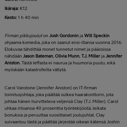
Ikäraja:
K12
Kesto:
1 h 40 min
Firman pikkujoulut
on
Josh Gordonin
ja
Will Speckin
ohjaama komedia, joka on saanut ensi-iltansa vuonna 2016.
Elokuvaa tähdittää monet tunnetut nimet ja pääosissa
nähdään
Jason Bateman
,
Olivia Munn
,
T.J. Miller
ja
Jennifer
Aniston
. Tästä leffasta ei naurua ja huumoria puutu, eikä
myöskään katastrofeilta vältytä.
Carol Vanstone (Jennifer Aniston) on IT-firman
toimitusjohtaja, joka päättää sulkea haarakonttorin, jota
johtaa hänen hurvitteleva veljensä Clay (T.J. Miller). Carol
uhkaa irtisanoa 40 prosenttia työntekijöistä, leikata
bonuksia ja peruuttaa vuosittaiset joulujuhlat. Clay
suivaantuu tästä ja päättää järjestää oikean kätensä Joshin