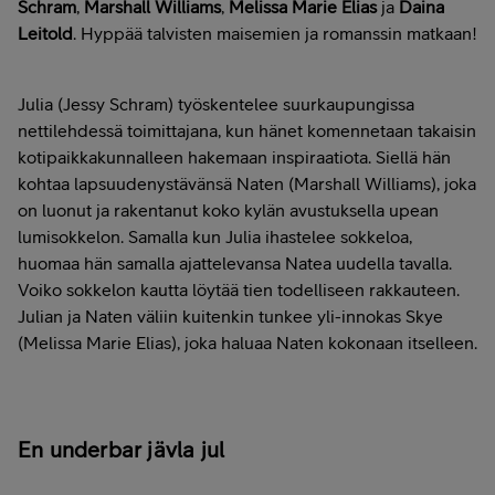
Schram
,
Marshall Williams
,
Melissa Marie Elias
ja
Daina
Leitold
. Hyppää talvisten maisemien ja romanssin matkaan!
Julia (Jessy Schram) työskentelee suurkaupungissa
nettilehdessä toimittajana, kun hänet komennetaan takaisin
kotipaikkakunnalleen hakemaan inspiraatiota. Siellä hän
kohtaa lapsuudenystävänsä Naten (Marshall Williams), joka
on luonut ja rakentanut koko kylän avustuksella upean
lumisokkelon. Samalla kun Julia ihastelee sokkeloa,
huomaa hän samalla ajattelevansa Natea uudella tavalla.
Voiko sokkelon kautta löytää tien todelliseen rakkauteen.
Julian ja Naten väliin kuitenkin tunkee yli-innokas Skye
(Melissa Marie Elias), joka haluaa Naten kokonaan itselleen.
En underbar jävla jul