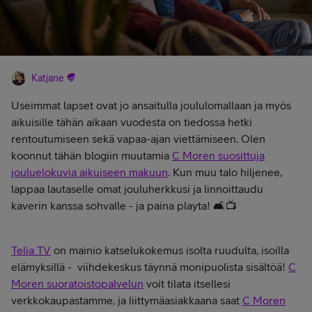
Katjane
Useimmat lapset ovat jo ansaitulla joululomallaan ja myös
aikuisille tähän aikaan vuodesta on tiedossa hetki
rentoutumiseen sekä vapaa-ajan viettämiseen. Olen
koonnut tähän blogiin muutamia
C Moren suosittuja
jouluelokuvia aikuiseen makuun
. Kun muu talo hiljenee,
lappaa lautaselle omat jouluherkkusi ja linnoittaudu
kaverin kanssa sohvalle - ja paina playta! 🛋️📺
Telia TV
on mainio katselukokemus isolta ruudulta, isoilla
elämyksillä - viihdekeskus täynnä monipuolista sisältöä!
C
Moren suoratoistopalvelun
voit tilata itsellesi
verkkokaupastamme, ja liittymäasiakkaana saat
C Moren