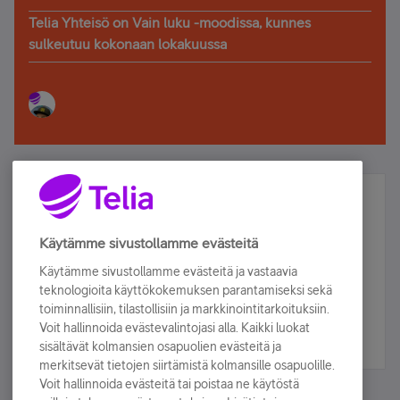
Telia Yhteisö on Vain luku -moodissa, kunnes
sulkeutuu kokonaan lokakuussa
Älä jää paitsi – osallistu ja voita!
Tilaa Telian uutiskirje ja olet mukana arvonnassa.
Käytämme sivustollamme evästeitä
Samalla saat parhaat asiakasedut suoraan
Käytämme sivustollamme evästeitä ja vastaavia
sähköpostiisi.
teknologioita käyttökokemuksen parantamiseksi sekä
toiminnallisiin, tilastollisiin ja markkinointitarkoituksiin.
Voit hallinnoida evästevalintojasi alla. Kaikki luokat
Tilaa nyt
sisältävät kolmansien osapuolien evästeitä ja
merkitsevät tietojen siirtämistä kolmansille osapuolille.
Voit hallinnoida evästeitä tai poistaa ne käytöstä