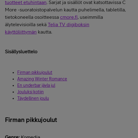
tuotteet etuhintaan
. Sarjat ja sisällöt ovat katsottavissa C
More -suoratoistopalvelun kautta puhelimella, tabletilla,
tietokoneella osoitteessa
cmore.fi
, useimmilla
älytelevisioilla sekä
Telia TV digiboksin
käyttöliittymän
kautta.
Sisällysluettelo
Firman pikkujoulut
Amazing Winter Romance
En underbar jävla jul
Jouluksi kotiin
Täydellinen joulu
Firman pikkujoulut
Genre:
Komedia