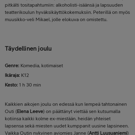
pitkälti tositapahtumiin: alkoholisti-isäänsä ja lapsuuden
teatterikoulun hyväksikäyttökokemuksiin. Peterillä on myös
muusikko-veli Mikael, jolle elokuva on omistettu.
Täydellinen joulu
Genre:
Komedia, kotimaiset
Ikäraja:
K12
Kesto:
1 h 30 min
Kaikkien aikojen joulu on edessä kun lempeä tahtonainen
Outi (
Elena Leeve
) on päättänyt viettää sen kutsumalla
kotiinsa kaikki kolme ex-miestään, heidän yhteiset
lapsensa sekä miesten uudet kumppanit uusine lapsineen.
Vaikka Outin nykyinen aviomies Janne (
Antti Luusuaniemi
)