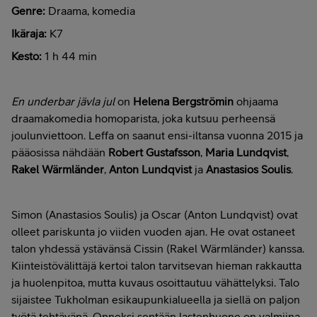
Genre:
Draama, komedia
Ikäraja:
K7
Kesto:
1 h 44 min
En underbar jävla jul
on
Helena Bergströmin
ohjaama
draamakomedia homoparista, joka kutsuu perheensä
joulunviettoon. Leffa on saanut ensi-iltansa vuonna 2015 ja
pääosissa nähdään
Robert Gustafsson
,
Maria Lundqvist
,
Rakel Wärmländer
,
Anton Lundqvist
ja
Anastasios Soulis
.
Simon (Anastasios Soulis) ja Oscar (Anton Lundqvist) ovat
olleet pariskunta jo viiden vuoden ajan. He ovat ostaneet
talon yhdessä ystävänsä Cissin (Rakel Wärmländer) kanssa.
Kiinteistövälittäjä kertoi talon tarvitsevan hieman rakkautta
ja huolenpitoa, mutta kuvaus osoittautuu vähättelyksi. Talo
sijaistee Tukholman esikaupunkialueella ja siellä on paljon
työtä tehtävänä. Onneksi sentään lastenhuone on valmiina,