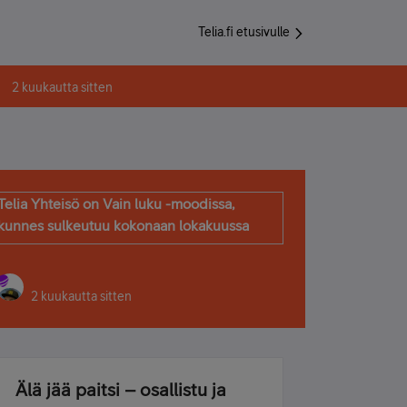
Telia.fi etusivulle
2 kuukautta sitten
Telia Yhteisö on Vain luku -moodissa,
kunnes sulkeutuu kokonaan lokakuussa
2 kuukautta sitten
Älä jää paitsi – osallistu ja