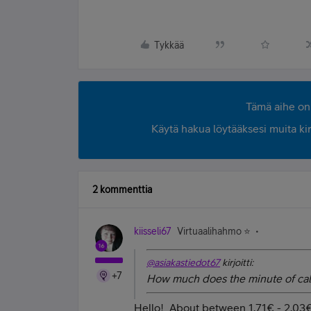
Tykkää
Tämä aihe on 
Käytä hakua löytääksesi muita kirjo
2 kommenttia
kiisseli67
Virtuaalihahmo ⭐️
@asiakastiedot67
kirjoitti:
+7
How much does the minute of cal
Hello! About between 1,71€ - 2,03€ 