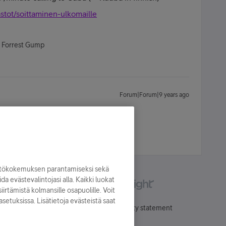
astot/soittaminen-ulkomaille
- Forrest Gump
Forum|Forum|9 years ago
yttökokemuksen parantamiseksi sekä
oida evästevalintojasi alla. Kaikki luokat
irtämistä kolmansille osapuolille. Voit
asetuksissa. Lisätietoja evästeistä saat
Käyttöehdot
Accessibility statement