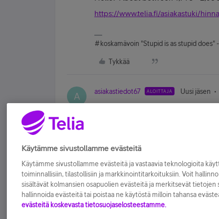
https://www.telia.fi/asiakastuki/hinn
#koskamävoin "Stupid is as stupid does" 
Tykkää
asiakastiedot67
Uusi jäsen
ALOITTAJA
A
Kiitos.
Tykkää
Käytämme sivustollamme evästeitä
Käytämme sivustollamme evästeitä ja vastaavia teknologioita kä
toiminnallisiin, tilastollisiin ja markkinointitarkoituksiin. Voit hallinn
sisältävät kolmansien osapuolien evästeitä ja merkitsevät tietojen si
hallinnoida evästeitä tai poistaa ne käytöstä milloin tahansa eväste
evästeitä koskevasta tietosuojaselosteestamme.