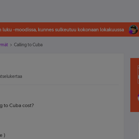
in luku -moodissa, kunnes sulkeutuu kokonaan lokakuussa
tymät
Calling to Cuba
atselukertaa
g to Cuba cost?
e )