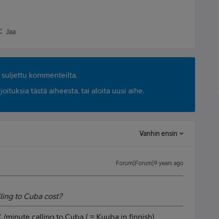
Jaa
suljettu kommenteilta.
ituksia tästä aiheesta, tai aloita uusi aihe.
Vanhin ensin
Forum|Forum|9 years ago
ling to Cuba cost?
/minute calling to Cuba ( = Kuuba in finnish)