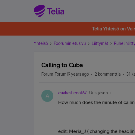
Telia Yhteisö on Va
Yhteisö
Foorumin etusivu
Liittymät
Puhelinliit
Calling to Cuba
Forum|Forum|9 years ago
2 kommenttia
31 k
asiakastiedot67
Uusi jäsen
A
How much does the minute of callin
edit: Merja_J ( changing the headlin