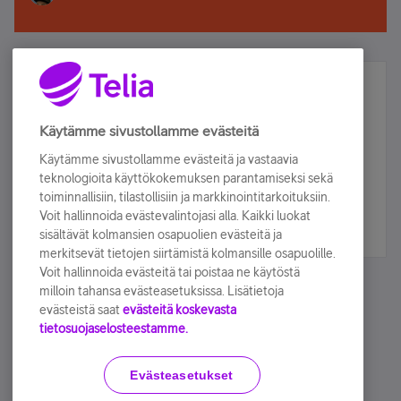
Älä jää paitsi – osallistu ja voita!
Tilaa Telian uutiskirje ja olet mukana arvonnassa.
Käytämme sivustollamme evästeitä
Samalla saat parhaat asiakasedut suoraan
Käytämme sivustollamme evästeitä ja vastaavia
sähköpostiisi.
teknologioita käyttökokemuksen parantamiseksi sekä
toiminnallisiin, tilastollisiin ja markkinointitarkoituksiin.
Voit hallinnoida evästevalintojasi alla. Kaikki luokat
Tilaa nyt
sisältävät kolmansien osapuolien evästeitä ja
merkitsevät tietojen siirtämistä kolmansille osapuolille.
Voit hallinnoida evästeitä tai poistaa ne käytöstä
milloin tahansa evästeasetuksissa. Lisätietoja
evästeistä saat
evästeitä koskevasta
tietosuojaselosteestamme.
Käyttöehdot
Accessibility statement
Evästeasetukset