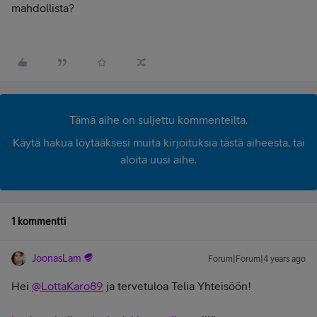
mahdollista?
Tämä aihe on suljettu kommenteilta.
Käytä hakua löytääksesi muita kirjoituksia tästä aiheesta, tai
aloita uusi aihe.
1 kommentti
JoonasLam
Forum|Forum|4 years ago
Hei
@LottaKaro89
ja tervetuloa Telia Yhteisöön!