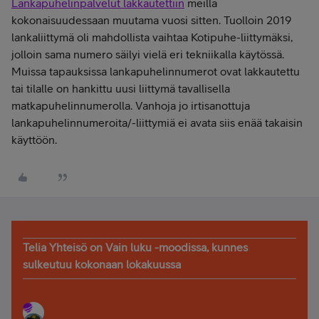
Lankapuhelinpalvelut lakkautettiin
meillä
kokonaisuudessaan muutama vuosi sitten. Tuolloin 2019
lankaliittymä oli mahdollista vaihtaa Kotipuhe-liittymäksi,
jolloin sama numero säilyi vielä eri tekniikalla käytössä.
Muissa tapauksissa lankapuhelinnumerot ovat lakkautettu
tai tilalle on hankittu uusi liittymä tavallisella
matkapuhelinnumerolla. Vanhoja jo irtisanottuja
lankapuhelinnumeroita/-liittymiä ei avata siis enää takaisin
käyttöön.
Telia Yhteisö on Vain luku -moodissa, kunnes
sulkeutuu kokonaan lokakuussa