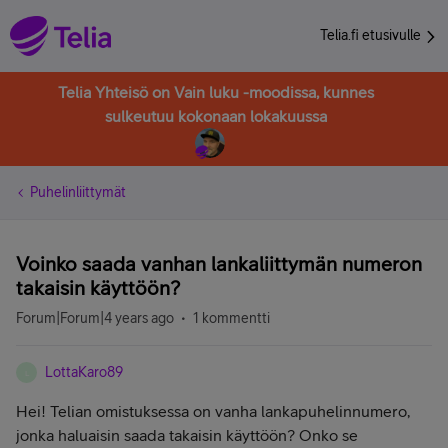
Telia.fi etusivulle
Telia Yhteisö on Vain luku -moodissa, kunnes
sulkeutuu kokonaan lokakuussa
Puhelinliittymät
Voinko saada vanhan lankaliittymän numeron
takaisin käyttöön?
Forum|Forum|4 years ago
1 kommentti
LottaKaro89
L
Hei! Telian omistuksessa on vanha lankapuhelinnumero,
jonka haluaisin saada takaisin käyttöön? Onko se